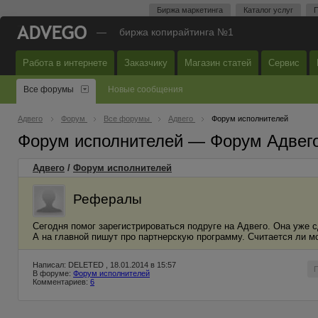
Биржа маркетинга
Каталог услуг
П
—
биржа копирайтинга №1
Работа в интернете
Заказчику
Магазин статей
Сервис
Все форумы
Новые сообщения
Адвего
Форум
Все форумы
Адвего
Форум исполнителей
Форум исполнителей — Форум Адвег
Адвего
/
Форум исполнителей
Рефералы
Сегодня помог зарегистрироваться подруге на Адвего. Она уже с
А на главной пишут про партнерскую программу. Считается ли м
Написал: DELETED , 18.01.2014 в 15:57
В форуме:
Форум исполнителей
Комментариев:
6