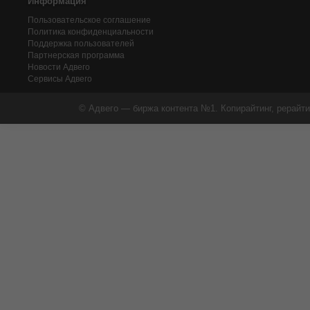
Информация
Пользовательское соглашение
Политика конфиденциальности
Поддержка пользователей
Партнерская программа
Новости Адвего
Сервисы Адвего
© Адвего — биржа контента №1. Копирайтинг, рерайти