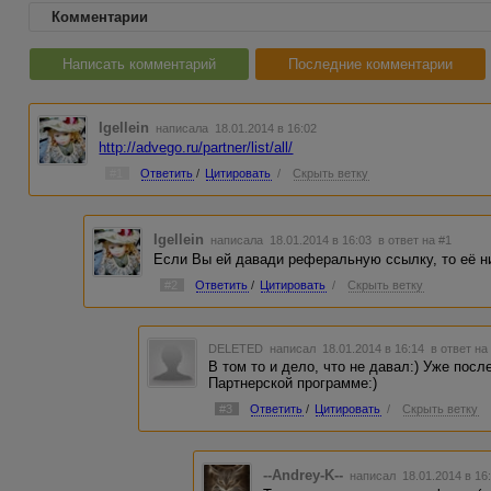
Комментарии
Написать комментарий
Последние комментарии
Igellein
написала 18.01.2014 в 16:02
http://advego.ru/partner/list/all/
#1
Ответить
/
Цитировать
/
Скрыть ветку
Igellein
написала 18.01.2014 в 16:03
в ответ на #1
Если Вы ей давади реферальную ссылку, то её ни
#2
Ответить
/
Цитировать
/
Скрыть ветку
DELETED
написал 18.01.2014 в 16:14
в ответ на
В том то и дело, что не давал:) Уже пос
Партнерской программе:)
#3
Ответить
/
Цитировать
/
Скрыть ветку
--Andrey-K--
написал 18.01.2014 в 1