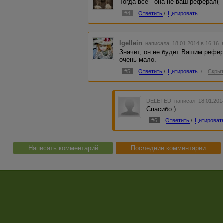
Тогда все - она не ваш реферал(
#4
Ответить
/
Цитировать
Igellein
написала 18.01.2014 в 16:16
Значит, он не будет Вашим рефер
очень мало.
#5
Ответить
/
Цитировать
/
Скрыт
DELETED
написал 18.01.201
Спасибо:)
#6
Ответить
/
Цитироват
Написать комментарий
Последние комментарии