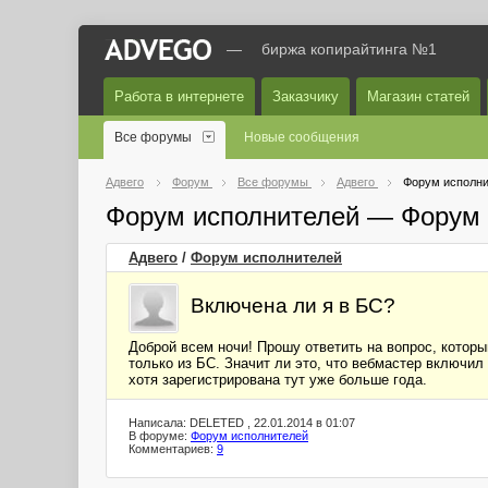
—
биржа копирайтинга №1
Работа в интернете
Заказчику
Магазин статей
Все форумы
Новые сообщения
Адвего
Форум
Все форумы
Адвего
Форум исполни
Форум исполнителей — Форум 
Адвего
/
Форум исполнителей
Включена ли я в БС?
Доброй всем ночи! Прошу ответить на вопрос, которы
только из БС. Значит ли это, что вебмастер включи
хотя зарегистрирована тут уже больше года.
Написала: DELETED , 22.01.2014 в 01:07
В форуме:
Форум исполнителей
Комментариев:
9