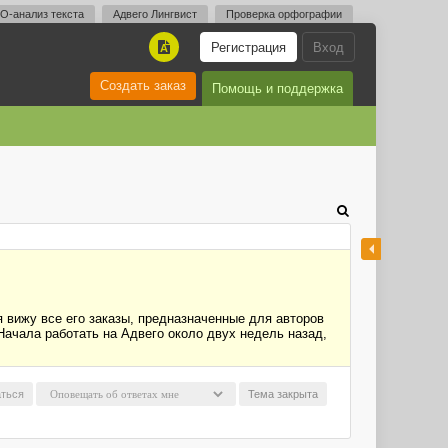
O-анализ текста
Адвего Лингвист
Проверка орфографии
Регистрация
Вход
A
Создать заказ
Помощь и поддержка
я вижу все его заказы, предназначенные для авторов
Начала работать на Адвего около двух недель назад,
ться
Тема закрыта