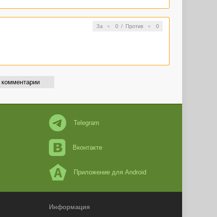
За
0
/
Против
0
 комментарии
Telegram
Вконтакте
Приложение для Android
Информация