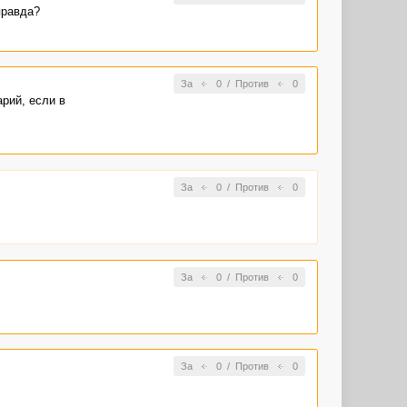
правда?
За
0
/
Против
0
рий, если в
За
0
/
Против
0
За
0
/
Против
0
За
0
/
Против
0