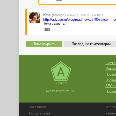
Юля (advego)
написал 23.01.2014 в 18:22
http://advego.ru/blog/read/news/870075#comme
Тема закрыта.
#9
Тема закрыта
Последние комментарии
Биржа
Магази
Провер
Прове
SEO а
биржа контента №1
Провер
Заказчику
Испол
Создать заказ
Работа