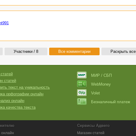
nt991
Участники / 8
Все комментарии
Раскрыть все
 статей
МИР / СБП
н статей
WebMoney
ить текст на уникальность
Volet
рка орфографии онлайн
нализ онлайн
Безналичный платеж
ка качества текста
нителю
Сервисы Адвего
 онлайн
Магазин статей