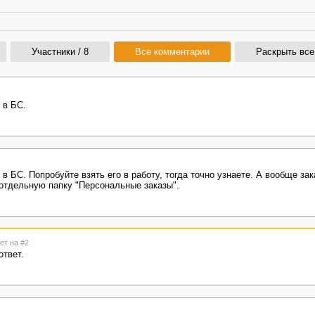
Участники / 8
Все комментарии
Раскрыть все
 в БС.
 в БС. Попробуйте взять его в работу, тогда точно узнаете. А вообще зак
отдельную папку "Персональные заказы".
ет на #2
твет.