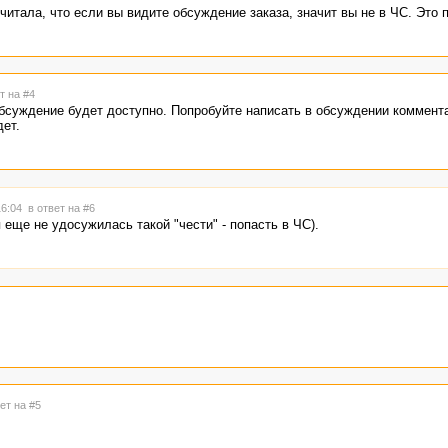
итала, что если вы видите обсуждение заказа, значит вы не в ЧС. Это 
т на #4
бсуждение будет доступно. Попробуйте написать в обсуждении коммента
дет.
16:04
в ответ на #6
 еще не удосужилась такой "чести" - попасть в ЧС).
ет на #5