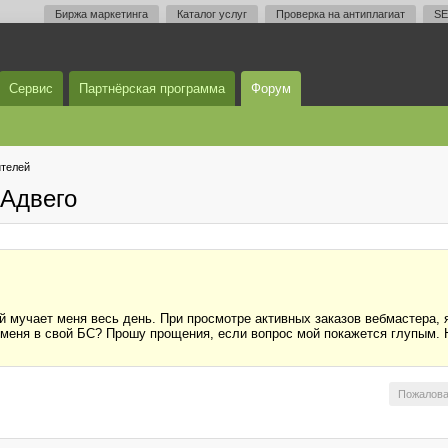
Биржа маркетинга
Каталог услуг
Проверка на антиплагиат
SE
Сервис
Партнёрская программа
Форум
телей
Адвего
й мучает меня весь день. При просмотре активных заказов вебмастера, 
л меня в свой БС? Прошу прощения, если вопрос мой покажется глупым. 
Пожалова