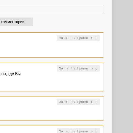
 комментарии
За
0
/
Против
0
За
4
/
Против
0
азы, где Вы
За
0
/
Против
0
За
0
/
Против
0