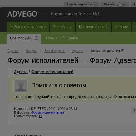
Биржа маркетинга
Каталог услуг
П
—
биржа копирайтинга №1
Работа в интернете
Заказчику
Магазин статей
Сервис
Все форумы
Новые сообщения
Адвего
Форум
Все форумы
Адвего
Форум исполнителей
Форум исполнителей — Форум Адвег
Адвего
/
Форум исполнителей
Помогите с советом
Только не подумайте что это предательство родины :D на каком 
Написала: DELETED , 22.01.2014 в 23:18
В форуме:
Форум исполнителей
Комментариев:
17