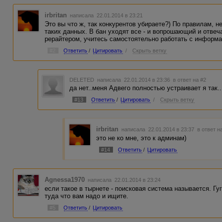
irbritan
написала 22.01.2014 в 23:21
Это вы что ж, так конкурентов убираете?) По правилам, н
таких данных. В бан уходят все - и вопрошающий и отве
рерайтером, учитесь самостоятельно работать с информац
#2
Ответить
/
Цитировать
/
Скрыть ветку
DELETED
написала 22.01.2014 в 23:36
в ответ на #2
да нет..меня Адвего полностью устраивает я так..
#13
Ответить
/
Цитировать
/
Скрыть ветку
irbritan
написала 22.01.2014 в 23:37
в ответ н
это не ко мне, это к админам)
#14
Ответить
/
Цитировать
Agnessa1970
написала 22.01.2014 в 23:24
если такое в тырнете - поисковая система называется. Гуг
туда что вам надо и ищите.
#5
Ответить
/
Цитировать