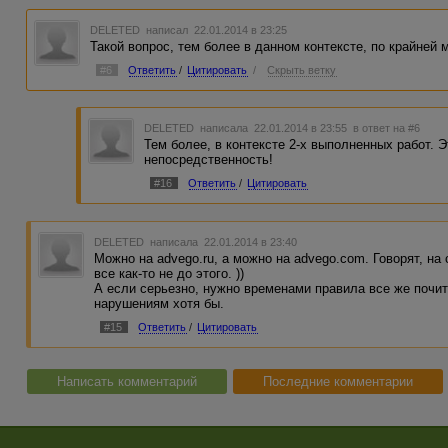
DELETED
написал 22.01.2014 в 23:25
Такой вопрос, тем более в данном контексте, по крайней м
#6
Ответить
/
Цитировать
/
Скрыть ветку
DELETED
написала 22.01.2014 в 23:55
в ответ на #6
Тем более, в контексте 2-х выполненных работ. Э
непосредственность!
#16
Ответить
/
Цитировать
DELETED
написала 22.01.2014 в 23:40
Можно на advego.ru, а можно на advego.com. Говорят, на
все как-то не до этого. ))
А если серьезно, нужно временами правила все же почит
нарушениям хотя бы.
#15
Ответить
/
Цитировать
Написать комментарий
Последние комментарии