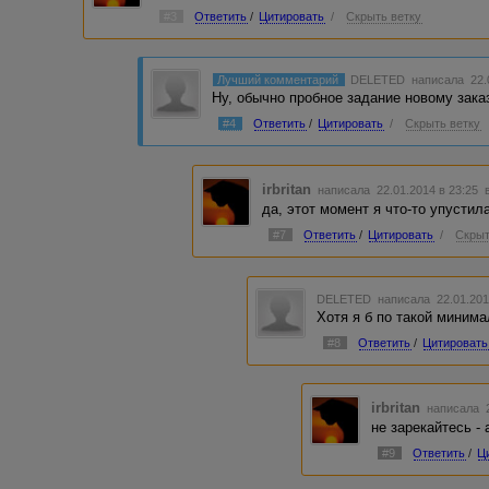
#3
Ответить
/
Цитировать
/
Скрыть ветку
Лучший комментарий
DELETED
написала 22.
Ну, обычно пробное задание новому зака
#4
Ответить
/
Цитировать
/
Скрыть ветку
irbritan
написала 22.01.2014 в 23:25
да, этот момент я что-то упустила
#7
Ответить
/
Цитировать
/
Скрыт
DELETED
написала 22.01.201
Хотя я б по такой минима
#8
Ответить
/
Цитировать
irbritan
написала 2
не зарекайтесь -
#9
Ответить
/
Ц