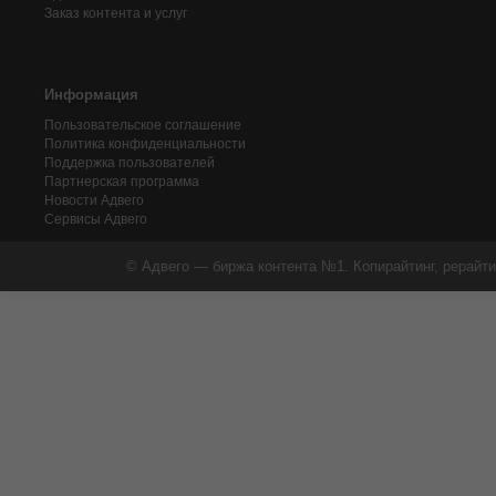
Заказ контента и услуг
Информация
Пользовательское соглашение
Политика конфиденциальности
Поддержка пользователей
Партнерская программа
Новости Адвего
Сервисы Адвего
© Адвего — биржа контента №1. Копирайтинг, рерайти