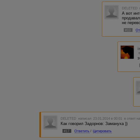
DELETED
А вот ин
продавал
не перево
#10
От
i
э
DELETED
написал 23.01.2014 в 00:01
в ответ н
Как говорил Задорнов: Замануха ))
#17
Ответить
/
Цитировать