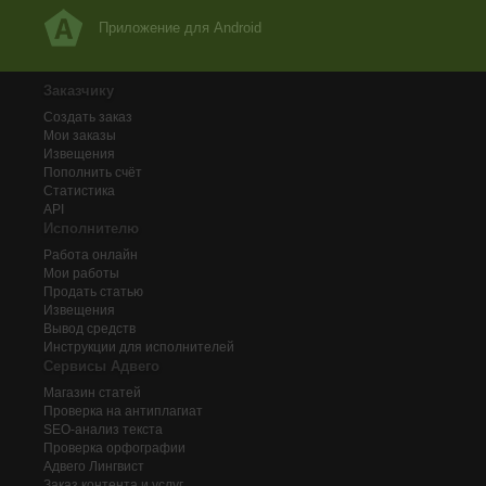
Приложение для Android
Заказчику
Создать заказ
Мои заказы
Извещения
Пополнить счёт
Статистика
API
Исполнителю
Работа онлайн
Мои работы
Продать статью
Извещения
Вывод средств
Инструкции для исполнителей
Сервисы Адвего
Магазин статей
Проверка на антиплагиат
SEO-анализ текста
Проверка орфографии
Адвего
Лингвист
Заказ контента и услуг