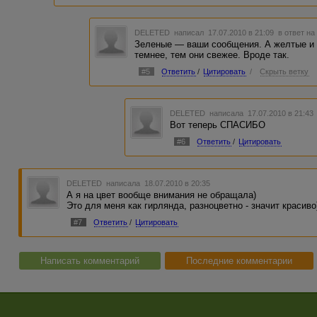
DELETED
написал 17.07.2010 в 21:09
в ответ на
Зеленые — ваши сообщения. А желтые и
темнее, тем они свежее. Вроде так.
#5
Ответить
/
Цитировать
/
Скрыть ветку
DELETED
написала 17.07.2010 в 21:4
Вот теперь СПАСИБО
#6
Ответить
/
Цитировать
DELETED
написала 18.07.2010 в 20:35
А я на цвет вообще внимания не обращала)
Это для меня как гирлянда, разноцветно - значит красиво
#7
Ответить
/
Цитировать
Написать комментарий
Последние комментарии