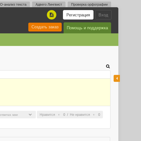
O-анализ текста
Адвего Лингвист
Проверка орфографии
Регистрация
Вход
A
Создать заказ
Помощь и поддержка
Нравится
0
/
Не нравится
0