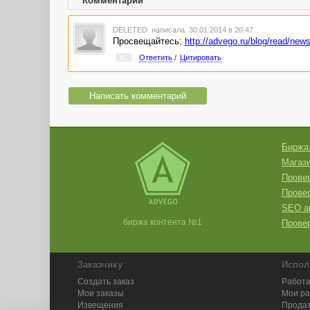
Комментарии
DELETED
написала 30.01.2014 в 20:47
Просвещайтесь:
http://advego.ru/blog/read/new
#1
Ответить
/
Цитировать
Написать комментарий
Биржа
Магази
Провер
Прове
SEO а
биржа контента №1
Провер
Заказчику
Испол
Создать заказ
Работа
Мои заказы
Мои р
Извещения
Продат