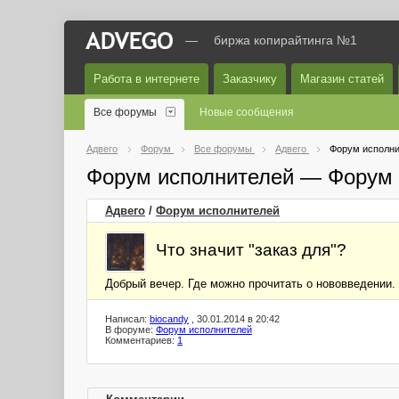
—
биржа копирайтинга №1
Работа в интернете
Заказчику
Магазин статей
Все форумы
Новые сообщения
Адвего
Форум
Все форумы
Адвего
Форум исполни
Форум исполнителей — Форум 
Адвего
/
Форум исполнителей
Что значит "заказ для"?
Добрый вечер. Где можно прочитать о нововведении. 
Написал:
biocandy
, 30.01.2014 в 20:42
В форуме:
Форум исполнителей
Комментариев:
1