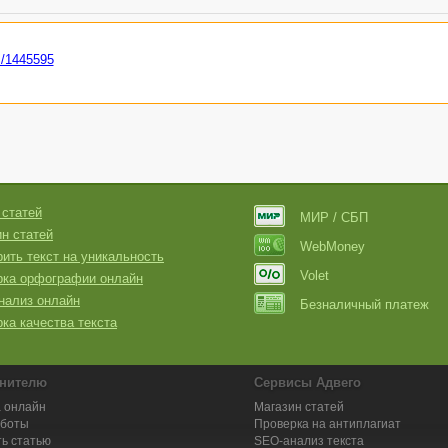
s/1445595
 статей
МИР / СБП
н статей
WebMoney
ить текст на уникальность
Volet
рка орфографии онлайн
нализ онлайн
Безналичный платеж
ка качества текста
нителю
Сервисы Адвего
 онлайн
Магазин статей
аботы
Проверка на антиплагиат
ь статью
SEO-анализ текста