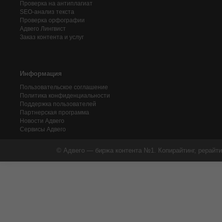
Проверка на антиплагиат
SEO-анализ текста
Проверка орфографии
Адвего
Лингвист
Заказ контента и услуг
Информация
Пользовательское соглашение
Политика конфиденциальности
Поддержка пользователей
Партнерская программа
Новости Адвего
Сервисы Адвего
© Адвего — биржа контента №1. Копирайтинг, рерайти