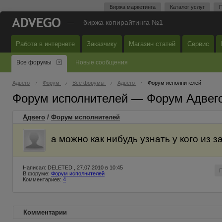
Биржа маркетинга
Каталог услуг
П
—
биржа копирайтинга №1
Работа в интернете
Заказчику
Магазин статей
Сервис
Все форумы
Новые сообщения
Адвего
Форум
Все форумы
Адвего
Форум исполнителей
Форум исполнителей — Форум Адвег
Адвего
/
Форум исполнителей
а можно как нибудь узнать у кого из з
Написал: DELETED , 27.07.2010 в 10:45
В форуме:
Форум исполнителей
Комментариев:
4
Комментарии