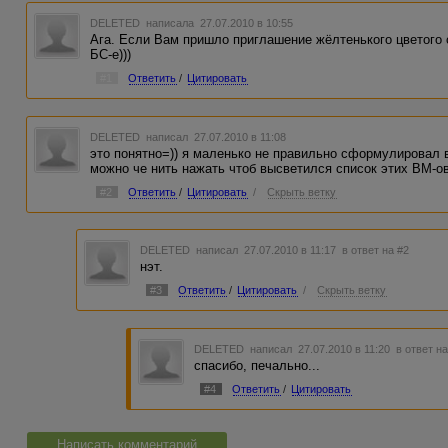
DELETED
написала 27.07.2010 в 10:55
Ага. Если Вам пришло приглашение жёлтенького цветого о
БС-е)))
#1
Ответить
/
Цитировать
DELETED
написал 27.07.2010 в 11:08
это понятно=)) я маленько не правильно сформулировал в
можно че нить нажать чтоб высветился список этих ВМ-о
#2
Ответить
/
Цитировать
/
Скрыть ветку
DELETED
написал 27.07.2010 в 11:17
в ответ на #2
нэт.
#3
Ответить
/
Цитировать
/
Скрыть ветку
DELETED
написал 27.07.2010 в 11:20
в ответ н
спасибо, печально...
#4
Ответить
/
Цитировать
Написать комментарий