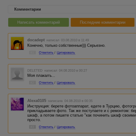
Комментарии
Написать комментарий
Последние комментарии
docadept
написал 03.08.2010 в 11:49
Конечно, только собственные))) Серьезно.
#1
Ответить
/
Цитировать
DELETED
написал 04.08.2010 в 00:27
Моя плакалъ...
#2
Ответить
/
Цитировать
Alexa0105
написала 04.08.2010 в 00:35
Инструкция: берете фотоаппарат, едете в Турцию, фотогр
прикладываете фото. Так же поступаете и с ремонтом: б
шкаф, а потом пишете статью "как починить шкаф своими
просто.
#3
Ответить
/
Цитировать