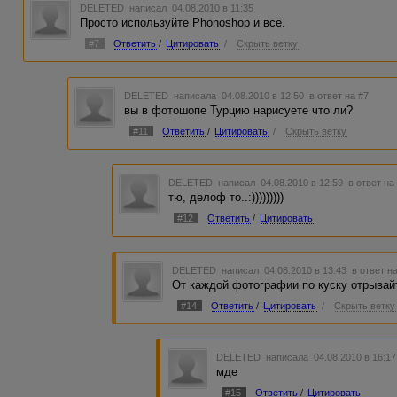
DELETED
написал 04.08.2010 в 11:35
Просто используйте Phonoshop и всё.
#7
Ответить
/
Цитировать
/
Скрыть ветку
DELETED
написала 04.08.2010 в 12:50
в ответ на #7
вы в фотошопе Турцию нарисуете что ли?
#11
Ответить
/
Цитировать
/
Скрыть ветку
DELETED
написал 04.08.2010 в 12:59
в ответ на
тю, делоф то..:)))))))))
#12
Ответить
/
Цитировать
DELETED
написал 04.08.2010 в 13:43
в ответ н
От каждой фотографии по куску отрывайт
#14
Ответить
/
Цитировать
/
Скрыть ветку
DELETED
написала 04.08.2010 в 16:1
мде
#15
Ответить
/
Цитировать