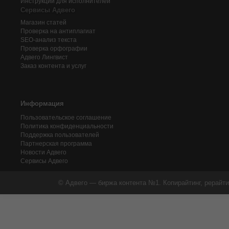
Инструкции для исполнителей
Сервисы Адвего
Магазин статей
Проверка на антиплагиат
SEO-анализ текста
Проверка орфографии
Адвего
Лингвист
Заказ контента и услуг
Информация
Пользовательское соглашение
Политика конфиденциальности
Поддержка пользователей
Партнерская программа
Новости Адвего
Сервисы Адвего
© Адвего — биржа контента №1. Копирайтинг, рерайти