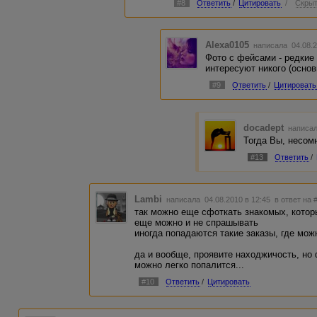
#8
Ответить
/
Цитировать
/
Скрыт
Alexa0105
написала 04.08.2
Фото с фейсами - редкие
интересуют никого (основ
#9
Ответить
/
Цитировать
docadept
написал
Тогда Вы, несом
#13
Ответить
/
Lambi
написала 04.08.2010 в 12:45
в ответ на 
так можно еще сфоткать знакомых, которы
еще можно и не спрашывать
иногда попадаются такие заказы, где м
да и вообще, проявите находжичость, но 
можно легко попалится...
#10
Ответить
/
Цитировать