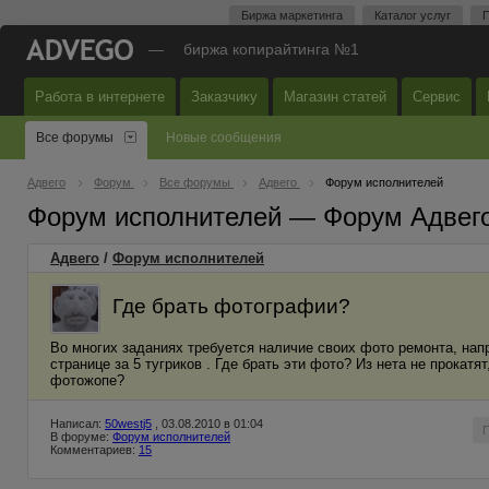
Биржа маркетинга
Каталог услуг
П
—
биржа копирайтинга №1
Работа в интернете
Заказчику
Магазин статей
Сервис
Все форумы
Новые сообщения
Адвего
Форум
Все форумы
Адвего
Форум исполнителей
Форум исполнителей — Форум Адвег
Адвего
/
Форум исполнителей
Где брать фотографии?
Во многих заданиях требуется наличие своих фото ремонта, напри
странице за 5 тугриков . Где брать эти фото? Из нета не прокат
фотожопе?
Написал:
50westj5
, 03.08.2010 в 01:04
В форуме:
Форум исполнителей
Комментариев:
15