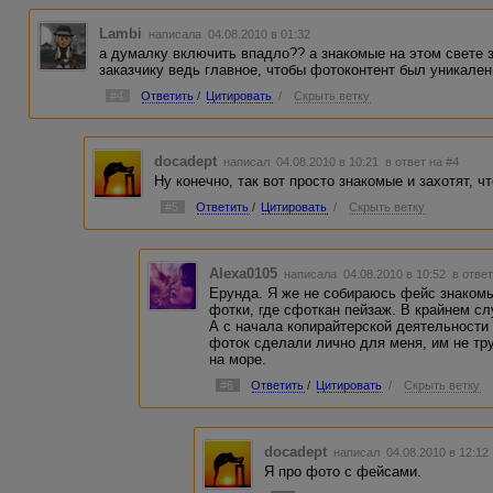
Lambi
написала 04.08.2010 в 01:32
а думалку включить впадло?? а знакомые на этом свете 
заказчику ведь главное, чтобы фотоконтент был уникален, а
#4
Ответить
/
Цитировать
/
Скрыть ветку
docadept
написал 04.08.2010 в 10:21
в ответ на #4
Ну конечно, так вот просто знакомые и захотят, ч
#5
Ответить
/
Цитировать
/
Скрыть ветку
Alexa0105
написала 04.08.2010 в 10:52
в ответ
Ерунда. Я же не собираюсь фейс знакомы
фотки, где сфоткан пейзаж. В крайнем с
А с начала копирайтерской деятельности
фоток сделали лично для меня, им не тр
на море.
#6
Ответить
/
Цитировать
/
Скрыть ветку
docadept
написал 04.08.2010 в 12:1
Я про фото с фейсами.