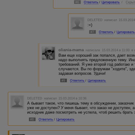
#6
Ответить
/
Цитировать
/
Скрыт
DELETED
написал 15.03.2014
:=)
#7
Ответить
/
Цитировать
oliania-mama
написала 15.03.2014 в 11:00
в 
Вам еще хороший зак попался, дает воз
надо выполнять предложенную тему. Ина
требований. Я уже второй год работаю и
случаются. Вы по форумам "ходите", зде
задавая вопросов. Удачи!
#9
Ответить
/
Цитировать
DELETED
написал 15.03.2014 в 10:36
А бывает такое, что пишешь тему в обсуждении, заказчик 
уже не доступен? У меня бывает, что заказ не доступен, 
исходник даже посмотреть не успела, чтоб решить брать з
#8
Ответить
/
Цитировать