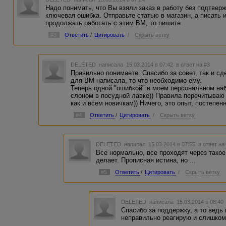
Надо понимать, что Вы взяли заказ в работу без подтве
ключевая ошибка. Отправьте статью в магазин, а писать и
продолжать работать с этим ВМ, то пишите.
#3
Ответить
/
Цитировать
/
Скрыть ветку
DELETED
написала 15.03.2014 в 07:42
в ответ на #3
Правильно понимаете. Спасибо за совет, так и сд
для ВМ написала, то что необходимо ему.
Теперь одной "ошибкой" в моём персональном на
слоном в посудной лавке)) Правила перечитываю
как и всем новичкам)) Ничего, это опыт, постепе
#4
Ответить
/
Цитировать
/
Скрыть ветку
DELETED
написал 15.03.2014 в 07:55
в ответ на
Все нормально, все проходят через такое.
делает. Прописная истина, но ...
#5
Ответить
/
Цитировать
/
Скрыть ветку
DELETED
написала 15.03.2014 в 08:4
Спасибо за поддержку, а то ведь
неправильно реагирую и слишко