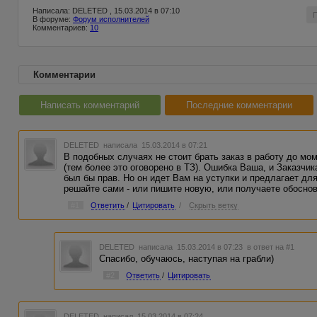
Написала: DELETED , 15.03.2014 в 07:10
В форуме:
Форум исполнителей
Комментариев:
10
Комментарии
Написать комментарий
Последние комментарии
DELETED
написала 15.03.2014 в 07:21
В подобных случаях не стоит брать заказ в работу до мо
(тем более это оговорено в ТЗ). Ошибка Ваша, и Заказчик
был бы прав. Но он идет Вам на уступки и предлагает д
решайте сами - или пишите новую, или получаете обоснов
#1
Ответить
/
Цитировать
/
Скрыть ветку
DELETED
написала 15.03.2014 в 07:23
в ответ на #1
Спасибо, обучаюсь, наступая на грабли)
#2
Ответить
/
Цитировать
DELETED
написал 15.03.2014 в 07:24