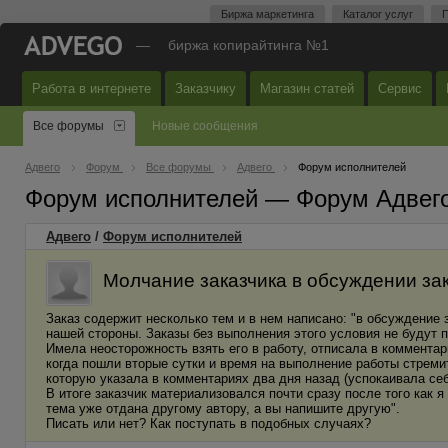
Биржа маркетинга
Каталог услуг
П
—
биржа копирайтинга №1
Работа в интернете
Заказчику
Магазин статей
Сервис
Все форумы
Новые сообщения
Адвего
Форум
Все форумы
Адвего
Форум исполнителей
Форум исполнителей — Форум Адвег
Адвего
/
Форум исполнителей
Молчание заказчика в обсуждении зак
Заказ содержит несколько тем и в нем написано: "в обсуждение
нашей стороны. Заказы без выполнения этого условия не будут 
Имела неосторожность взять его в работу, отписала в комментар
когда пошли вторые сутки и время на выполнение работы стреми
которую указала в комментариях два дня назад (успокаивала себ
В итоге заказчик материализовался почти сразу после того как я
тема уже отдана другому автору, а вы напишите другую".
Писать или нет? Как поступать в подобных случаях?