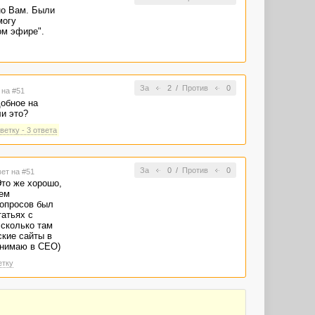
но Вам. Были
могу
ом эфире".
За
2
/
Против
0
 на #51
добное на
и это?
ветку - 3 ответа
За
0
/
Против
0
вет на #51
Это же хорошо,
кем
вопросов был
татьях с
 сколько там
ские сайты в
понимаю в СЕО)
етку