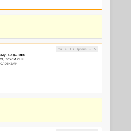
За
1
/
Против
5
ему, когда мне
х, зачем они
головками