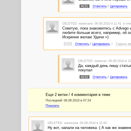
#131
Ответить
/
Цитировать
DELETED
написала 06.08.2010 в 11:41
в отв
Советую, пока знакомитесь с Advego и
любите больше всего, например, об ос
Искренне желаю Удачи =)
#13
Ответить
/
Цитировать
/
Скрыть ве
DELETED
написал 09.08.2010 в 1
Да, каждый день пишу статьи
покупал
#132
Ответить
/
Цитировать
Еще 2 ветки / 4 комментария в темe
Последний:
06.08.2010 в 07:24
Показать
DELETED
написала 06.08.2010 в 11:44
Ну вот, напали на человека :( А как же знаме