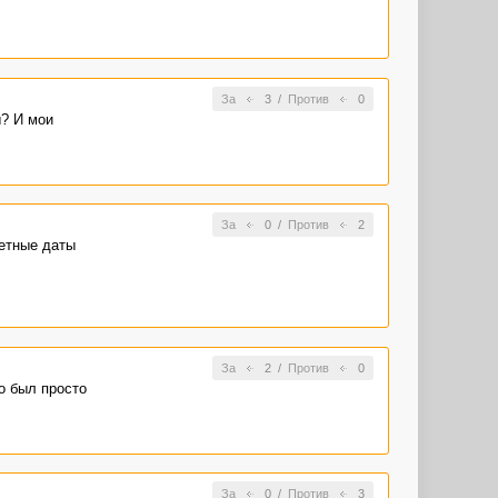
За
3
/
Против
0
ы? И мои
За
0
/
Против
2
ретные даты
За
2
/
Против
0
то был просто
За
0
/
Против
3