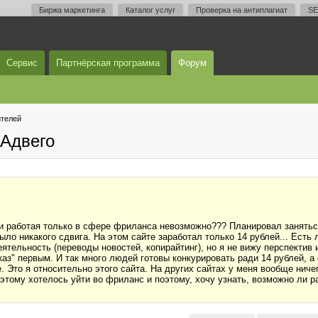
Биржа маркетинга
Каталог услуг
Проверка на антиплагиат
SE
Сервис
Партнёрская программа
Форум
телей
Адвего
ги работая только в сфере фриланса невозможно??? Планировал занятьс
было никакого сдвига. На этом сайте заработал только 14 рублей... Есть
ятельность (переводы новостей, копирайтинг), но я не вижу перспектив 
аказ" первым. И так много людей готовы конкурировать ради 14 рублей, а
е. Это я относительно этого сайта. На других сайтах у меня вообще нич
оэтому хотелось уйти во фриланс и поэтому, хочу узнать, возможно ли 