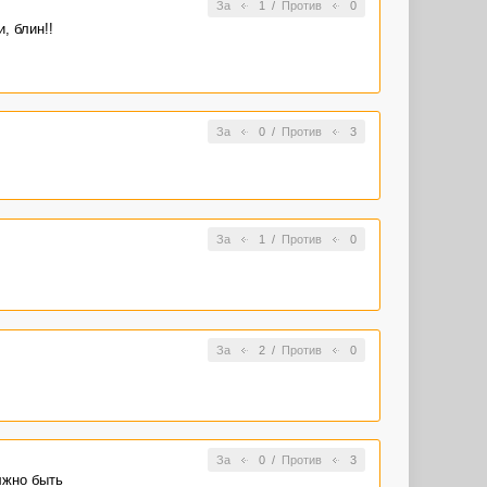
За
1
/
Против
0
, блин!!
За
0
/
Против
3
За
1
/
Против
0
За
2
/
Против
0
За
0
/
Против
3
лжно быть