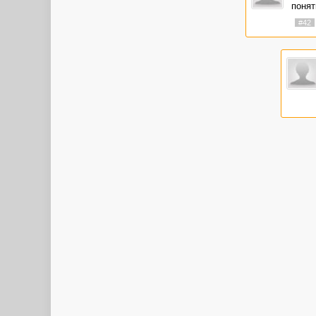
понят
#42