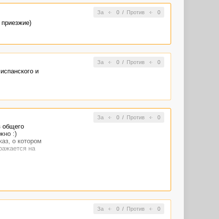
За
0
/
Против
0
 приезжие)
За
0
/
Против
0
 испанского и
За
0
/
Против
0
з общего
жно :)
аз, о котором
ражается на
За
0
/
Против
0