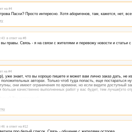
ет на #4
трова Пасхи? Просто интересно. Хотя аборигенов, там, кажется, нет, все
ку
0:43
в ответ на #8
 вы правы. Связь - я на связи с жителями и перевожу новости и статьи с
ет на #4
), уже знает, что вы хорошо пишете и может вам лично заказ дать, не и
 в положительных авторах. Только чтоб туда попасть, еще постараться ну
тупны, они имеют ограничения по времени, но если видите доступный зак
м больше качественно выполненных работ у вас будет, тем лучше(это от
Пасхи? Так интересно!
тку
0:46
в ответ на #12
ветили про белый список. Связь - общение с жителями острова.