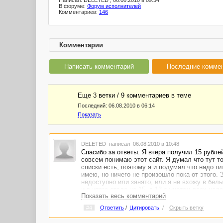
Написал: DELETED , 06.08.2010 в 09:34
В форуме:
Форум исполнителей
Комментариев:
146
Комментарии
Написать комментарий
Последние комме
Еще 3 ветки / 9 комментариев в темe
Последний:
06.08.2010 в 06:14
Показать
DELETED
написал 06.08.2010 в 10:48
Спасибо за ответы. Я вчера получил 15 рублей
совсем понимаю этот сайт. Я думал что тут то
списки есть, поэтому я и подумал что надо пл
имею, но ничего не произошло пока от этого.
недоступно или занято, или я не вхожу в белы
и в итоге стало не 15, а 13 с учетом всех нал
Показать весь комментарий
жителями и теми, кто интересуется культурой 
океане, известного статуями.
#4
Ответить
/
Цитировать
/
Скрыть ветку