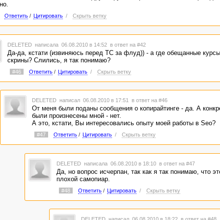
но.
Ответить
/
Цитировать
/
Скрыть ветку
DELETED
написала 06.08.2010 в 14:52
в ответ на #42
Да-да, кстати (извиняюсь перед ТС за флуд)) - а где обещанные курс
скрины? Слились, я так понимаю?
#46
Ответить
/
Цитировать
/
Скрыть ветку
DELETED
написал 06.08.2010 в 17:51
в ответ на #46
От меня были поданы сообщения о копирайтинге - да. А конк
были произнесены мной - нет.
А это, кстати, Вы интересовались опыту моей работы в Seo?
#47
Ответить
/
Цитировать
/
Скрыть ветку
DELETED
написала 06.08.2010 в 18:10
в ответ на #47
Да, но вопрос исчерпан, так как я так понимаю, что э
плохой самопиар.
#48
Ответить
/
Цитировать
/
Скрыть ветку
DELETED
написал 06.08.2010 в 18:22
в ответ на #48