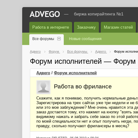
—
биржа копирайтинга №1
Работа в интернете
Заказчику
Магазин статей
Все форумы
Новые сообщения
Адвего
Форум
Все форумы
Адвего
Форум исполни
Форум исполнителей — Форум 
Адвего
/
Форум исполнителей
Работа во фрилансе
Скажите, как я понимаю, получить нормальные день
Зарегистрирова на трех сайтах уже три недели и не 
или это мое заблуждение? Мне очень нравится эта де
заказ достается тому, кто нажмет на кнопку "взять з
видимому нажать и забрать себе заказ по этой работ
по моей специальности нет и опыт получить негде, п
правду, сколько получают фрилансеры в месяц?