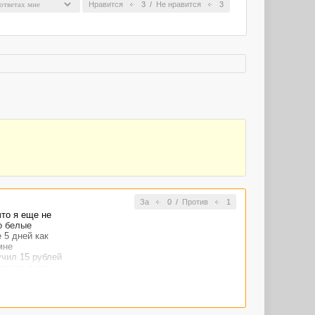
Нравится
3
/
Не нравится
3
За
0
/
Против
1
что я еще не
о белые
 5 дней как
мне
учил 15 рублей
ровом и его
трова в Тихом