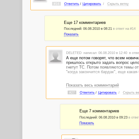
#14
Ответить
/
Цитировать
/
Скрыть ветку
Еще 17 комментариев
Последний:
06.08.2010 в 08:21
в ответ на #14
Показать
DELETED
написал 06.08.2010 в 12:40
в отве
А еще потом говорят, что всем нович
пришлось открыто задать вопрос цело
гнетут ТС. Потом появляются темы от
"когда закончится бардак", еще какая-т
Показать весь комментарий
#27
Ответить
/
Цитировать
/
Скрыть ве
Еще 7 комментариев
Последний:
06.08.2010 в 09:23
в отве
Показать