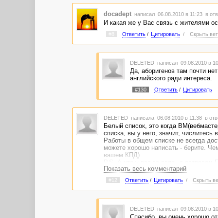
docadept
написал 06.08.2010 в 11:23
в отв
И какая же у Вас связь с жителями ос
#8
Ответить
/
Цитировать
/
Скрыть вет
DELETED
написал 09.08.2010 в 1
Да, аборигенов там почти нет
английского ради интереса.
#130
Ответить
/
Цитировать
DELETED
написала 06.08.2010 в 11:38
в отв
Белый список, это когда ВМ(вебмастер
списка, вы у него, значит, числитесь
Работы в общем списке не всегда дос
можете хорошо написать - берите. Че
вашем КПД)
P.S. А что у вас за связь с островом 
Показать весь комментарий
#12
Ответить
/
Цитировать
/
Скрыть ве
DELETED
написал 09.08.2010 в 1
Спасибо, вы очень хорошо от