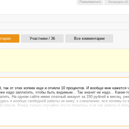
Пожаловаться
нтарии
Участники / 36
Все комментарии
, так от этих копеек еще и отняли 10 процентов. И вообще мне кажется 
же надо заплатить, чтобы быть видимым... Так значит не надо... Какие-т
атить. На одном сайте имею платный аккаунт за 150 рублей в месяц, уже
 Здесь я вообще свободной работы не вижу, к сожалению, все почему-то 
й список. Вчера только случайно что-то попалось и за час работы я пол
огов. Аватарка - с острова Пасхи, у меня очень большая связь с этим ост
островка, а также работ много касательно новостей этого крохотного ос