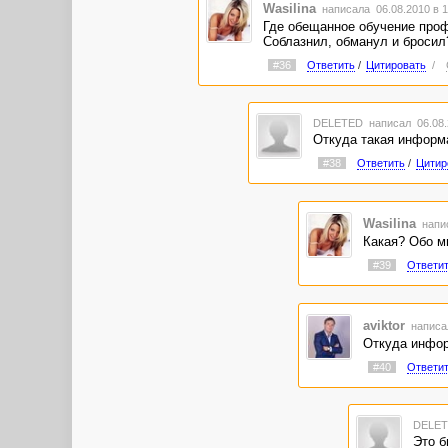
Wasilina
написала 06.08.2010 в 
Где обещанное обучение проф
Соблазнил, обманул и бросил
#36
Ответить
/
Цитировать
/
DELETED
написал 06.08.
Откуда такая информ
#38
Ответить
/
Цитир
Wasilina
напис
Какая? Обо м
#39
Ответи
aviktor
написал
Откуда инфор
#40
Ответи
DELE
Это б