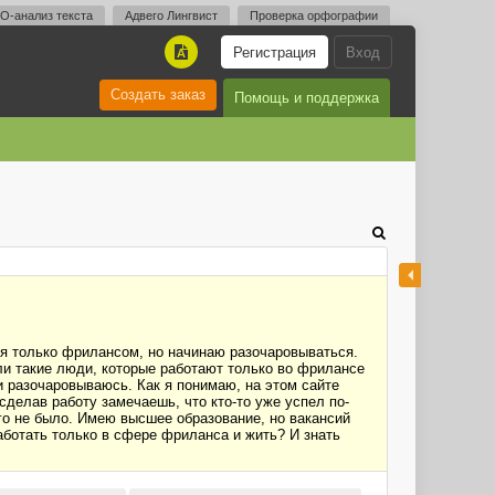
O-анализ текста
Адвего Лингвист
Проверка орфографии
Регистрация
Вход
A
Создать заказ
Помощь и поддержка
я только фрилансом, но начинаю разочаровываться.
 ли такие люди, которые работают только во фрилансе
и разочаровываюсь. Как я понимаю, на этом сайте
 сделав работу замечаешь, что кто-то уже успел по-
его не было. Имею высшее образование, но вакансий
работать только в сфере фриланса и жить? И знать