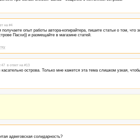
ет на #4
 получаете опыт работы автора-копирайтера, пишите статьи о том, что з
трове Пасхи)) и размещайте в магазине статей.
тку
0:47
в ответ на #13
 касательно острова. Только мне кажется эта тема слишком узкая, чтобы
нитая адвеговская солидарность?