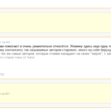
т на #14
кам помогают и очень уважительно относятся. Упомину здесь еще одну т
му контингенту так называемых авторов-старожил, много на себя берущи
 тех же самых авторов, которые стаями нападают на своих "жертв", с за
о старая тема от harut.
тку
т на #27