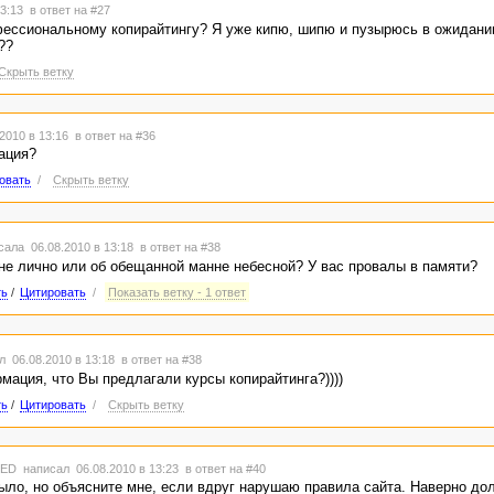
13:13
в ответ на #27
ессиональному копирайтингу? Я уже кипю, шипю и пузырюсь в ожидании
??
Скрыть ветку
2010 в 13:16
в ответ на #36
ация?
овать
/
Скрыть ветку
ала 06.08.2010 в 13:18
в ответ на #38
не лично или об обещанной манне небесной? У вас провалы в памяти?
ть
/
Цитировать
/
Показать ветку - 1 ответ
 06.08.2010 в 13:18
в ответ на #38
мация, что Вы предлагали курсы копирайтинга?))))
ть
/
Цитировать
/
Скрыть ветку
TED
написал 06.08.2010 в 13:23
в ответ на #40
ыло, но объясните мне, если вдруг нарушаю правила сайта. Наверно до