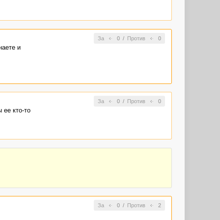
За
0
/
Против
0
наете и
За
0
/
Против
0
 ее кто-то
За
0
/
Против
2