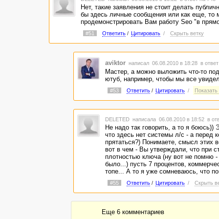
Нет, такие заявления не стоит делать публич
бы здесь личные сообщения или как еще, то 
продемонстрировать Вам работу Seo "в прям
#51
Ответить
/
Цитировать
/
Скрыть ветку
aviktor
написал 06.08.2010 в 18:28
в ответ
Мастер, а можно выложить что-то по
ютуб, например, чтобы мы все увидел
#53
Ответить
/
Цитировать
/
Показать 
DELETED
написала 06.08.2010 в 18:52
в от
Не надо так говорить, а то я боюсь)) 
что здесь нет системы л/с - а перед 
прятаться?) Понимаете, смысл этих 
вот в чем - Вы утверждали, что при с
плотностью ключа (ну вот не помню -
было...) пусть 7 процентов, коммерче
топе... А то я уже сомневаюсь, что 
#55
Ответить
/
Цитировать
/
Скрыть в
Еще 6 комментариев