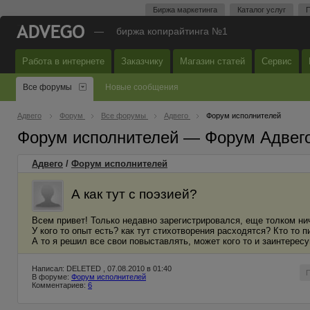
Биржа маркетинга
Каталог услуг
П
—
биржа копирайтинга №1
Работа в интернете
Заказчику
Магазин статей
Сервис
Все форумы
Новые сообщения
Адвего
Форум
Все форумы
Адвего
Форум исполнителей
Форум исполнителей — Форум Адвег
Адвего
/
Форум исполнителей
А как тут с поэзией?
Всем привет! Только недавно зарегистрировался, еще толком нич
У кого то опыт есть? как тут стихотворения расходятся? Кто то 
А то я решил все свои повыставлять, может кого то и заинтересу
Написал: DELETED , 07.08.2010 в 01:40
В форуме:
Форум исполнителей
Комментариев:
6