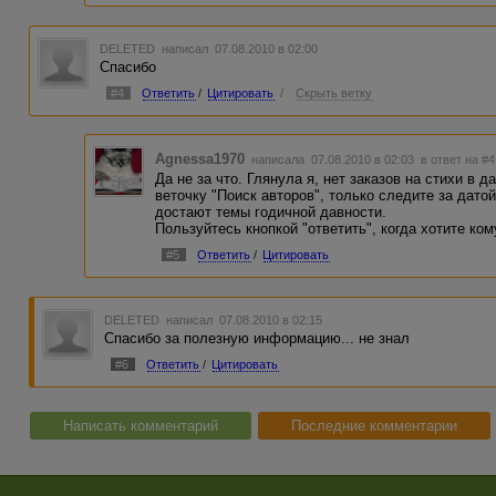
DELETED
написал 07.08.2010 в 02:00
Спасибо
#4
Ответить
/
Цитировать
/
Скрыть ветку
Agnessa1970
написала 07.08.2010 в 02:03
в ответ на #4
Да не за что. Глянула я, нет заказов на стихи в
веточку "Поиск авторов", только следите за датой
достают темы годичной давности.
Пользуйтесь кнопкой "ответить", когда хотите ко
#5
Ответить
/
Цитировать
DELETED
написал 07.08.2010 в 02:15
Спасибо за полезную информацию... не знал
#6
Ответить
/
Цитировать
Написать комментарий
Последние комментарии