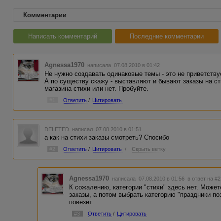
Комментарии
Написать комментарий
Последние комментарии
Agnessa1970
написала 07.08.2010 в 01:42
Не нужно создавать одинаковые темы - это не приветству
А по существу скажу - выставляют и бывают заказы на сти
магазина стихи или нет. Пробуйте.
#1
Ответить
/
Цитировать
DELETED
написал 07.08.2010 в 01:51
а как на стихи заказы смотреть? Спосибо
#2
Ответить
/
Цитировать
/
Скрыть ветку
Agnessa1970
написала 07.08.2010 в 01:56
в ответ на #2
К сожалению, категории "стихи" здесь нет. Может
заказы, а потом выбрать категорию "праздники по
повезет.
#3
Ответить
/
Цитировать