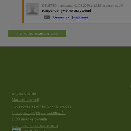
DELETED
написала 01.02.2009 в 12:56
в ответ на #4
навреное, уже не актуален!
#5
Ответить
/
Цитировать
Написать комментарий
Биржа статей
Магазин статей
Проверить текст на уникальность
Проверка орфографии онлайн
SEO анализ онлайн
Проверка качества текста