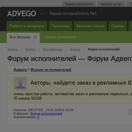
Биржа маркетинга
Каталог услуг
П
—
биржа копирайтинга №1
Работа в интернете
Заказчику
Магазин статей
Сервис
Все форумы
Новые сообщения
Адвего
Форум
Все форумы
Адвего
Форум исполнителей
Форум исполнителей — Форум Адвег
Адвего
/
Форум исполнителей
Авторы, найдите заказ в рекламных I
очень простая работа. автоматом заказ в рекламные переносит, 
ID заказа 56168
Написал: DELETED , 23.01.2009 в 16:29
В форуме:
Форум исполнителей
Комментариев:
5