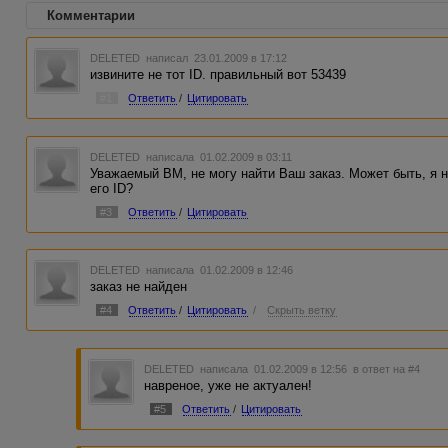
Комментарии
DELETED
написал 23.01.2009 в 17:12
извините не тот ID. правильный вот 53439
#1
Ответить
/
Цитировать
DELETED
написала 01.02.2009 в 03:11
Уважаемый ВМ, не могу найти Ваш заказ. Может быть, я н
его ID?
#3
Ответить
/
Цитировать
DELETED
написала 01.02.2009 в 12:46
заказ не найден
#4
Ответить
/
Цитировать
/
Скрыть ветку
DELETED
написала 01.02.2009 в 12:56
в ответ на #4
навреное, уже не актуален!
#5
Ответить
/
Цитировать