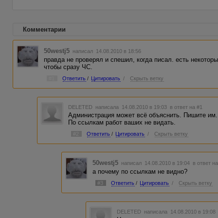
Комментарии
50westj5
написал 14.08.2010 в 18:56
правда не проверял и спешил, когда писал. есть некоторы
чтобы сразу ЧС.
#1
Ответить
/
Цитировать
/
Скрыть ветку
DELETED
написала 14.08.2010 в 19:03
в ответ на #1
Администрация может всё объяснить. Пишите им.
По ссылкам работ ваших не видать.
#2
Ответить
/
Цитировать
/
Скрыть ветку
50westj5
написал 14.08.2010 в 19:04
в ответ н
а почему по ссылкам не видно?
#3
Ответить
/
Цитировать
/
Скрыть ветку
DELETED
написала 14.08.2010 в 19:0