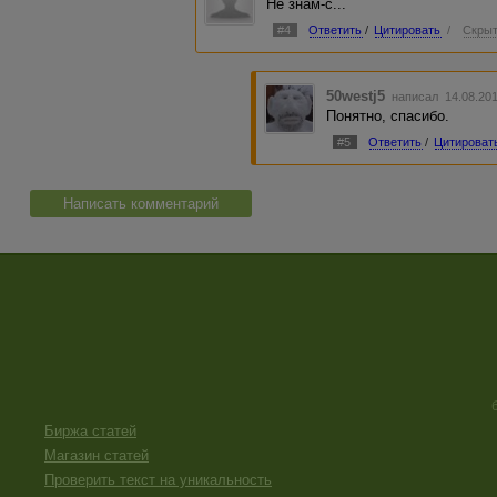
Не знам-с...
#4
Ответить
/
Цитировать
/
Скрыт
50westj5
написал 14.08.20
Понятно, спасибо.
#5
Ответить
/
Цитироват
Написать комментарий
Биржа статей
Магазин статей
Проверить текст на уникальность