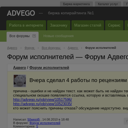
Биржа маркетинга
Каталог услуг
П
—
биржа копирайтинга №1
Работа в интернете
Заказчику
Магазин статей
Сервис
Все форумы
Новые сообщения
Адвего
Форум
Все форумы
Адвего
Форум исполнителей
Форум исполнителей — Форум Адвег
Адвего
/
Форум исполнителей
Вчера сделал 4 работы по рецензиям 
причина - ошибки и не найден текст. как может быть не найден т
специальном окошке появляется ссылка, которую и вставляешь в 
http://advego.ru/job/view/10517596/
http://advego.ru/job/view/10523035/
кто может пояснить причины отказа? обсуждение недоступно. ви
Написал:
50westj5
, 14.08.2010 в 18:48
В форуме:
Форум исполнителей
Комментариев:
5