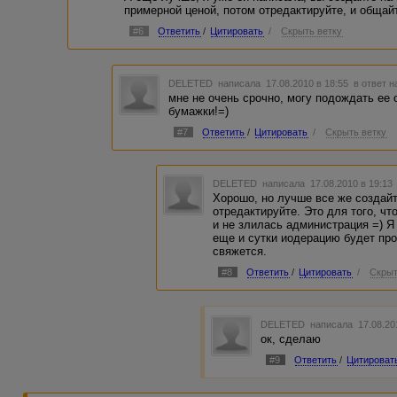
примерной ценой, потом отредактируйте, и общайт
#6
Ответить
/
Цитировать
/
Скрыть ветку
DELETED
написала 17.08.2010 в 18:55
в ответ н
мне не очень срочно, могу подождать ее о
бумажки!=)
#7
Ответить
/
Цитировать
/
Скрыть ветку
DELETED
написала 17.08.2010 в 19:1
Хорошо, но лучше все же создайт
отредактируйте. Это для того, ч
и не злилась администрация =) Я 
еще и сутки иодерацию будет прох
свяжется.
#8
Ответить
/
Цитировать
/
Скрыт
DELETED
написала 17.08.20
ок, сделаю
#9
Ответить
/
Цитироват