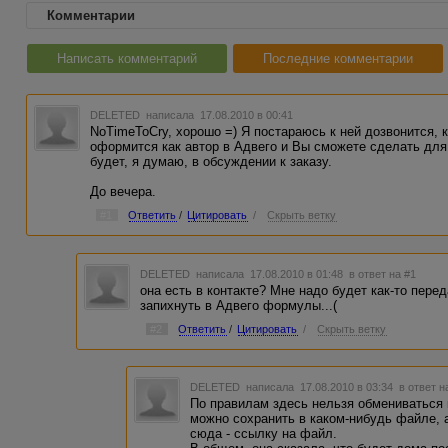
Комментарии
Написать комментарий
Последние комментарии
DELETED
написала 17.08.2010 в 00:41
NoTimeToCry, хорошо =) Я постараюсь к ней дозвонится, к
оформится как автор в Адвего и Вы сможете сделать для 
будет, я думаю, в обсуждении к заказу.
До вечера.
#1
Ответить
/
Цитировать
/
Скрыть ветку
DELETED
написала 17.08.2010 в 01:48
в ответ на #1
она есть в контакте? Мне надо будет как-то перед
запихнуть в Адвего формулы...(
#2
Ответить
/
Цитировать
/
Скрыть ветку
DELETED
написала 17.08.2010 в 03:34
в ответ н
По правилам здесь нельзя обмениваться 
можно сохранить в каком-нибудь файле, 
сюда - ссылку на файл.