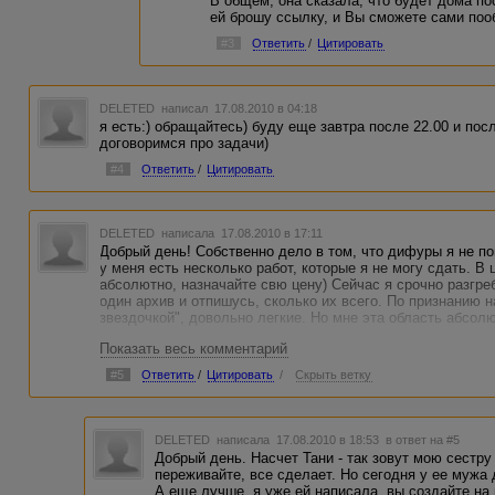
В общем, она сказала, что будет дома пос
ей брошу ссылку, и Вы сможете сами поо
#3
Ответить
/
Цитировать
DELETED
написал 17.08.2010 в 04:18
я есть:) обращайтесь) буду еще завтра после 22.00 и посл
договоримся про задачи)
#4
Ответить
/
Цитировать
DELETED
написала 17.08.2010 в 17:11
Добрый день! Собственно дело в том, что дифуры я не по
у меня есть несколько работ, которые я не могу сдать. В
абсолютно, назначайте свю цену) Сейчас я срочно разгре
один архив и отпишусь, сколько их всего. По признанию 
звездочкой", довольно легкие. Но мне эта область абсолю
Показать весь комментарий
#5
Ответить
/
Цитировать
/
Скрыть ветку
DELETED
написала 17.08.2010 в 18:53
в ответ на #5
Добрый день. Насчет Тани - так зовут мою сестру 
переживайте, все сделает. Но сегодня у ее мужа 
А еще лучше, я уже ей написала, вы создайте на