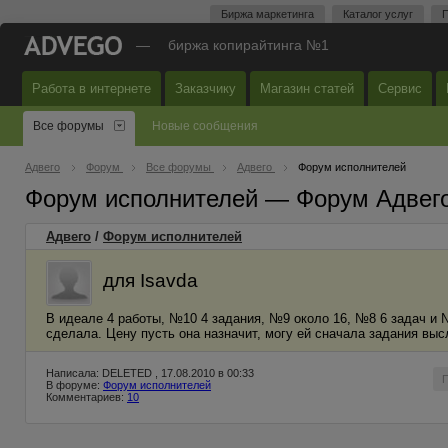
Биржа маркетинга
Каталог услуг
П
—
биржа копирайтинга №1
Работа в интернете
Заказчику
Магазин статей
Сервис
Все форумы
Новые сообщения
Адвего
Форум
Все форумы
Адвего
Форум исполнителей
Форум исполнителей — Форум Адвег
Адвего
/
Форум исполнителей
для Isavda
В идеале 4 работы, №10 4 задания, №9 около 16, №8 6 задач и №
сделала. Цену пусть она назначит, могу ей сначала задания высл
Написала: DELETED , 17.08.2010 в 00:33
В форуме:
Форум исполнителей
Комментариев:
10