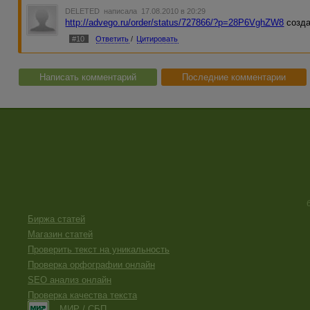
DELETED
написала 17.08.2010 в 20:29
http://advego.ru/order/status/727866/?p=28P6VghZW8
созда
#10
Ответить
/
Цитировать
Написать комментарий
Последние комментарии
Биржа статей
Магазин статей
Проверить текст на уникальность
Проверка орфографии онлайн
SEO анализ онлайн
Проверка качества текста
МИР / СБП