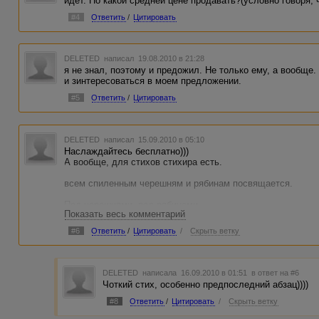
идет. По какой средней цене продавать?(условно говоря, 
#4
Ответить
/
Цитировать
DELETED
написал 19.08.2010 в 21:28
я не знал, поэтому и предожил. Не только ему, а вообще
и зинтересоваться в моем предложении.
#5
Ответить
/
Цитировать
DELETED
написал 15.09.2010 в 05:10
Наслаждайтесь бесплатно)))
А вообще, для стихов стихира есть.
всем спиленным черешням и рябинам посвящается.
Под черешнями, под рябинами
Показать весь комментарий
Целовались мы до утра.
Были грешными, но любимыми
#6
Ответить
/
Цитировать
/
Скрыть ветку
Наши долгие вечера.
А сейчас ко сну месяц катится,
Быстро-быстро проходит день,
DELETED
написала 16.09.2010 в 01:51
в ответ на #6
На кровать ползу каракатицей
Чоткий стих, особенно предпоследний абзац))))
Звезды мне считать стало лень.
#8
Ответить
/
Цитировать
/
Скрыть ветку
Ангел кружится в ночь холодною