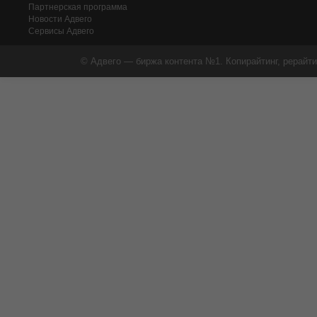
Партнерская программа
Новости Адвего
Сервисы Адвего
© Адвего — биржа контента №1. Копирайтинг, рерайти