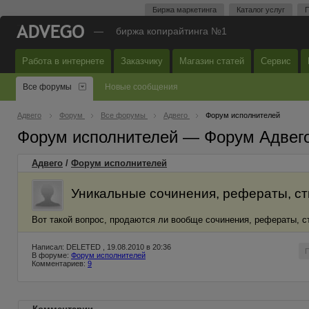
Биржа маркетинга
Каталог услуг
П
—
биржа копирайтинга №1
Работа в интернете
Заказчику
Магазин статей
Сервис
Все форумы
Новые сообщения
Адвего
Форум
Все форумы
Адвего
Форум исполнителей
Форум исполнителей — Форум Адвег
Адвего
/
Форум исполнителей
Уникальные сочинения, рефераты, сти
Вот такой вопрос, продаются ли вообще сочинения, рефераты, ст
Написал: DELETED , 19.08.2010 в 20:36
В форуме:
Форум исполнителей
Комментариев:
9