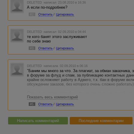
DELETED
написал 23.08.2010 в 16:36
А если по-подробнее?
#2
Ответить
/
Цитировать
DELETED
написал 02.09.2010 в 04:44
те кого банят этого заслуживают
по себе знаю
#3
Ответить
/
Цитировать
DELETED
написала 02.09.2010 в 06:16
"Баним мы много за что. За плагиат, за обман заказчика, 
в форуме за флуд и спам, за публикацию контактных дан
крайне осложняет работу в Адвего, т.к. бан в форуме вкл
обсуждении заказов, без которого очень сложно работать)
Сразу (вот прямо сразу) мы баним тех пользователей, на
Показать весь комментарий
количество жалоб от разных пользователей - в таких сл
“возможно провинившегося” и после этого начинаем разбир
#5
Ответить
/
Цитировать
Интервью с Лупандиным Сергеем, одним из основателей т
только авторизованным пользователям
]
Написать комментарий
Последние комментарии