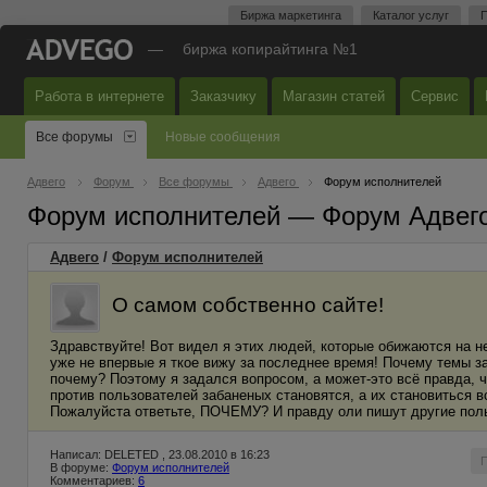
Биржа маркетинга
Каталог услуг
П
—
биржа копирайтинга №1
Работа в интернете
Заказчику
Магазин статей
Сервис
Все форумы
Новые сообщения
Адвего
Форум
Все форумы
Адвего
Форум исполнителей
Форум исполнителей — Форум Адвег
Адвего
/
Форум исполнителей
О самом собственно сайте!
Здравствуйте! Вот видел я этих людей, которые обижаются на 
уже не впервые я ткое вижу за последнее время! Почему темы з
почему? Поэтому я задался вопросом, а может-это всё правда, ч
против пользователей забаненых становятся, а их становиться 
Пожалуйста ответьте, ПОЧЕМУ? И правду оли пишут другие пол
Написал: DELETED , 23.08.2010 в 16:23
В форуме:
Форум исполнителей
Комментариев:
6