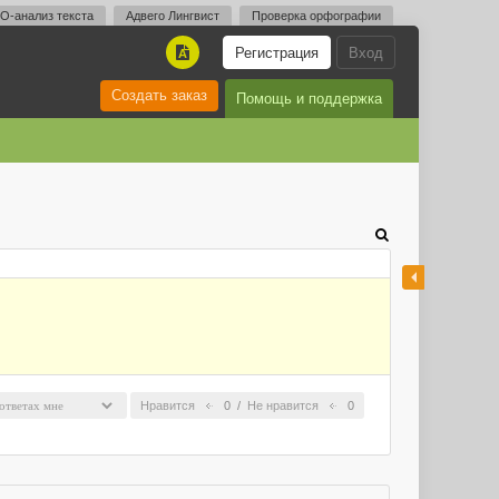
O-анализ текста
Адвего Лингвист
Проверка орфографии
Регистрация
Вход
A
Создать заказ
Помощь и поддержка
Нравится
0
/
Не нравится
0