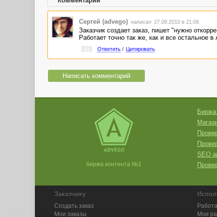
Комментарии
Сергей (advego)
написал 27.08.2010 в 21:06
Заказчик создает заказ, пишет "нужно откоррек
Работает точно так же, как и все остальное в 
#1
Ответить
/
Цитировать
Написать комментарий
Биржа
Магази
Провер
Прове
SEO а
биржа контента №1
Провер
Заказчику
Испол
Создать заказ
Работа
Мои заказы
Мои р