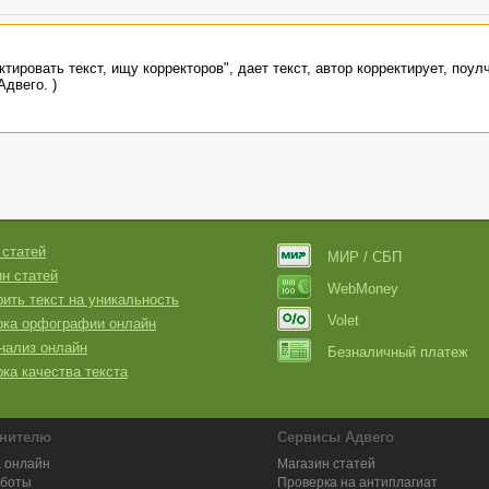
тировать текст, ищу корректоров", дает текст, автор корректирует, поулч
Адвего. )
 статей
МИР / СБП
н статей
WebMoney
ить текст на уникальность
Volet
рка орфографии онлайн
нализ онлайн
Безналичный платеж
ка качества текста
нителю
Сервисы Адвего
 онлайн
Магазин статей
аботы
Проверка на антиплагиат