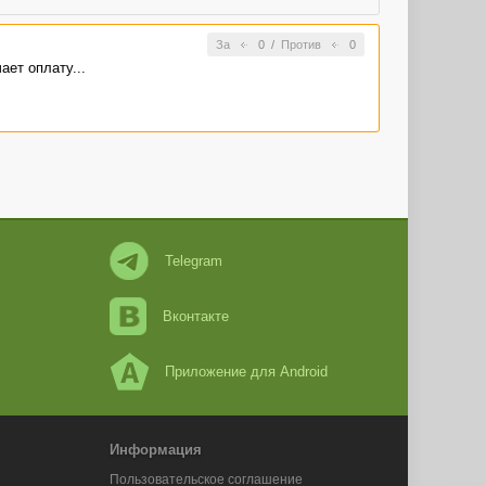
За
0
/
Против
0
ает оплату...
Telegram
Вконтакте
Приложение для Android
Информация
Пользовательское соглашение