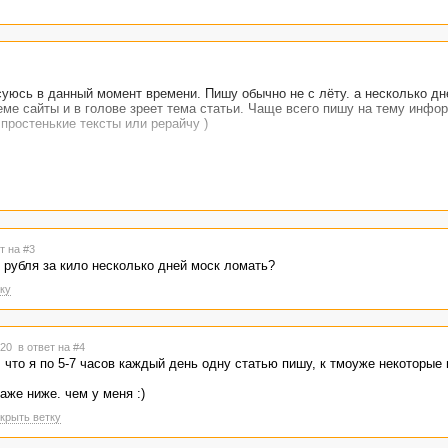
суюсь в данный момент времени. Пишу обычно не с лёту. а несколько дн
еме сайты и в голове зреет тема статьи. Чаще всего пишу на тему инф
 простенькие тексты или рерайчу )
ется от 1 до 1.5 уе за килознак.
за килознак. иногда выше, если тема сложная и редкая, или стьатья очень
 же этот вид деятельности посложнее.
но сказать пробную, поскольку писал её первой около полугода назад.
т на #3
 рубля за кило несколько дней моск ломать?
ку
7:20
в ответ на #4
 что я по 5-7 часов каждый день одну статью пишу, к тмоуже некоторые и
аже ниже. чем у меня :)
крыть ветку