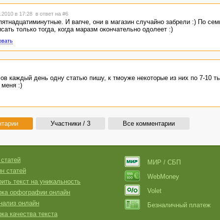
.2010 в 17:28
в ответ на #6
пятнадцатиминутные. И вапче, они в магазин случайно забрели :) По се
сать только тогда, когда маразм окончательно одолеет :)
овать
асов каждый день одну статью пишу, к тмоуже некоторые из них по 7-10 т
 меня :)
нтарии
Участники / 3
Все комментарии
 статей
МИР / СБП
н статей
WebMoney
ить текст на уникальность
Volet
рка орфографии онлайн
нализ онлайн
Безналичный платеж
ка качества текста