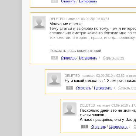
#2
Ответить
/
Цитировать
DELETED
написал 03.09.2010 в 03:31
Молчание в ветке.
Тему статьи я выбираю по тому, чем я интере
специально смотрю какие-то близкие мне по т
технологии. интернет, право, иногда перевожу
Скажу и о своих расценках:
Показать весь комментарий
За рерайт с высокой уникальность цена колебл
За копирайт цена колеблеться от 2 до 2.5 уе 
#3
Ответить
/
Цитировать
/
Скрыть ветку
За перевод расценки от 2.5 уе ну и выше, всё
Вот такая картина пока.
Статей пока не много, продал всего одну, мож
DELETED
написал 03.09.2010 в 03:52
в отве
Ну и какой смысл за 1-2 американских
#4
Ответить
/
Цитировать
/
Скрыть вет
DELETED
написал 03.09.2010 в 1
Несколько дней это не значит,
тысяч знаков.
А насёт расценок, они у Вас д
#6
Ответить
/
Цитировать
/
С