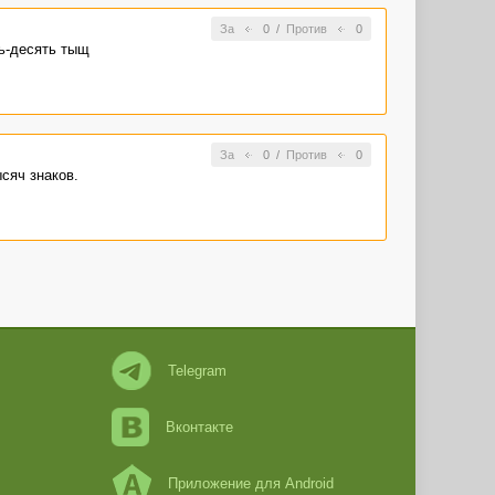
За
0
/
Против
0
мь-десять тыщ
За
0
/
Против
0
ысяч знаков.
Telegram
Вконтакте
Приложение для Android