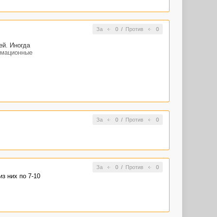
За
0
/
Против
0
ей. Иногда
ормационные
 хорошая :)
За
0
/
Против
0
За
0
/
Против
0
з них по 7-10