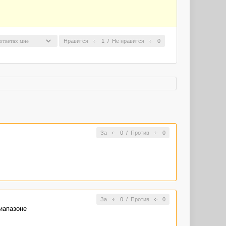
Нравится
1
/
Не нравится
0
За
0
/
Против
0
За
0
/
Против
0
диапазоне