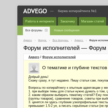
—
биржа копирайтинга №1
Работа в интернете
Заказчику
Магазин статей
Все форумы
Новые сообщения
Адвего
Форум
Все форумы
Адвего
Форум исполни
Форум исполнителей — Форум 
Адвего
/
Форум исполнителей
О тематике и глубине текстов
Добрый день!
Скажу сразу, я тут недавно. Пишу статьи сам, покупа
Вопросы по копирайтингу к опытным адвеговцам у ме
1. при выборе темы для статьи нужно думать о том, 
2. каким образом выбирать тематику статей? Ежу пон
(группы товаров), сравнение товаров, советы при выб
3. ценятся ли здесь глубокие узкопрофильные текст
превышает 1.5-2 уе, а писать серьёзные статьи (не п