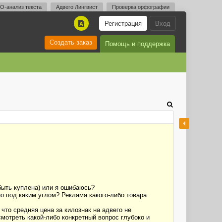
O-анализ текста
Адвего Лингвист
Проверка орфографии
Регистрация
Вход
A
Создать заказ
Помощь и поддержка
 быть куплена) или я ошибаюсь?
но под каким углом? Реклама какого-либо товара
что средняя цена за килознак на адвего не
смотреть какой-либо конкретный вопрос глубоко и