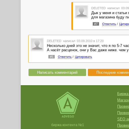
DELETED
написал 03.09
Дык у меня и статьи 
для магазина буду пи
#7
Ответить
/
Цитир
DELETED
написал 03.09.2010 в 17:20
Несколько дней это не значит, что я по 5-7 ч
А насёт расценок, они у Вас даже ниже. чем у
#5
Ответить
/
Цитировать
Написать комментарий
Последние комме
Биржа
Магази
Провер
Прове
SEO а
биржа контента №1
Провер