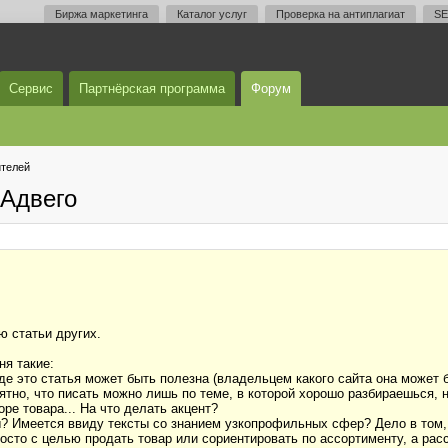
Биржа маркетинга
Каталог услуг
Проверка на антиплагиат
SE
Сервис
Партнёрская программа
Форум
телей
Адвего
ю статьи других.
ня такие:
где это статья может быть полезна (владельцем какого сайта она может
ятно, что писать можно лишь по теме, в которой хорошо разбираешься, 
оре товара... На что делать акцент?
ы? Имеется ввиду тексты со знанием узкопрофильных сфер? Дело в том, 
росто с целью продать товар или сориентировать по ассортименту, а рас