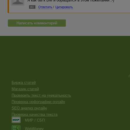
Я как бы к ВМ и обращался в этом пожелании ;-)
#4
Ответить
/
Цитировать
Написать комментарий
Биржа статей
Магазин статей
Проверить текст на уникальность
Проверка орфографии онлайн
SEO анализ онлайн
Проверка качества текста
МИР / СБП
WebMoney