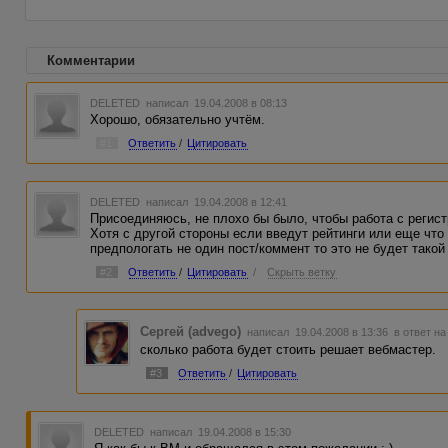
Комментарии
DELETED
написал 19.04.2008 в 08:13
Хорошо, обязательно учтём.
#1
Ответить
/
Цитировать
DELETED
написал 19.04.2008 в 12:41
Присоединяюсь, не плохо бы было, чтобы работа с регис
Хотя с другой стороны если введут рейтинги или еще что 
предпологать не один пост/коммент то это не будет такой
#2
Ответить
/
Цитировать
/
Скрыть ветку
Сергей (advego)
написал 19.04.2008 в 13:36
в ответ на
сколько работа будет стоить решает вебмастер.
#3
Ответить
/
Цитировать
DELETED
написал 19.04.2008 в 15:30