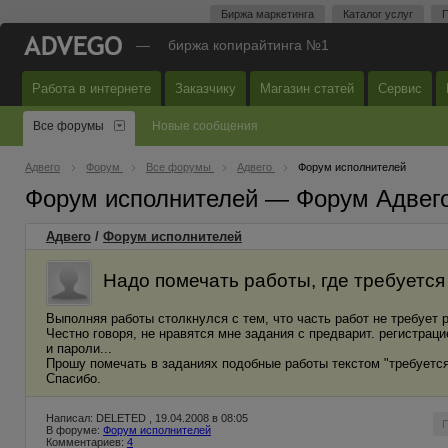
Биржа маркетинга
Каталог услуг
П
—
биржа копирайтинга №1
Работа в интернете
Заказчику
Магазин статей
Сервис
Все форумы
Новые сообщения
Адвего
Форум
Все форумы
Адвего
Форум исполнителей
Форум исполнителей — Форум Адвег
Адвего
/
Форум исполнителей
Надо помечать работы, где требуется
Выполняя работы столкнулся с тем, что часть работ не требует ре
Честно говоря, не нравятся мне задания с предварит. регистраци
и пароли...
Прошу помечать в заданиях подобные работы текстом "требуется 
Спасибо.
Написал: DELETED , 19.04.2008 в 08:05
В форуме:
Форум исполнителей
Комментариев:
4