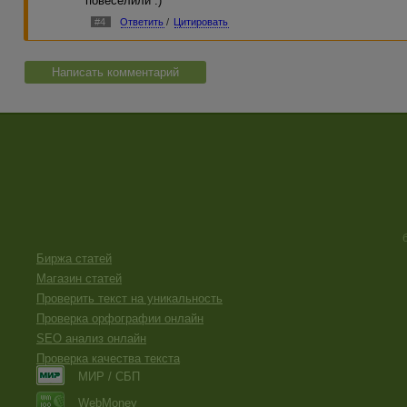
повеселили :)
#4
Ответить
/
Цитировать
Написать комментарий
Биржа статей
Магазин статей
Проверить текст на уникальность
Проверка орфографии онлайн
SEO анализ онлайн
Проверка качества текста
МИР / СБП
WebMoney