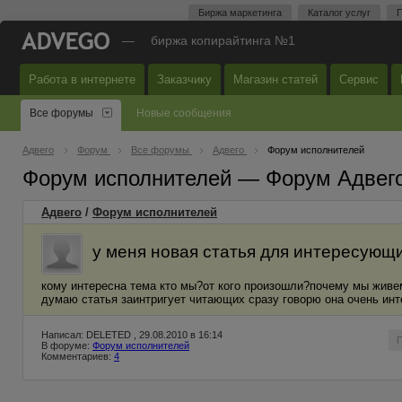
Биржа маркетинга
Каталог услуг
П
—
биржа копирайтинга №1
Работа в интернете
Заказчику
Магазин статей
Сервис
Все форумы
Новые сообщения
Адвего
Форум
Все форумы
Адвего
Форум исполнителей
Форум исполнителей — Форум Адвег
Адвего
/
Форум исполнителей
у меня новая статья для интересующ
кому интересна тема кто мы?от кого произошли?почему мы живем
думаю статья заинтригует читающих сразу говорю она очень ин
Написал: DELETED , 29.08.2010 в 16:14
В форуме:
Форум исполнителей
Комментариев:
4