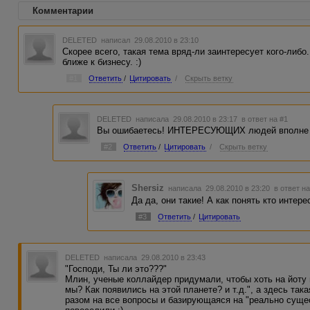
Комментарии
DELETED
написал 29.08.2010 в 23:10
Скорее всего, такая тема вряд-ли заинтересует кого-либо.
ближе к бизнесу. :)
#1
Ответить
/
Цитировать
/
Скрыть ветку
DELETED
написала 29.08.2010 в 23:17
в ответ на #1
Вы ошибаетесь! ИНТЕРЕСУЮЩИХ людей вполне м
#2
Ответить
/
Цитировать
/
Скрыть ветку
Shersiz
написала 29.08.2010 в 23:20
в ответ н
Да да, они такие! А как понять кто интере
#3
Ответить
/
Цитировать
DELETED
написала 29.08.2010 в 23:43
"Господи, Ты ли это???"
Млин, ученые коллайдер придумали, чтобы хоть на йоту 
мы? Как появились на этой планете? и т.д.", а здесь та
разом на все вопросы и базирующаяся на "реально суще