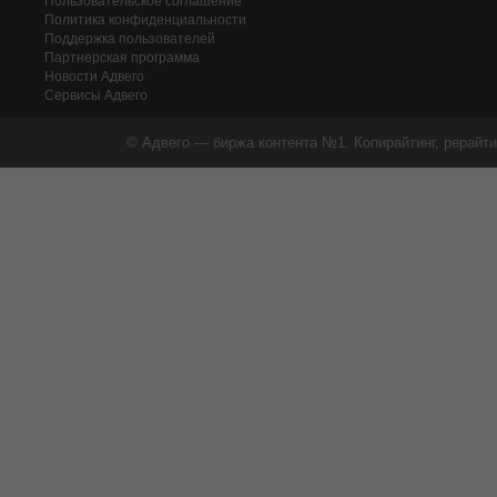
Пользовательское соглашение
Политика конфиденциальности
Поддержка пользователей
Партнерская программа
Новости Адвего
Сервисы Адвего
© Адвего — биржа контента №1. Копирайтинг, рерайти