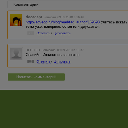
Комментарии
docadept
написал 09.09.2010 в 16:46
http://advego.ru/blog/read/faq_author/169693
Учитесь искат
тема уже, наверное, сотая или двухсотая.
#1
Ответить
/
Цитировать
DELETED
написала 09.09.2010 в 19:37
Спасибо. Извиняюсь за повтор.
#2
Ответить
/
Цитировать
Написать комментарий