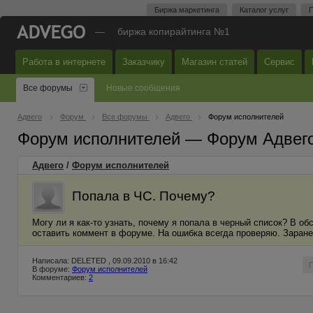
Биржа маркетинга
Каталог услуг
П
—
биржа копирайтинга №1
Работа в интернете
Заказчику
Магазин статей
Сервис
Все форумы
Новые сообщения
Адвего
Форум
Все форумы
Адвего
Форум исполнителей
Форум исполнителей — Форум Адвег
Адвего
/
Форум исполнителей
Попала в ЧС. Почему?
Могу ли я как-то узнать, почему я попала в черный список? В о
оставить коммент в форуме. На ошибка всегда проверяю. Заранее
Написала: DELETED , 09.09.2010 в 16:42
В форуме:
Форум исполнителей
Комментариев:
2