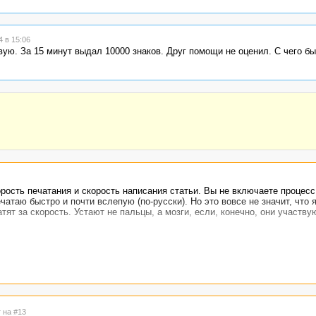
 в 15:06
вую. За 15 минут выдал 10000 знаков. Друг помощи не оценил. С чего бы
орость печатания и скорость написания статьи. Вы не включаете процесс
таю быстро и почти вслепую (по-русски). Но это вовсе не значит, что я
тят за скорость. Устают не пальцы, а мозги, если, конечно, они участву
 на #13