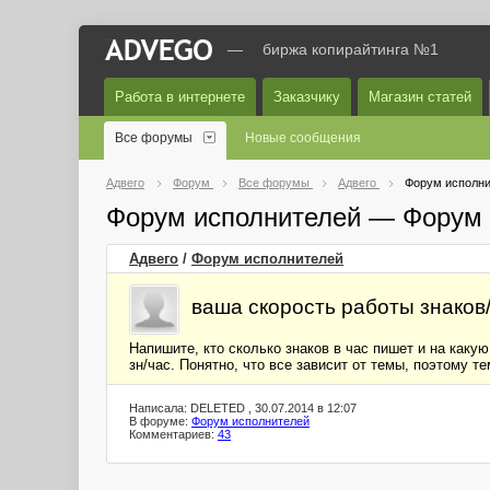
—
биржа копирайтинга №1
Работа в интернете
Заказчику
Магазин статей
Все форумы
Новые сообщения
Адвего
Форум
Все форумы
Адвего
Форум исполни
Форум исполнителей — Форум 
Адвего
/
Форум исполнителей
ваша скорость работы знаков
Напишите, кто сколько знаков в час пишет и на каку
зн/час. Понятно, что все зависит от темы, поэтому т
Написала: DELETED , 30.07.2014 в 12:07
В форуме:
Форум исполнителей
Комментариев:
43