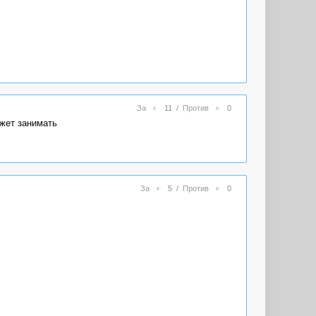
За
11
/
Против
0
ожет занимать
За
5
/
Против
0