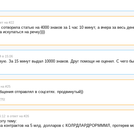
ет на #22
 сотворила статью на 4000 знаков за 1 час 10 минут, а вчера за весь ден
 искупаться на речку))))
 в 15:06
вую. За 15 минут выдал 10000 знаков. Друг помощи не оценил. С чего бы
 на #25
ообщения отправлял в соцсетях. продвинутый))
тку
16:12
в ответ на #26
эту тему:
ла контрактов на 5 млд. долларов с КОЛРДЛАРДРОРМММЛ, протерев мо