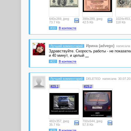
640x269, jpeg
399x289, jpeg
1024x453,
73.7 Kb
42.5 Kb
118 Kb
#33
В контексте
Ирина (advego)
Лучший комментарий
написала 
Здравствуйте. Скорость работы - не показате
и 40 минут, и целый
...
#22
В контексте
Лучший комментарий
DELETED
написала 30.07.201
#29.1
#29.2
482x357, jpeg
700x644, jpeg
35.7 Kb
57.8 Kb
#29
В контексте