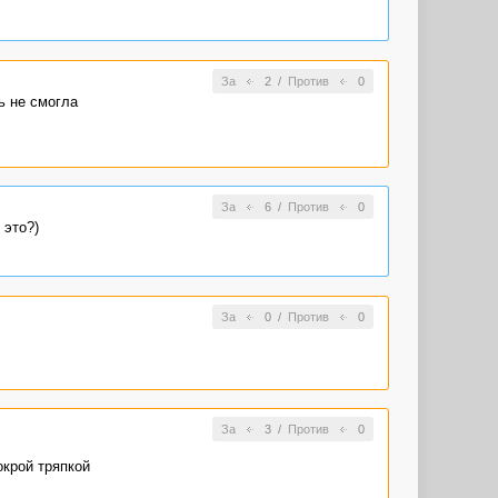
За
2
/
Против
0
ь не смогла
За
6
/
Против
0
 это?)
За
0
/
Против
0
За
3
/
Против
0
крой тряпкой