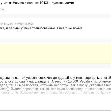
 у меня. Набиваю больше 10 КЗ – суставы ломит.
тку
014 в 17:02
в ответ на #32
тка, и пальцы у меня тренированные. Ничего не ломит.
ждения в святой уверенности, что до дедлайна у меня еще день, спокой
осталось до сдачи час двадцать. А текст на 15 800. Рерайт с источнико
сдала, тема была простая, источник неплохой. Как в попку ужаленная пи
елика)). Ждала доработки, так как это было беспрецедентное явление, 
 невозможно. Заказчик принял и слова благодарности написал, но было 
ерь перепроверяю даты с тройным усердием. Прокрастинацию как рукой 
и, уж не припомню, просидела целый день. Написала-то за час-два, но в