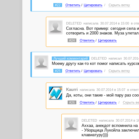
#22
Ответить
/
Цитировать
/
Скрыть ветку
DELETED
написала 30.07.2014 в 15:00
в отв
Согласна. Вот пример: сегодня села и
сотворить и 2000 знаков. Муза улетала
#24
Ответить
/
Цитировать
Лучший комментарий
DELETED
написал 30.07.2014
Моему другу как-то кот помог написать курсо
#25
Ответить
/
Цитировать
/
Скрыть ветку
Kaurri
написала 30.07.2014 в 15:07
в ответ
Да, коты, они такие - мой пару раз с
#26
Ответить
/
Цитировать
/
Скрыть ве
DELETED
написала 30.07.2014 в 
Аххаа, анекдот вспомнила на 
- Уборщица Лукойла заключи
клавиатуру))))