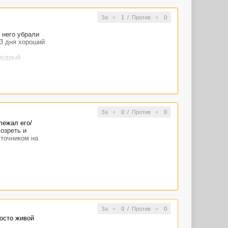
За
1
/
Против
0
у него убрали
 3 дня хороший
 мудрый
За
0
/
Против
0
лежал его/
озреть и
сточником на
ь на
у через эти
ом могу
ю. Это если
дилось,
ного две
За
0
/
Против
0
росто живой