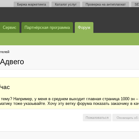
Биржа маркетинга
Каталог услуг
Проверка на антиплагиат
SE
Сервис
Партнёрская программа
Форум
телей
Адвего
/час
ю тему? Например, у меня в среднем выходит главная страница 1000 зн –
ематику тоже указывайте. Хочу эту ветку форума показать заказчику в к
Пожаловаться