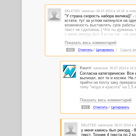
причесывала свою конфету волосок к волоску.
С перерывами на мысли о высоком, мультики и
Раз на раз не приходится. Когда от 6 тыщ в де
DELETED
написал 30.07.2014 в 14:16
в отве
"У страха скорость набора велика))" -
кстати, тут за углом наткнулся на одн
возможность выставлять срок работы 
текст не сделаешь.) Что ты думаешь 
у меня рекорд был 4 кз за час - не ре
человек:D "Сделанное наспех редко б
Показать весь комментарий
#20
Ответить
/
Цитировать
/
Скрыть ве
Kaurri
написала 30.07.2014 в 14:
Согласна категорически. Все 
вылизал, вот те и косяки. На
прийти на почту заку прекрас
тему "мода и красота" на 1,5 к
Две недели, думаю, перебор. 
Показать весь комментарий
написание, день на наведение
самые две недели. У меня мы
#21
Ответить
/
Цитировать
переделать, добавить, подстр
трактат с множеством объемны
говорить с уверенностью не м
недели. Оговорюсь: для меня
DELETED
написала 30.07.2014 в 
у меня кажись был рекорд - 8
текст. Точнее 4 текста по 2 кз