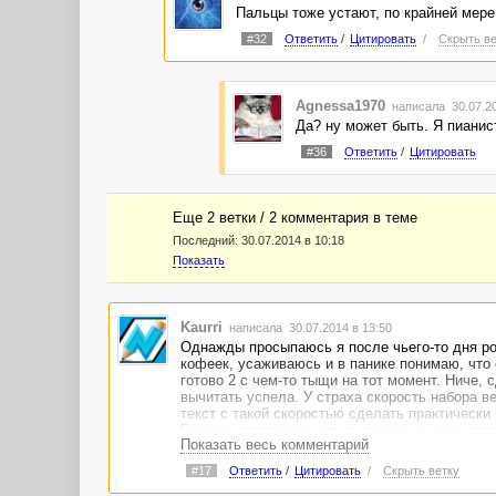
Пальцы тоже устают, по крайней мере
#32
Ответить
/
Цитировать
/
Скрыть ве
Agnessa1970
написала 30.07.2
Да? ну может быть. Я пианис
#36
Ответить
/
Цитировать
Еще 2 ветки / 2 комментария в темe
Последний:
30.07.2014 в 10:18
Показать
Kaurri
написала 30.07.2014 в 13:50
Однажды просыпаюсь я после чьего-то дня ро
кофеек, усаживаюсь и в панике понимаю, что 
готово 2 с чем-то тыщи на тот момент. Ниче, 
вычитать успела. У страха скорость набора в
текст с такой скоростью сделать практически
Больше повторения опыта такого не хочу, теп
Показать весь комментарий
верите?))
#17
Ответить
/
Цитировать
/
Скрыть ветку
А когда-то над текстом на главную в 2-3 тыщ