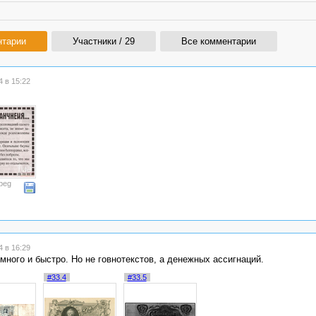
нтарии
Участники / 29
Все комментарии
 в 15:22
peg
 в 16:29
много и быстро. Но не говнотекстов, а денежных ассигнаций.
#33.4
#33.5