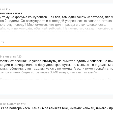
 Да, странное сравнение, ниче не поделаешь, так у меня моск устроен.
 бутерброд - после взгляд свежий на текст.
нь голова кругом, а когда и 10-15 пишешь как на духу.
т на #17
 золотые слова
у тему на форуме конкурентов. Так вот, там один заказчик сетовал, что 
на 2 недели. Он возмущался и с твердой уверенностью заявлял, что за
по этому поводу? Мне кажется, что доля правды в этих словах есть.
райт, но и не копирайт, обычный веб-райт. Не помню кто сказал, какой-то
ывает хорошим". В спешке практически всегда накосячишь.
тку
29
в ответ на #20
косяки от спешки: не успел вникнуть, не вычитал вдоль и поперек, не вы
 лендинги принципиально беру двое-трое суток, не меньше - они должны с
ными лебедями, утят туда выпускать не можна. А если нужен рерайт с и
зн, он у меня будет готов через 30-40 минут, что там писать?))
Подбор и структуризация инфы, ну, пусть день-два займет. От силы. Ден
 лоска постфактум. Разве что дать отлежаться тексту и вернуться к нем
сль настраивается на определенную задачу, и я делаю текст сразу. Пот
ичь, но две недели писать, бросай в меня калоши и шлепанцы, я не уме
х подтем и все такое - наверное, но мне с таким сталкиваться не прихо
огу.) Писала как-то часть курсовой по литературе, но писала два дня. М
 много.
18:10
в ответ на #20
 кз за полтора часа. Тема была близкая мне, никаких ключей, ничего - п
.