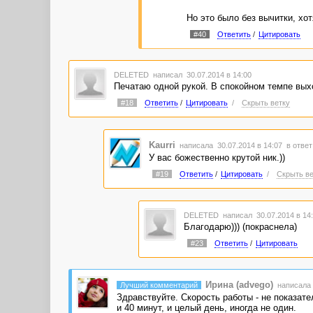
Но это было без вычитки, хот
#40
Ответить
/
Цитировать
DELETED
написал 30.07.2014 в 14:00
Печатаю одной рукой. В спокойном темпе выхо
#18
Ответить
/
Цитировать
/
Скрыть ветку
Kaurri
написала 30.07.2014 в 14:07
в ответ
У вас божественно крутой ник.))
#19
Ответить
/
Цитировать
/
Скрыть ве
DELETED
написал 30.07.2014 в 1
Благодарю))) (покраснела)
#23
Ответить
/
Цитировать
Ирина (advego)
Лучший комментарий
написала 
Здравствуйте. Скорость работы - не показате
и 40 минут, и целый день, иногда не один.