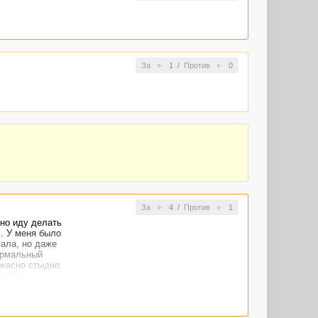
За
1
/
Против
0
За
4
/
Против
1
но иду делать
м. У меня было
сала, но даже
нормальный
ужасно стыдно.
сняло,
ылизывала и