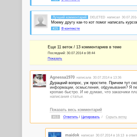
Лучший комментарий
DELETED
написал 30.07.2014
Моему другу как-то кот помог написать курсо
#25
В контексте
Еще 11 веток / 13 комментариев в темe
Последний:
30.07.2014 в 08:44
Показать
Agnessa1970
написала 30.07.2014 в 13:36
Дурацкий вопрос, уж простите. Причем тут ск
информации, осмысления, обдумывания? Я печа
кропаю быстро. И не думаю, что заказчики пла
написания статьи.
Показать весь комментарий
#13
Ответить
/
Цитировать
/
Скрыть ветку
maidok
написал 30.07.2014 в 16:13
в ответ