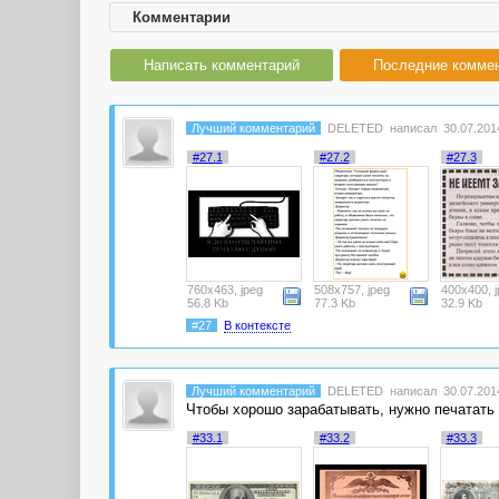
Комментарии
Написать комментарий
Последние комме
Лучший комментарий
DELETED
написал 30.07.2014
#27.1
#27.2
#27.3
760x463, jpeg
508x757, jpeg
400x400, j
56.8 Kb
77.3 Kb
32.9 Kb
#27
В контексте
Лучший комментарий
DELETED
написал 30.07.2014
Чтобы хорошо зарабатывать, нужно печатать 
#33.1
#33.2
#33.3