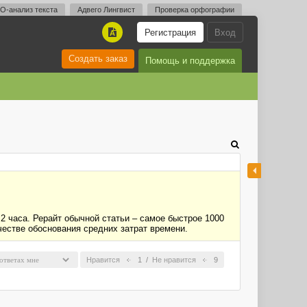
O-анализ текста
Адвего Лингвист
Проверка орфографии
Регистрация
Вход
A
Создать заказ
Помощь и поддержка
 2 часа. Рерайт обычной статьи – самое быстрое 1000
ачестве обоснования средних затрат времени.
Нравится
1
/
Не нравится
9