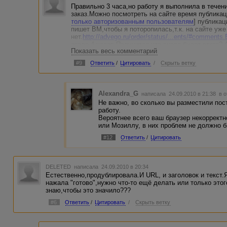
Правильно 3 часа,но работу я выполнила в течени
заказ.Можно посмотреть на сайте время публикаци
только авторизованным пользователям
] публикац
пишет ВМ,чтобы я поторопилась,т.к. на сайте уже 
нет.
http://advego.ru/order/status/...ents/#comments
около 4 часов.Получится,что снова будет отказ? 
Показать весь комментарий
В карточке работы после заполнения всех окошек,
ещё одного заказа - то там на сайте не указывае
#9
Ответить
/
Цитировать
/
Скрыть ветку
ничего не удалял,а пост есть,в извещении - от за
выполнила в течение первого часа.
Браузер - Опера девятка.
Помогите советом,пожалуйста.
Alexandra_G
написала 24.09.2010 в 21:38
в о
Не важно, во сколько вы разместили пос
работу.
Вероятнее всего ваш браузер некорректн
или Мозиллу, в них проблем не должно б
#12
Ответить
/
Цитировать
DELETED
написала 24.09.2010 в 20:34
Естественно,продублировала.И URL, и заголовок и текст.
нажала "готово",нужно что-то ещё делать или только это
знаю,чтобы это значило???
#6
Ответить
/
Цитировать
/
Скрыть ветку