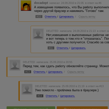
docadept
написал 24.09.2010 в 21:05
в ответ на #6
А извещение появилось, что Вы работу выполнили
через другой браузер и нажимать "Готово" там.
#10
Ответить
/
Цитировать
/
Скрыть ветку
DELETED
написала 24.09.2010 в 21:13
в ответ н
Нет,извешения о выполненных работах не
и вот теперь о том,что я "отказалась". 
хоть с другими получится. Спасибо за сов
#11
Ответить
/
Цитировать
DELETED
написала 25.09.2010 в 20:55
Перед тем, как сдать работу обновляйте страницу. Может
#13
Ответить
/
Цитировать
/
Скрыть ветку
DELETED
написала 25.09.2010 в 21:19
в ответ на #13
Уже помогло - проблема была в браузере.)
#14
Ответить
/
Цитировать