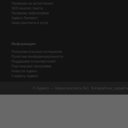
Проверка на антиплагиат
SEO-анализ текста
Проверка орфографии
Адвего
Лингвист
Заказ контента и услуг
Информация
Пользовательское соглашение
Политика конфиденциальности
Поддержка пользователей
Партнерская программа
Новости Адвего
Сервисы Адвего
© Адвего — биржа контента №1. Копирайтинг, рерайти