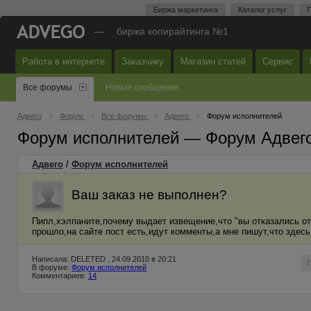
Биржа маркетинга
Каталог услуг
П
—
биржа копирайтинга №1
Работа в интернете
Заказчику
Магазин статей
Сервис
Все форумы
Новые сообщения
Адвего
Форум
Все форумы
Адвего
Форум исполнителей
Форум исполнителей — Форум Адвег
Адвего
/
Форум исполнителей
Ваш заказ не выполнен?
Пипл,хэлпаните,почему выдает извещение,что "вы отказались от
прошло,на сайте пост есть,идут комменты,а мне пишут,что здесь
Написала: DELETED , 24.09.2010 в 20:21
В форуме:
Форум исполнителей
Комментариев:
14