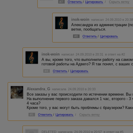
#7
Ответить
/
Цитировать
/
Скрыть ветку
inok-woin
написал 24.09.2010 в 20:
Александра из администрации (по
ветке, пообщаться.
#8
Ответить
/
Цитировать
inok-woin
написал 24.09.2010 в 20:31
в ответ на #2
А вы, кроме того, что выполнили работу на самом
готовой работы на Адвего? Я так понял, с ваших с
#4
Ответить
/
Цитировать
Alexandra_G
написала 24.09.2010 в 20:33
Все заказы у вас происходили по истечении времени. Вы 
На выполнение первого заказа давался 1 час, второго - 3 
4 часа?
Кроме того, у вас могут быть проблемы с браузером? Как
#5
Ответить
/
Цитировать
/
Скрыть ветку
DELETED
написала 24.09.2010 в 20:57
в ответ на #5