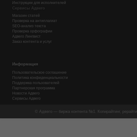
Инструкции для исполнителей
Сервисы Адвего
Магазин статей
Проверка на антиплагиат
SEO-анализ текста
Проверка орфографии
Адвего
Лингвист
Заказ контента и услуг
Информация
Пользовательское соглашение
Политика конфиденциальности
Поддержка пользователей
Партнерская программа
Новости Адвего
Сервисы Адвего
© Адвего — биржа контента №1. Копирайтинг, рерайти