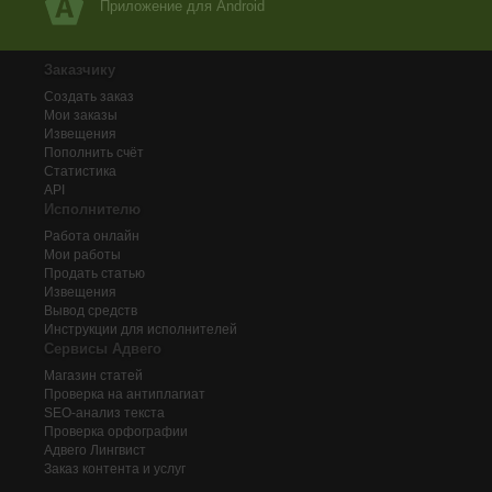
Приложение для Android
Заказчику
Создать заказ
Мои заказы
Извещения
Пополнить счёт
Статистика
API
Исполнителю
Работа онлайн
Мои работы
Продать статью
Извещения
Вывод средств
Инструкции для исполнителей
Сервисы Адвего
Магазин статей
Проверка на антиплагиат
SEO-анализ текста
Проверка орфографии
Адвего
Лингвист
Заказ контента и услуг