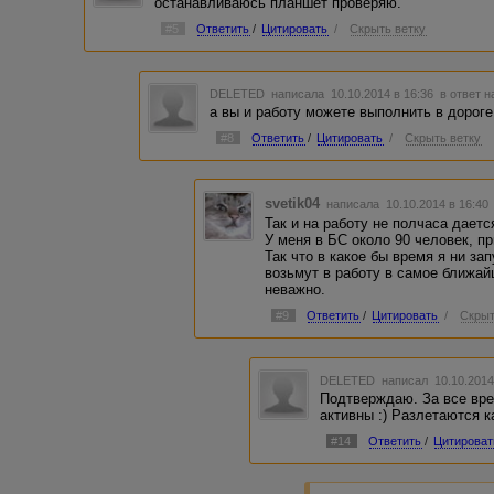
останавливаюсь планшет проверяю.
#5
Ответить
/
Цитировать
/
Скрыть ветку
DELETED
написала 10.10.2014 в 16:36
в ответ н
а вы и работу можете выполнить в дорог
#8
Ответить
/
Цитировать
/
Скрыть ветку
svetik04
написала 10.10.2014 в 16:4
Так и на работу не полчаса даетс
У меня в БС около 90 человек, пр
Так что в какое бы время я ни зап
возьмут в работу в самое ближай
неважно.
#9
Ответить
/
Цитировать
/
Скрыт
DELETED
написал 10.10.2014
Подтверждаю. За все вре
активны :) Разлетаются к
#14
Ответить
/
Цитироват