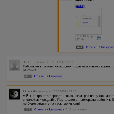
#24.1
481x225, bmp
317 Kb
#24
Ответить
/
Цитирова
DELETED
написал 10.10.2014 в 17:17
Работайте в разных категориях, с разным типом заказов.
рейтинга.
#16
Ответить
/
Цитировать
EParaski
написала 10.10.2014 в 17:42
А Вы не храните верность заказчикам, раз вас у них мног
с жалобами создайте Портфолио с примерами работ и к В
не будет хватать на тусклые мысли!
#18
Ответить
/
Цитировать
/
Скрыть ветку