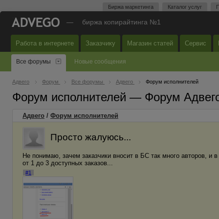
Биржа маркетинга
Каталог услуг
П
—
биржа копирайтинга №1
Работа в интернете
Заказчику
Магазин статей
Сервис
Все форумы
Новые сообщения
Адвего
Форум
Все форумы
Адвего
Форум исполнителей
Форум исполнителей — Форум Адвег
Адвего
/
Форум исполнителей
Просто жалуюсь...
Не понимаю, зачем заказчики вносит в БС так много авторов, и в
от 1 до 3 доступных заказов...
#1