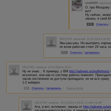
svetik04
написала
О, про Молдову 
вот!
Ну сейчас, може
заказы, я свой Б
#20
Ответить
/
DELETED
написала 10.10.2014 в 16:4
Увы-увы-увы. Но выловить хороши
по всем работам стоит 24 часа, к
#11
Ответить
/
Цитировать
DELETED
написал 10.10.2014 в 16:23
Ну не знаю... К примеру, у ВМ
http://advego.ru/profile/texts
исключил, или как-то систему работы поменял. Приходило 
часов постепенно из доступа пропадали, но не все сразу.
1-2 забирал.
#6
Ответить
/
Цитировать
/
Скрыть ветку
DELETED
написал 10.10.2014 в 16:25
в ответ на #6
Ага, а вот, вспомнил, заказы от
http://advego.ru/pr
расхватываются быстро, в течение получаса мак