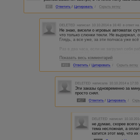
#7
Ответить
/
Цитировать
/
Скрыть ветку
DELETED
написал 10.10.2014 в 16:40
в ответ на
Не знаю, висели о игровых автоматах сут
что только слюнки текли. Не выдержал, о
Глядь, а все уже, за эти полчаса уже всё
Раз в два часа, если не загрузил себя ра
проверяю 10-15 минут даже во время вып
Показать весь комментарий
А вообще, что это я тут за глупостью з
#10
Ответить
/
Цитировать
/
Скрыть ветку
возьмёт ТС, тем больше выбор будет у ме
DELETED
написала 10.10.2014 в 17:3
Эти заказы одновременно за мину
просто снял.
#17
Ответить
/
Цитировать
/
Скры
DELETED
написал 10.10.201
не думаю, скорее всего 
тема несложная, а оплат
катится этот мир, что их