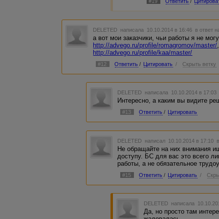
#19
Ответить
/
Цитирова
DELETED
написала 10.10.2014 в 16:46
в ответ н
а вот мои заказчики, чьи работы я не мог
http://advego.ru/profile/romagromov/master/
http://advego.ru/profile/kaa/master/
#12
Ответить
/
Цитировать
/
Скрыть ветку
DELETED
написала 10.10.2014 в 17:0
Интересно, а каким вы видите реш
#13
Ответить
/
Цитировать
DELETED
написал 10.10.2014 в 17:10
Не обращайте на них внимания и
доступу. БС для вас это всего л
работы, а не обязательное трудо
#15
Ответить
/
Цитировать
/
Скры
DELETED
написала 10.10.20
Да, но просто там интере
жаловалась...