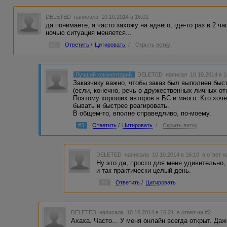
DELETED
написала 10.10.2014 в 16:01
да понимаете, я часто захожу на адвего, где-то раз в 2 ч
ночью ситуация меняется...
#2
Ответить
/
Цитировать
/
Скрыть ветку
Лучший комментарий
DELETED
написал 10.10.2014 в 
Заказчику важно, чтобы заказ был выполнен быст
(если, конечно, речь о дружественных личных от
Поэтому хороших авторов в БС и много. Кто хоч
бывать и быстрее реагировать.
В общем-то, вполне справедливо, по-моему.
#3
Ответить
/
Цитировать
/
Скрыть ветку
DELETED
написала 10.10.2014 в 16:10
в ответ н
Ну это да, просто для меня удивительно, 
и так практически целый день.
#4
Ответить
/
Цитировать
DELETED
написала 10.10.2014 в 16:21
в ответ на #2
Ахаха. Часто... У меня онлайн всегда открыт. Даж