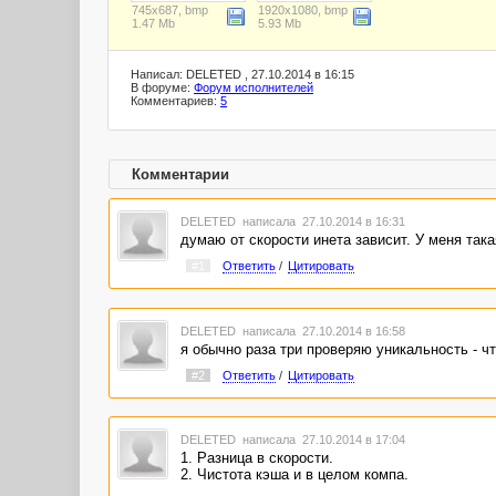
745x687, bmp
1920x1080, bmp
1.47 Mb
5.93 Mb
Написал: DELETED , 27.10.2014 в 16:15
В форуме:
Форум исполнителей
Комментариев:
5
Комментарии
DELETED
написала 27.10.2014 в 16:31
думаю от скорости инета зависит. У меня така
#1
Ответить
/
Цитировать
DELETED
написала 27.10.2014 в 16:58
я обычно раза три проверяю уникальность - чт
#2
Ответить
/
Цитировать
DELETED
написала 27.10.2014 в 17:04
1. Разница в скорости.
2. Чистота кэша и в целом компа.