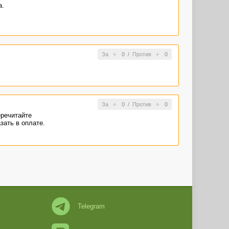
а.
За
0
/
Против
0
За
0
/
Против
0
еречитайте
зать в оплате.
Telegram