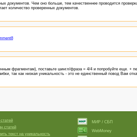
ых документов. Чем оно больше, тем качественнее проводится проверк
тает количество проверенных документов.
omment8
нным фрагментам), поставьте шингл/фраза = 4/4 и попробуйте еще. + п
ибки, так как низкая уникальность - это не единственный повод Вам отка
 статей
МИР / СБП
н статей
WebMoney
ить текст на уникальность