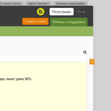
O-анализ текста
Адвего Лингвист
Проверка орфографии
Регистрация
Вход
A
Создать заказ
Помощь и поддержка
перь пишет даже 94%.