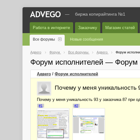
—
биржа копирайтинга №1
Работа в интернете
Заказчику
Магазин статей
Все форумы
Новые сообщения
Адвего
Форум
Все форумы
Адвего
Форум исполни
Форум исполнителей — Форум 
Адвего
/
Форум исполнителей
Почему у меня уникальность 9
Почему у меня уникальность 93 у заказчика 87 при о
#1
#2