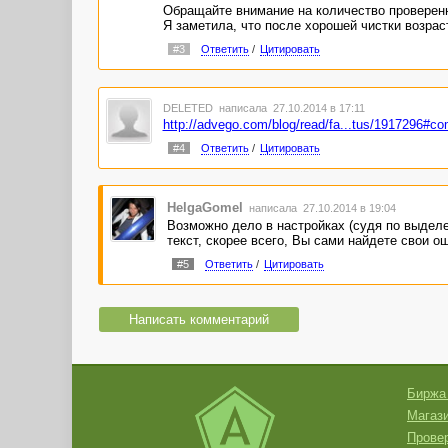
Обращайте внимание на количество проверенн
Я заметила, что после хорошей чистки возрас
#3
Ответить
/
Цитировать
DELETED
написала 27.10.2014 в 17:11
http://advego.com/blog/read/fa...tus/1917296#c
#4
Ответить
/
Цитировать
HelgaGomel
написала 27.10.2014 в 19:04
Возможно дело в настройках (судя по выделе
текст, скорее всего, Вы сами найдете свои ош
#5
Ответить
/
Цитировать
Написать комментарий
Биржа
Магази
Провер