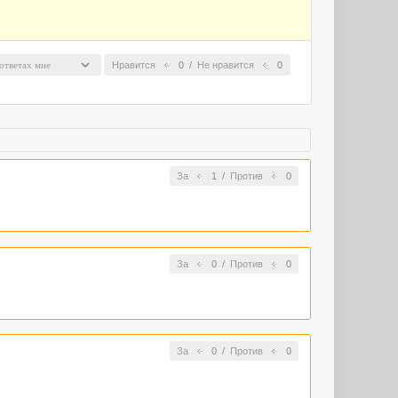
Нравится
0
/
Не нравится
0
За
1
/
Против
0
За
0
/
Против
0
За
0
/
Против
0