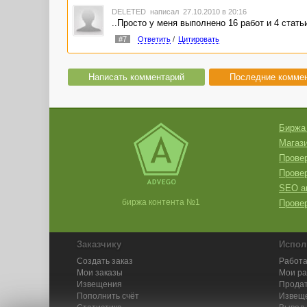
DELETED
написал 27.10.2010 в 20:16
..Просто у меня выполнено 16 работ и 4 стат
#7
Ответить
/
Цитировать
Написать комментарий
Последние комме
Биржа
Магази
Провер
Прове
SEO а
биржа контента №1
Провер
Заказчику
Испол
Создать заказ
Работа
Мои заказы
Мои р
Извещения
Продат
Пополнить счёт
Извещ