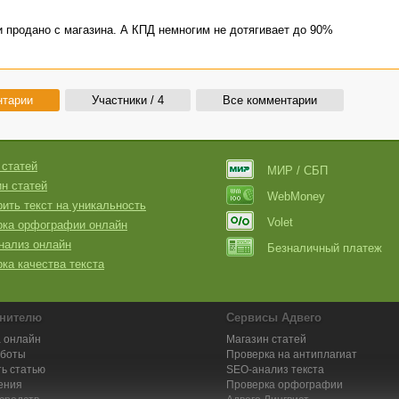
ьи продано с магазина. А КПД немногим не дотягивает до 90%
нтарии
Участники / 4
Все комментарии
 статей
МИР / СБП
н статей
WebMoney
ить текст на уникальность
Volet
рка орфографии онлайн
нализ онлайн
Безналичный платеж
ка качества текста
нителю
Сервисы Адвего
 онлайн
Магазин статей
аботы
Проверка на антиплагиат
ь статью
SEO-анализ текста
ения
Проверка орфографии