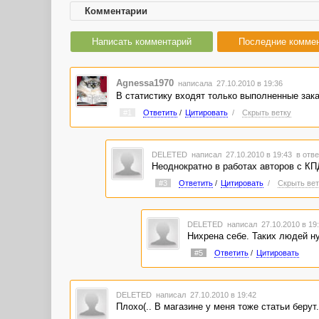
Комментарии
Написать комментарий
Последние комме
Agnessa1970
написала 27.10.2010 в 19:36
В статистику входят только выполненные зака
#1
Ответить
/
Цитировать
/
Скрыть ветку
DELETED
написал 27.10.2010 в 19:43
в отве
Неоднократно в работах авторов с КП
#3
Ответить
/
Цитировать
/
Скрыть вет
DELETED
написал 27.10.2010 в 1
Нихрена себе. Таких людей ну
#5
Ответить
/
Цитировать
DELETED
написал 27.10.2010 в 19:42
Плохо(.. В магазине у меня тоже статьи берут.