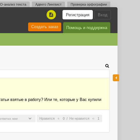
O-анализ текста
Адвего Лингвист
Проверка орфографии
Регистрация
Вход
A
Создать заказ
Помощь и поддержка
тьи взятые в работу? Или те, которые у Вас купили
Нравится
0
/
Не нравится
1