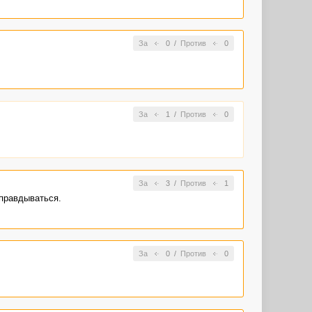
За
0
/
Против
0
За
1
/
Против
0
За
3
/
Против
1
оправдываться.
За
0
/
Против
0