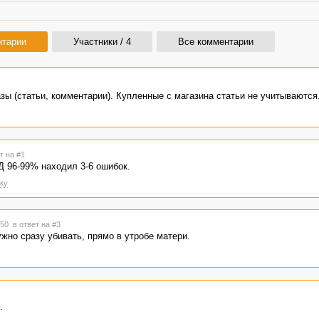
нтарии
Участники / 4
Все комментарии
зы (статьи, комментарии). Купленные с магазина статьи не учитываются
т на #1
Д 96-99% находил 3-6 ошибок.
ку
9:50
в ответ на #3
жно сразу убивать, прямо в утробе матери.
.