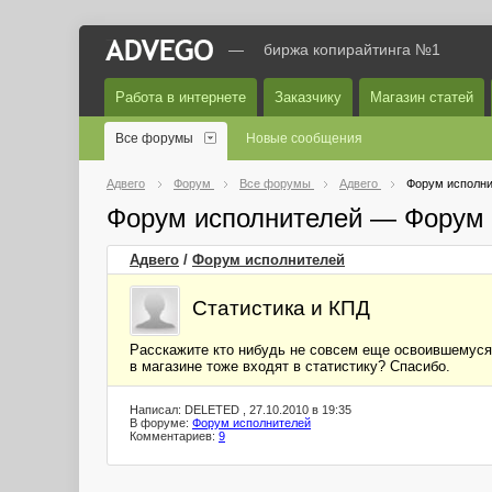
—
биржа копирайтинга №1
Работа в интернете
Заказчику
Магазин статей
Все форумы
Новые сообщения
Адвего
Форум
Все форумы
Адвего
Форум исполни
Форум исполнителей — Форум 
Адвего
/
Форум исполнителей
Статистика и КПД
Расскажите кто нибудь не совсем еще освоившемуся 
в магазине тоже входят в статистику? Спасибо.
Написал: DELETED , 27.10.2010 в 19:35
В форуме:
Форум исполнителей
Комментариев:
9