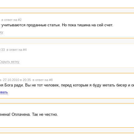
6
в ответ на #2
т учитываются проданные статьи. Но пока тишина на сей счет.
ку
0:33
в ответ на #4
Скрыть ветку
 27.10.2010 в 20:35
в ответ на #8
ня Бога ради. Вы не тот человек, перед которым я буду метать бисер и 
овать
лнена! Оплачена. Так не честно.