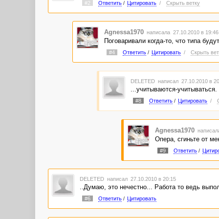
#2
Ответить
/
Цитировать
/
Скрыть ветку
Agnessa1970
написала 27.10.2010 в 19:4
Поговаривали когда-то, что типа буду
#4
Ответить
/
Цитировать
/
Скрыть вет
DELETED
написал 27.10.2010 в 2
...учитываются-учитываться.
#8
Ответить
/
Цитировать
/
Agnessa1970
написала
Опера, сгиньте от ме
#9
Ответить
/
Цитир
DELETED
написал 27.10.2010 в 20:15
..Думаю, это нечестно... Работа то ведь выпо
#6
Ответить
/
Цитировать