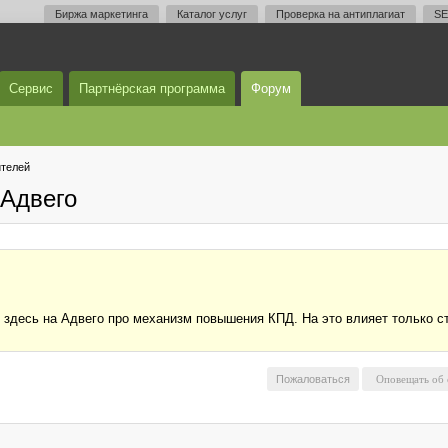
Биржа маркетинга
Каталог услуг
Проверка на антиплагиат
SE
Сервис
Партнёрская программа
Форум
телей
Адвего
здесь на Адвего про механизм повышения КПД. На это влияет только ста
Пожаловаться