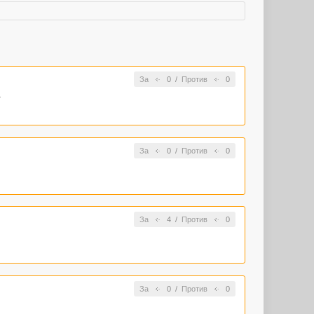
За
0
/
Против
0
.
За
0
/
Против
0
За
4
/
Против
0
За
0
/
Против
0