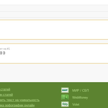
ет на #1
))) ))
 статей
МИР / СБП
н статей
WebMoney
ить текст на уникальность
Volet
рка орфографии онлайн