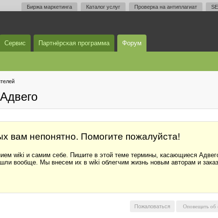
Биржа маркетинга
Каталог услуг
Проверка на антиплагиат
SE
Сервис
Партнёрская программа
Форум
телей
Адвего
х вам непонятно. Помогите пожалуйста!
ем wiki и самим себе. Пишите в этой теме термины, касающиеся Адвего
шли вообще. Мы внесем их в wiki облегчим жизнь новым авторам и заказ
Пожаловаться