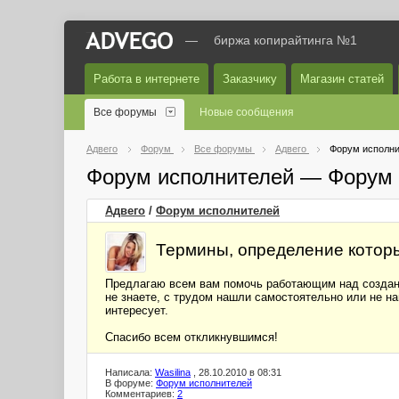
—
биржа копирайтинга №1
Работа в интернете
Заказчику
Магазин статей
Все форумы
Новые сообщения
Адвего
Форум
Все форумы
Адвего
Форум исполни
Форум исполнителей — Форум 
Адвего
/
Форум исполнителей
Термины, определение которы
Предлагаю всем вам помочь работающим над создани
не знаете, с трудом нашли самостоятельно или не на
интересует.
Спасибо всем откликнувшимся!
Написала:
Wasilina
, 28.10.2010 в 08:31
В форуме:
Форум исполнителей
Комментариев:
2