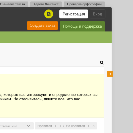
O-анализ текста
Адвего Лингвист
Проверка орфографии
Регистрация
Вход
A
Создать заказ
Помощь и поддержка
, которые вас интересуют и определение которых вы
чикам. Не стесняйтесь, пишите все, что вас
Нравится
1
/
Не нравится
3