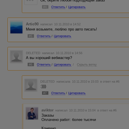
Ок, берите любой подходящий заказ
#4
Ответить
/
Цитировать
Artio90
написал 10.11.2010 в 14:52
Меня возьмите, люблю про авто писать!
#5
Ответить
/
Цитировать
DELETED
написал 10.11.2010 в 14:56
А вы хороший вебмастер?
#6
Ответить
/
Цитировать
/
Скрыть ветку
DELETED
написала 10.11.2010 в 15:03
в ответ на #6
:))))
#7
Ответить
/
Цитировать
aviktor
написал 10.11.2010 в 15:04
в ответ на #6
Заказы
Оплачено работ: более тысячи
Конечно