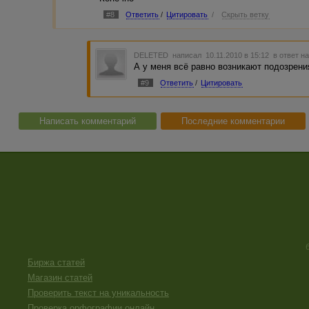
#8
Ответить
/
Цитировать
/
Скрыть ветку
DELETED
написал 10.11.2010 в 15:12
в ответ н
А у меня всё равно возникают подозрени
#9
Ответить
/
Цитировать
Написать комментарий
Последние комментарии
Биржа статей
Магазин статей
Проверить текст на уникальность
Проверка орфографии онлайн