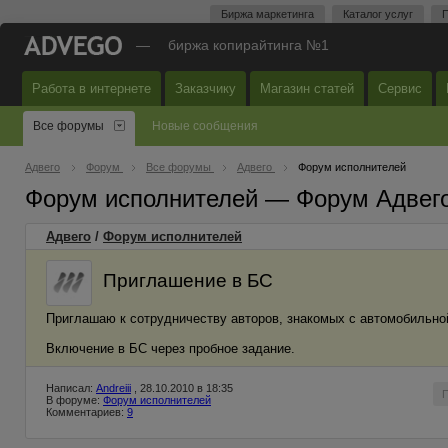
Биржа маркетинга
Каталог услуг
П
—
биржа копирайтинга №1
Работа в интернете
Заказчику
Магазин статей
Сервис
Все форумы
Новые сообщения
Адвего
Форум
Все форумы
Адвего
Форум исполнителей
Форум исполнителей — Форум Адвег
Адвего
/
Форум исполнителей
Приглашение в БС
Приглашаю к сотрудничеству авторов, знакомых с автомобильно
Включение в БС через пробное задание.
Написал:
Andreiii
, 28.10.2010 в 18:35
В форуме:
Форум исполнителей
Комментариев:
9