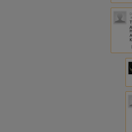
Т
д
Н
А
К