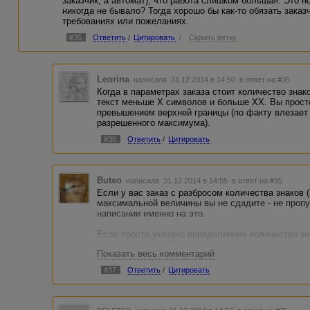
заказчик, а автомат), что работа слишком большая. Это н
никогда не бывало? Тогда хорошо бы как-то обязать заказ
требованиях или пожеланиях.
#35
Ответить
/
Цитировать
/
Скрыть ветку
Leorina
написала 31.12.2014 в 14:50
в ответ на #35
Когда в параметрах заказа стоит количество знак
текст меньше Х символов и больше ХХ. Вы просто
превышением верхней границы (по факту влезает
разрешенного максимума).
#36
Ответить
/
Цитировать
Buteo
написала 31.12.2014 в 14:55
в ответ на #35
Если у вас заказ с разбросом количества знаков (
максимальной величины вы не сдадите - не пропу
написании именно на это.
Если просто указано определенное количество зн
сколько угодно. Однако, в большинстве случаев, 
Показать весь комментарий
Сама допускаю превышения в пределах сотни знак
#37
Ответить
/
Цитировать
50. За 2,5 года нареканий за это ни разу не было.