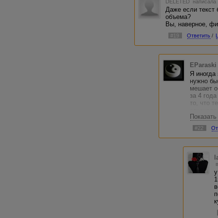
DELETED
написала 
Даже если текст 
объема?
Вы, наверное, фи
#19
Ответить
/
EParaski
Я иногда
нужно бы
мешает о
за 4 год
то, что т
слышала.
Показать
два раза
договоре
#22
От
конкретн
небольшо
допускае
l
у
1
в
п
к