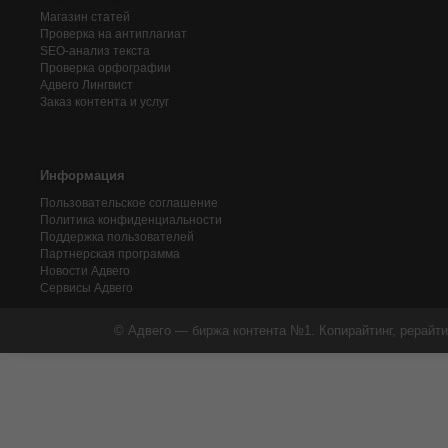
Магазин статей
Проверка на антиплагиат
SEO-анализ текста
Проверка орфографии
Адвего
Лингвист
Заказ контента и услуг
Информация
Пользовательское соглашение
Политика конфиденциальности
Поддержка пользователей
Партнерская программа
Новости Адвего
Сервисы Адвего
© Адвего — биржа контента №1. Копирайтинг, рерайти