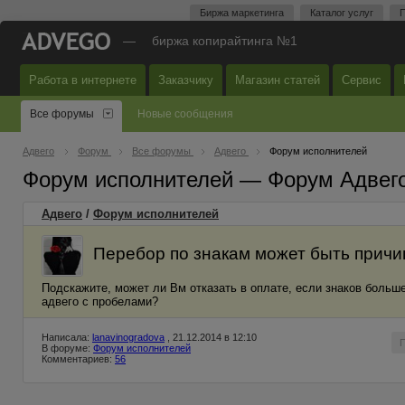
Биржа маркетинга
Каталог услуг
П
—
биржа копирайтинга №1
Работа в интернете
Заказчику
Магазин статей
Сервис
Все форумы
Новые сообщения
Адвего
Форум
Все форумы
Адвего
Форум исполнителей
Форум исполнителей — Форум Адвег
Адвего
/
Форум исполнителей
Перебор по знакам может быть причи
Подскажите, может ли Вм отказать в оплате, если знаков больше
адвего с пробелами?
Написала:
lanavinogradova
, 21.12.2014 в 12:10
В форуме:
Форум исполнителей
Комментариев:
56