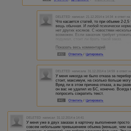
DELETED
написал 21.12.2014 в 14:34
в ответ на
Что касается статей, то при объеме 2-2,5
вещь обычная. И любой психически норма
нет других косяков. С новостями несколь
возможен. Если заказчик требует уложит
подумал, стоит ли брать такой заказ.
Существенное превышение по знакам, во
Показать весь комментарий
Заказчику придется переделывать текст и
исполнение. Представьте, что Вам требуе
#32
Ответить
/
Цитировать
ограничено, а Вам, вместо нужных 2 тыся
лезет, рушится верста, надо дорабатыват
месте заказчика?
DELETED
написала 31.12.2014 в 14:59
в ответ н
У меня никогда не было отказа за перебор.
стоит, максимум, на сколько больше могу 
Вряд ли в этом причина отказа, а вы раз
он вас не удалил из БС, конечно. Всегда
попросить сократить текст.
#41
Ответить
/
Цитировать
DELETED
написал 31.12.2014 в 14:41
У меня уже в двух заказах в карточку выполнения просто
совсем небольшим превышением объема (меньше, чем на 