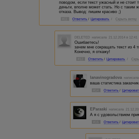
поводом, если текст ужасный и не стоит 
деньги, вполне может стать. Но с таким
отказа. Вывод: пишем красиво ;)
#11
Ответить
/
Цитировать
/
Скрыть ветку
DELETED
написала 21.12.2014 в 12:4
Ошибаетесь!
зачем мне сокращать текст из 4 т
Конечно, я откажу!
#12
Ответить
/
Цитировать
/
Скры
lanavinogradova
написала
ваша статистика заказчика
#14
Ответить
/
Цитироват
EParaski
написала 21.12.20
А я с удовольствием прим
#16
Ответить
/
Цитироват