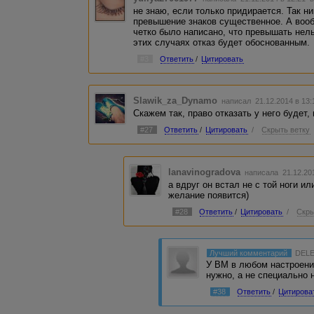
не знаю, если только придирается. Так н
превышение знаков существенное. А вообщ
четко было написано, что превышать нель
этих случаях отказ будет обоснованным.
#3
Ответить
/
Цитировать
Slawik_za_Dynamo
написал 21.12.2014 в 13
Скажем так, право отказать у него будет,
#27
Ответить
/
Цитировать
/
Скрыть ветку
lanavinogradova
написала 21.12.20
а вдруг он встал не с той ноги и
желание появится)
#28
Ответить
/
Цитировать
/
Скры
Лучший комментарий
DEL
У ВМ в любом настроении
нужно, а не специально 
#38
Ответить
/
Цитирова