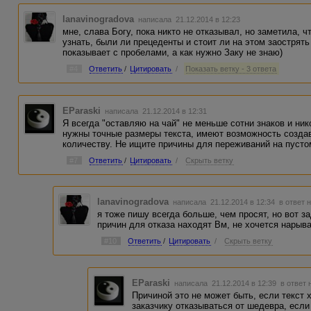
lanavinogradova
написала 21.12.2014 в 12:23
мне, слава Богу, пока никто не отказывал, но заметила, ч
узнать, были ли прецеденты и стоит ли на этом заострят
показывает с пробелами, а как нужно Заку не знаю)
#4
Ответить
/
Цитировать
/
Показать ветку - 3 ответа
EParaski
написала 21.12.2014 в 12:31
Я всегда "оставляю на чай" не меньше сотни знаков и ник
нужны точные размеры текста, имеют возможность создав
количеству. Не ищите причины для переживаний на пустом
#7
Ответить
/
Цитировать
/
Скрыть ветку
lanavinogradova
написала 21.12.2014 в 12:34
в ответ 
я тоже пишу всегда больше, чем просят, но вот з
причин для отказа находят Вм, не хочется нарыва
#10
Ответить
/
Цитировать
/
Скрыть ветку
EParaski
написала 21.12.2014 в 12:39
в ответ 
Причиной это не может быть, если текст
заказчику отказываться от шедевра, если