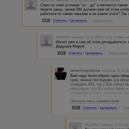
DELETED
написал 31.12.2014 в 14:57
в ответ на #35
Само по себе условие "от... до" и является таким
берете заказ, зачем ВМ должен вам об этом сооб
работали по таким заказам и не знали этого? Так 
#40
Ответить
/
Цитировать
/
Скрыть ветку
DELETED
написал 31.12.2014 в 15:31
в ответ н
Начал уже и сам об этом догадываться, 
Дедушка Мороз!
#44
Ответить
/
Цитировать
/
Скрыть ветку
lanavinogradova
написала 31.12.2
Вам надо было убрать одно пред
срок, можно последнее, а в обсу
сообщить ВМ, так у Вас обоих б
невыгодно, что Вы взяли заказ и
отправляю работу впритык по вре
отключат или еще чего, даже в 
Показать весь комментарий
ограничением 30 минут - час
#45
Ответить
/
Цитировать
/
Скр
DELETED
написал 31.12.201