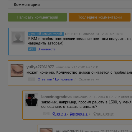
Комментарии
Написать комментарий
Последние комментарии
Лучший комментарий
DELETED
написал 31.12.2014 в 14:55
У ВМ в любом настроении желание все-таки получить то,
навредить авторам)
#38
В контексте
yuliya27061977
написала 21.12.2014 в 12:11
может, конечно. Количество знаков считается с пробелам
#1
Ответить
/
Цитировать
/
Скрыть ветку
lanavinogradova
написала 21.12.2014 в 12:17
в ответ 
заказчик, например, просил работу в 1500, у меня
основаниях отказать в оплате?
#2
Ответить
/
Цитировать
/
Скрыть ветку
yuliya27061977
написала 21.12.2014 в 12:21
в