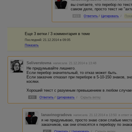
вы считаете, что перебор по текс
самом деле, просто текст не "ахт
#13
Ответить
/
Цитировать
/
Пока
Еще 3 ветки / 3 комментария в темe
Последний:
21.12.2014 в 09:05
Показать
Seliverstovna
написала 21.12.2014 в 13:48
Не придумывайте лишнего.
Если перебор значительный, то отказ может быть.
Если заказчик отказал при переборе в 5-10-150 знаков, зн
косяки.
Хороший текст с разумным превышением в любом случае 
#30
Ответить
/
Цитировать
/
Скрыть ветку
lanavinogradova
написала 21.12.2014 в 13:50
в ответ 
я не придумываю, просто знаю свои слабые мест
заказчиков, как они относятся к перебору по знака
#31
Ответить
/
Цитировать
/
Скрыть ветку