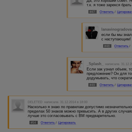
Да, это хороший совет. 
т.к. я тоже зарекся бра
#47
Ответить
/
Цитирова
lanavinogradova
если бы мы знал
с наступающим!
#48
Ответить
/
_Splash_
написала 31.12.2
Если зак узнал объем, т
предложение? Он для тог
додумывать, что сократ
#49
Ответить
/
Цитирова
DELETED
написала 31.12.2014 в 18:00
Насколько я знаю по правилам допустимо незначительно
пределах 50 знаков можно превысить. А в других случаях
лучше это согласовывать с ВМ предварительно.
#54
Ответить
/
Цитировать