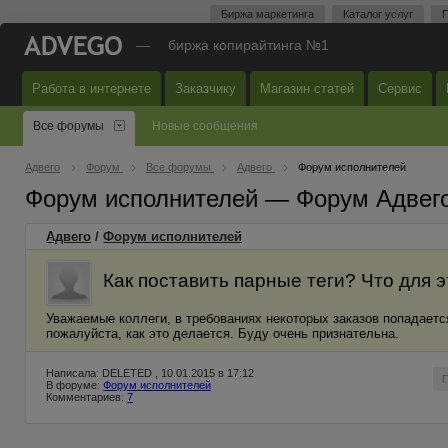
Биржа маркетинга
Каталог услуг
П
—
биржа копирайтинга №1
Работа в интернете
Заказчику
Магазин статей
Сервис
Все форумы
Новые сообщения
Адвего
Форум
Все форумы
Адвего
Форум исполнителей
Форум исполнителей — Форум Адвег
Адвего
/
Форум исполнителей
Как поставить парные теги? Что для 
Уважаемые коллеги, в требованиях некоторых заказов попадается
пожалуйста, как это делается. Буду очень признательна.
Написала: DELETED , 10.01.2015 в 17:12
В форуме:
Форум исполнителей
Комментариев:
7