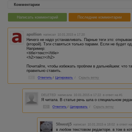
Комментарии
Написать комментарий
Последние комментарии
apollion
написал 10.01.2015 в 17:20
Ничего не надо устанавливать. Парные теги это: открыва
(второй). Тэги ставяться только парами. Если не будет од
Например:
<title>текст</title>
<h2>текст</h2>
Почитайте, чтобы избежать проблем в дальнейшем: что так
правильно ставить.
#1
Ответить
/
Цитировать
/
Скрыть ветку
DELETED
написала 10.01.2015 в 17:22
в ответ на #1
Я читала. В статье речь шла о специальном реда
#2
Ответить
/
Цитировать
/
Скрыть ветку
50westj5
написал 10.01.2015 в 18:02
в ответ н
в любом текстовом редакторе. в том в ко