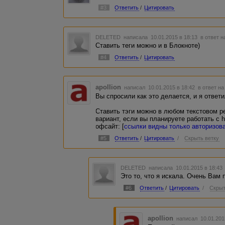
#3
Ответить
/
Цитировать
DELETED
написала 10.01.2015 в 18:13
в ответ н
Ставить теги можно и в Блокноте)
#4
Ответить
/
Цитировать
apollion
написал 10.01.2015 в 18:42
в ответ на
Вы спросили как это делается, и я ответи
Ставить тэги можно в любом текстовом р
вариант, если вы планируете работать с h
офсайт: [
ссылки видны только авторизо
#5
Ответить
/
Цитировать
/
Скрыть ветку
DELETED
написала 10.01.2015 в 18:4
Это то, что я искала. Очень Вам 
#6
Ответить
/
Цитировать
/
Скрыт
apollion
написал 10.01.201