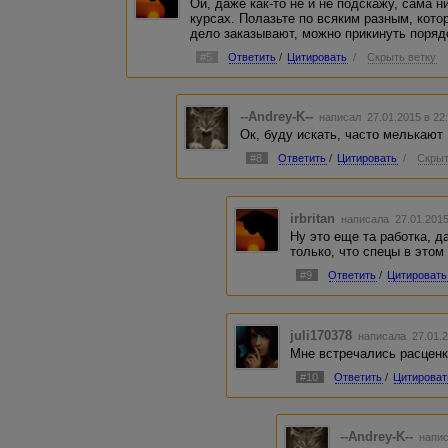
Ой, даже как-то не и не подскажу, сама н
курсах. Полазьте по всяким разным, кото
дело заказывают, можно прикинуть поряд
#5
Ответить
/
Цитировать
/
Скрыть ветку
--Andrey-K--
написал 27.01.2015 в 2
Ок, буду искать, часто мелькают 
#8
Ответить
/
Цитировать
/
Скрыт
irbritan
написала 27.01.201
Ну это еще та работка, д
только, что спецы в этом
#9
Ответить
/
Цитировать
juli170378
написала 27.01.2
Мне встречались расценки
#10
Ответить
/
Цитироват
--Andrey-K--
напис