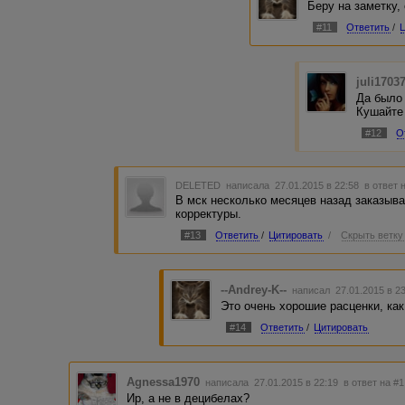
Беру на заметку, 
#11
Ответить
/
juli1703
Да было 
Кушайте 
#12
О
DELETED
написала 27.01.2015 в 22:58
в ответ 
В мск несколько месяцев назад заказывал
корректуры.
#13
Ответить
/
Цитировать
/
Скрыть ветку
--Andrey-K--
написал 27.01.2015 в 2
Это очень хорошие расценки, как
#14
Ответить
/
Цитировать
Agnessa1970
написала 27.01.2015 в 22:19
в ответ на #1
Ир, а не в децибелах?