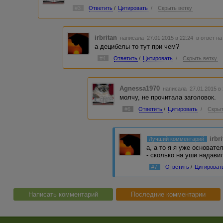
#3
Ответить
/
Цитировать
/
Скрыть ветку
irbritan
написала 27.01.2015 в 22:24
в ответ на
а децибелы то тут при чем?
#4
Ответить
/
Цитировать
/
Скрыть ветку
Agnessa1970
написала 27.01.2015 в
молчу, не прочитала заголовок.
#6
Ответить
/
Цитировать
/
Скрыт
irbr
Лучший комментарий
а, а то я я уже основат
- сколько на уши надавил
#7
Ответить
/
Цитироват
Написать комментарий
Последние комментарии