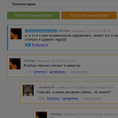
Комментарии
Написать комментарий
Последние комментарии
irbritan
Лучший комментарий
написала 27.01.2015 в 22:32
а, а то я я уже основательно задумалась, может это и п
столько и сдирать надо)))
#7
В контексте
irbritan
написала 27.01.2015 в 22:17
Вообще обычно считают в минутах
#1
Ответить
/
Цитировать
/
Скрыть ветку
--Andrey-K--
написал 27.01.2015 в 22:19
в ответ на #1
Спасибо, а какие расценки сейчас, не знаете?
#2
Ответить
/
Цитировать
/
Скрыть ветку
irbritan
написала 27.01.2015 в 22:25
в ответ на