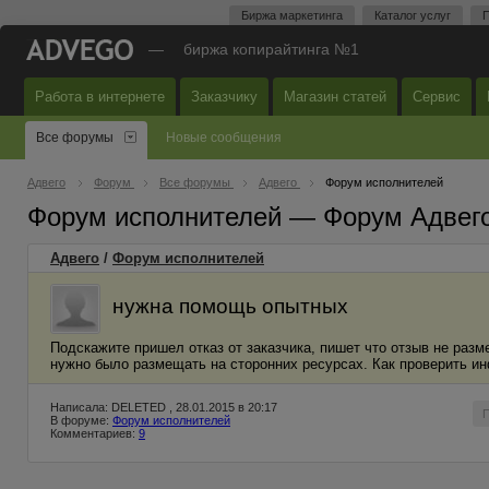
Биржа маркетинга
Каталог услуг
П
—
биржа копирайтинга №1
Работа в интернете
Заказчику
Магазин статей
Сервис
Все форумы
Новые сообщения
Адвего
Форум
Все форумы
Адвего
Форум исполнителей
Форум исполнителей — Форум Адвег
Адвего
/
Форум исполнителей
нужна помощь опытных
Подскажите пришел отказ от заказчика, пишет что отзыв не разме
нужно было размещать на сторонних ресурсах. Как проверить и
Написала: DELETED , 28.01.2015 в 20:17
В форуме:
Форум исполнителей
Комментариев:
9