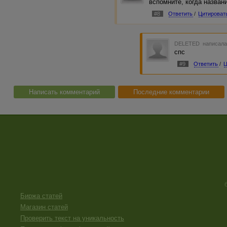
вспомните, когда назван
#8
Ответить
/
Цитироват
DELETED
написала
спс
#9
Ответить
/
Ц
Написать комментарий
Последние комментарии
Биржа статей
Магазин статей
Проверить текст на уникальность