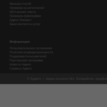
Магазин статей
Проверка на антиплагиат
SEO-анализ текста
Проверка орфографии
Адвего
Лингвист
Заказ контента и услуг
Информация
Пользовательское соглашение
Политика конфиденциальности
Поддержка пользователей
Партнерская программа
Новости Адвего
Сервисы Адвего
© Адвего — биржа контента №1. Копирайтинг, рерайти