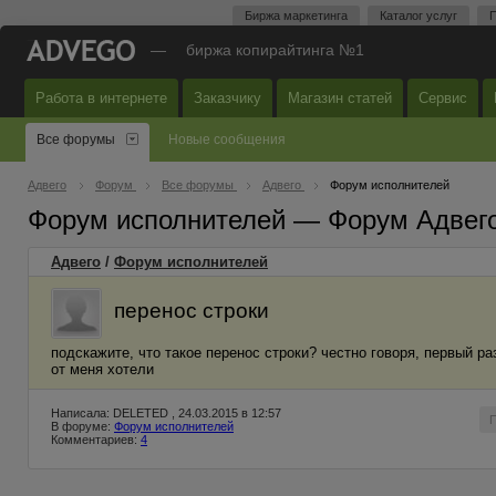
Биржа маркетинга
Каталог услуг
П
—
биржа копирайтинга №1
Работа в интернете
Заказчику
Магазин статей
Сервис
Все форумы
Новые сообщения
Адвего
Форум
Все форумы
Адвего
Форум исполнителей
Форум исполнителей — Форум Адвег
Адвего
/
Форум исполнителей
перенос строки
подскажите, что такое перенос строки? честно говоря, первый ра
от меня хотели
Написала: DELETED , 24.03.2015 в 12:57
В форуме:
Форум исполнителей
Комментариев:
4