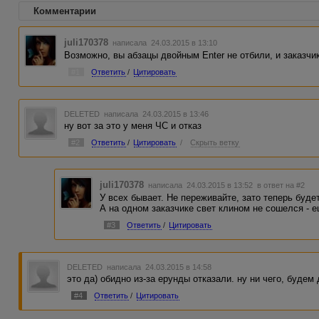
Комментарии
juli170378
написала 24.03.2015 в 13:10
Возможно, вы абзацы двойным Enter не отбили, и заказчи
#1
Ответить
/
Цитировать
DELETED
написала 24.03.2015 в 13:46
ну вот за это у меня ЧС и отказ
#2
Ответить
/
Цитировать
/
Скрыть ветку
juli170378
написала 24.03.2015 в 13:52
в ответ на #2
У всех бывает. Не переживайте, зато теперь будет
А на одном заказчике свет клином не сошелся - 
#3
Ответить
/
Цитировать
DELETED
написала 24.03.2015 в 14:58
это да) обидно из-за ерунды отказали. ну ни чего, будем
#4
Ответить
/
Цитировать