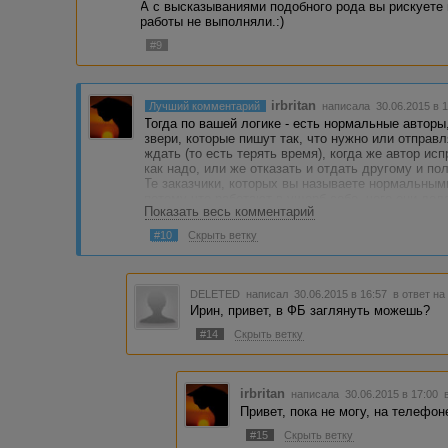
А с высказываниями подобного рода вы рискуете 
работы не выполняли.:)
#9
irbritan
Лучший комментарий
написала 30.06.2015 в 
Тогда по вашей логике - есть нормальные авторы,
звери, которые пишут так, что нужно или отправл
ждать (то есть терять время), когда же автор ис
как надо, или же отказать и отдать другому и по
Те заказчики, которых вы называете нормальным
потому что работают в ущерб себе, чего они дела
Показать весь комментарий
работу, то он еще и берет на себя обязательства
и в определенны срок.
#10
Скрыть ветку
DELETED
написал 30.06.2015 в 16:57
в ответ на
Ирин, привет, в ФБ заглянуть можешь?
#14
Скрыть ветку
irbritan
написала 30.06.2015 в 17:00
Привет, пока не могу, на телефон
#15
Скрыть ветку