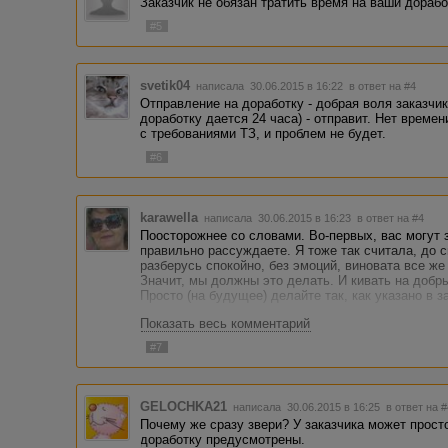
Заказчик не обязан тратить время на ваши дорабо
#5
svetik04
написала 30.06.2015 в 16:22
в ответ на #4
Отправление на доработку - добрая воля заказчик
доработку дается 24 часа) - отправит. Нет времен
с требованиями ТЗ, и проблем не будет.
#6
karawella
написала 30.06.2015 в 16:23
в ответ на #4
Поосторожнее со словами. Во-первых, вас могут 
правильно рассуждаете. Я тоже так считала, до с
разберусь спокойно, без эмоций, виновата все же
Значит, мы должны это делать. И кивать на добры
Просто (на будущее) делайте так, как указано в з
Показать весь комментарий
#7
GELOCHKA21
написала 30.06.2015 в 16:25
в ответ на 
Почему же сразу звери? У заказчика может просто
доработку предусмотрены.