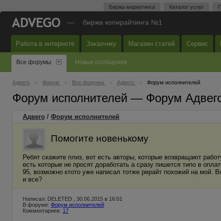
Биржа маркетинга
Каталог услуг
П
—
биржа копирайтинга №1
Работа в интернете
Заказчику
Магазин статей
Сервис
Все форумы
Новые сообщения
Адвего
Форум
Все форумы
Адвего
Форум исполнителей
Форум исполнителей — Форум Адвег
Адвего
/
Форум исполнителей
Помогите новенькому
Ребят скажите плиз, вот есть авторы, которые возвращают работ
есть которые не просят доработать а сразу пишется типо в оплат
95, возможно ктото уже написал тотже рерайт похожий на мой. В
и все?
Написал: DELETED , 30.06.2015 в 16:01
В форуме:
Форум исполнителей
Комментариев:
17