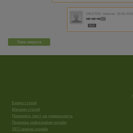
DELETED
написал 30.06.2015
не-не-не))))
#16
Тема закрыта
Биржа статей
Магазин статей
Проверить текст на уникальность
Проверка орфографии онлайн
SEO анализ онлайн