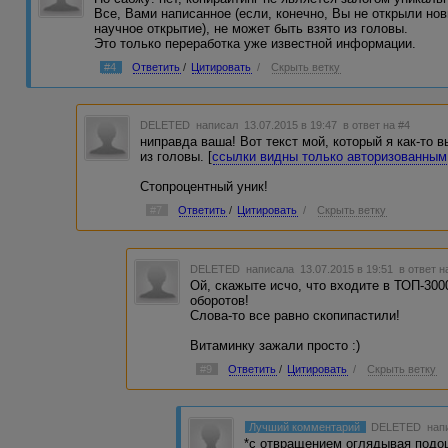
Все, Вами написанное (если, конечно, Вы не открыли н
научное открытие), не может быть взято из головы.
Это только переработка уже известной информации.
#4
Ответить
/
Цитировать
/
Скрыть ветку
DELETED
написал 13.07.2015 в 19:47
в ответ на #4
ниправда ваша! Вот текст мой, который я как-то 
из головы. [
ссылки видны только авторизованным
Стопроцентный уник!
#7
Ответить
/
Цитировать
/
Скрыть ветку
DELETED
написала 13.07.2015 в 19:51
в ответ н
Ой, скажыте исчо, что входите в ТОП-300
оборотов!
Слова-то все равно скопипастили!
Витаминку зажали просто :)
#9
Ответить
/
Цитировать
/
Скрыть ветку
Лучший комментарий
DELETED
напи
*с отвращением оглядывая подош