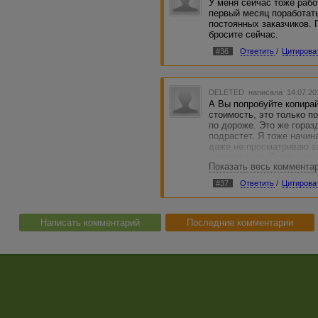
У меня сейчас тоже рабо
первый месяц поработать
постоянных заказчиков. 
бросите сейчас.
#36
Ответить
/
Цитирова
DELETED
написала 14.07.20
А Вы попробуйте копирай
стоимость, это только п
по дороже. Это же гораз
подрастет. Я тоже начин
даже не просматриваю за
утомительно. Особенно и
Показать весь коммента
которых можно отталкива
#37
Ответить
/
Цитирова
Написать комментарий
Последние комментарии