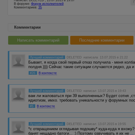
Написал: DELETED , 13.07.2015 в 19:07
В форуме:
Форум исполнителей
Комментариев:
35
Комментарии
Написать комментарий
Последние комментарии
Лучший комментарий
DELETED
написала 13.07.2015 в 21:22
Бывает, я когда свой первый отказ получила - меня колб
полдня.)))) Сейчас такие ситуации случаются редко, да 
#26
В контексте
Лучший комментарий
DELETED
написал 13.07.2015 в 19:43
вам ли жаловаться при 39 выполненных? Будет сотня ,ста
идиотизм, имхо. требовать уникальности у форумных по
#5
В контексте
Лучший комментарий
DELETED
написал 13.07.2015 в 19:55
*с отвращением оглядывая подошву* куда-куда я вхожу? 
банят нещадно батоги... :) Поэтому озвучивать я их не
...