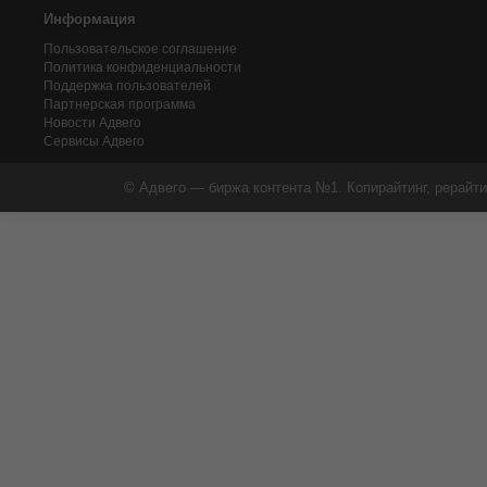
Информация
Пользовательское соглашение
Политика конфиденциальности
Поддержка пользователей
Партнерская программа
Новости Адвего
Сервисы Адвего
© Адвего — биржа контента №1. Копирайтинг, рерайти