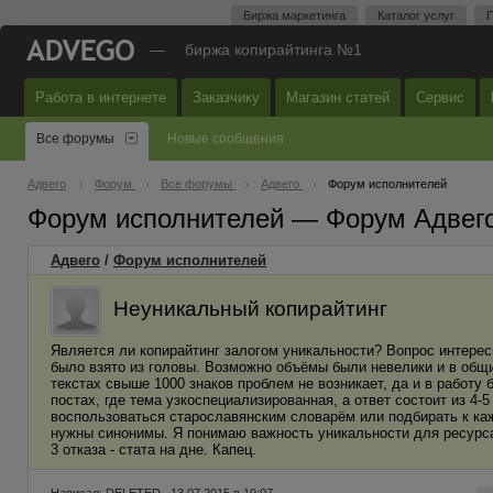
Биржа маркетинга
Каталог услуг
П
—
биржа копирайтинга №1
Работа в интернете
Заказчику
Магазин статей
Сервис
Все форумы
Новые сообщения
Адвего
Форум
Все форумы
Адвего
Форум исполнителей
Форум исполнителей — Форум Адвег
Адвего
/
Форум исполнителей
Неуникальный копирайтинг
Является ли копирайтинг залогом уникальности? Вопрос интересн
было взято из головы. Возможно объёмы были невелики и в общих
текстах свыше 1000 знаков проблем не возникает, да и в работу 
постах, где тема узкоспециализированная, а ответ состоит из 4-
воспользоваться старославянским словарём или подбирать к каж
нужны синонимы. Я понимаю важность уникальности для ресурса
3 отказа - стата на дне. Капец.