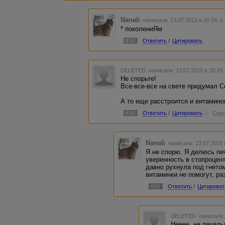
Nanali
написала 13.07.2015 в 20:24
в
* поколениЯм
#15
Ответить
/
Цитировать
DELETED
написала 13.07.2015 в 20:2
Не спорьте!
Все-все-все на свете придумал С
А то еще расстроится и витаминок
#16
Ответить
/
Цитировать
/
Скры
Nanali
написала 13.07.2015
Я не спорю. Я делюсь пе
уверенность в стопроцен
давно рухнула под гнетом
витаминки не помогут, раз
#18
Ответить
/
Цитироват
DELETED
написала 
Нееее, не печаль