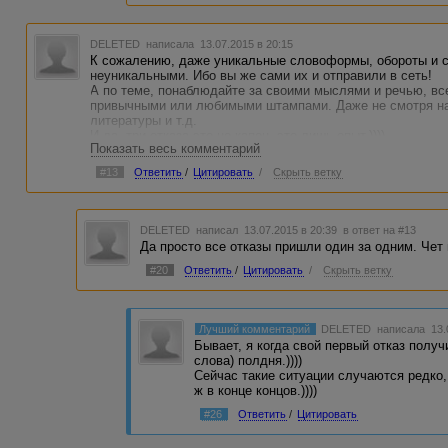
DELETED
написала 13.07.2015 в 20:15
К сожалению, даже уникальные словоформы, обороты и 
неуникальными. Ибо вы же сами их и отправили в сеть!
А по теме, понаблюдайте за своими мыслями и речью, в
привычными или любимыми штампами. Даже не смотря на 
литературы и т.д.
И да, три отказа это не капец, это лишь опыт.))))
Показать весь комментарий
#13
Ответить
/
Цитировать
/
Скрыть ветку
DELETED
написал 13.07.2015 в 20:39
в ответ на #13
Да просто все отказы пришли один за одним. Чет 
#20
Ответить
/
Цитировать
/
Скрыть ветку
Лучший комментарий
DELETED
написала 13.
Бывает, я когда свой первый отказ полу
слова) полдня.))))
Сейчас такие ситуации случаются редко, 
ж в конце концов.))))
#26
Ответить
/
Цитировать