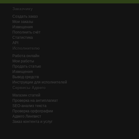
Заказчику
Создать заказ
Мои заказы
Извещения
Пополнить счёт
Статистика
API
Исполнителю
Работа онлайн
Мои работы
Продать статью
Извещения
Вывод средств
Инструкции для исполнителей
Сервисы Адвего
Магазин статей
Проверка на антиплагиат
SEO-анализ текста
Проверка орфографии
Адвего
Лингвист
Заказ контента и услуг