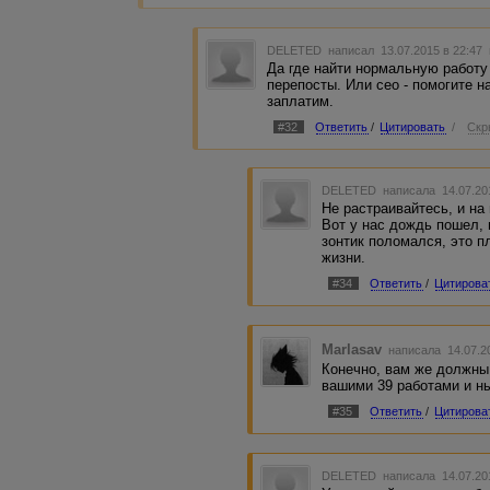
DELETED
написал 13.07.2015 в 22:47
Да где найти нормальную работу 
перепосты. Или сео - помогите н
заплатим.
#32
Ответить
/
Цитировать
/
Скр
DELETED
написала 14.07.20
Не растраивайтесь, и на
Вот у нас дождь пошел, 
зонтик поломался, это п
жизни.
#34
Ответить
/
Цитирова
Marlasav
написала 14.07.2
Конечно, вам же должны
вашими 39 работами и н
#35
Ответить
/
Цитирова
DELETED
написала 14.07.20