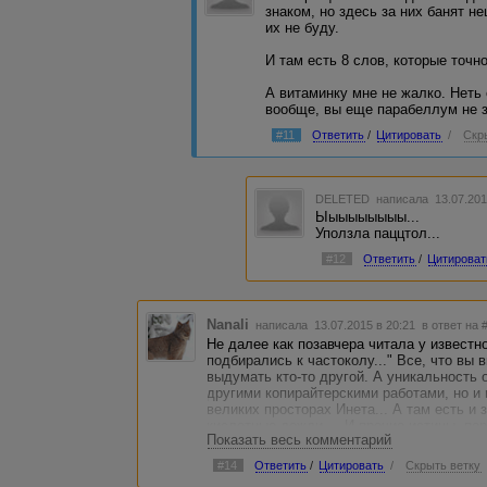
знаком, но здесь за них банят не
их не буду.
И там есть 8 слов, которые точн
А витаминку мне не жалко. Неть 
вообще, вы еще парабеллум не 
#11
Ответить
/
Цитировать
/
Скр
DELETED
написала 13.07.201
Ыыыыыыыыы...
Уползла паццтол...
#12
Ответить
/
Цитироват
Nanali
написала 13.07.2015 в 20:21
в ответ на 
Не далее как позавчера читала у известн
подбирались к частоколу..." Все, что вы
выдумать кто-то другой. А уникальность 
другими копирайтерскими работами, но и
великих просторах Инета... А там есть и 
кислотные дожди.... И прочие истины, пе
Показать весь комментарий
поколением (если Вы скажете, что и эту 
Чтобы не присваивали мудрость поколений
#14
Ответить
/
Цитировать
/
Скрыть ветку