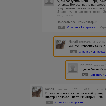
А, вы раскусили меня! Чорд! пой
голову... Волосы рвать на голове
полусантиметра - не ухватишься.
И ваще, бу на вас троекратное! З
нет для вас.
Показать весь комментарий
Но если судить по вашему, то с
уже подразумевает неуникальност
#21
Ответить
/
Цитировать
/
Скры
байвергликстенк петеплостарникуц
нужно?
В общем, уйдите вы от меня ради
Nanali
написала 13.07.2015
троллить пытаетесь.
Фи, сэр, говорить такие 
#23
Ответить
/
Цитироват
DELETED
написал 1
Лучше бы вы были
#27
Ответить
/
Nanali
написала 13.07.2015 в 20:30
в ответ на 
Кстати, вспомнила классический пример.
Виктор Колпаков - плотник Митрич... :)))
#17
Ответить
/
Цитировать