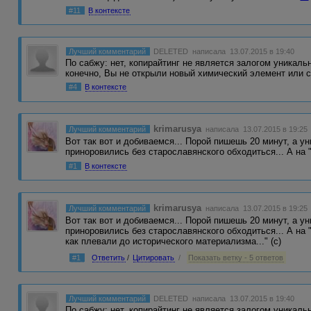
#11
В контексте
Лучший комментарий
DELETED
написала 13.07.2015 в 19:40
По сабжу: нет, копирайтинг не является залогом уникаль
конечно, Вы не открыли новый химический элемент или
#4
В контексте
krimarusya
Лучший комментарий
написала 13.07.2015 в 19:25
Вот так вот и добиваемся... Порой пишешь 20 минут, а ун
приноровились без старославянского обходиться... А на 
#1
В контексте
krimarusya
Лучший комментарий
написала 13.07.2015 в 19:25
Вот так вот и добиваемся... Порой пишешь 20 минут, а ун
приноровились без старославянского обходиться... А на 
как плевали до исторического материализма..." (с)
#1
Ответить
/
Цитировать
/
Показать ветку - 5 ответов
Лучший комментарий
DELETED
написала 13.07.2015 в 19:40
По сабжу: нет, копирайтинг не является залогом уникаль