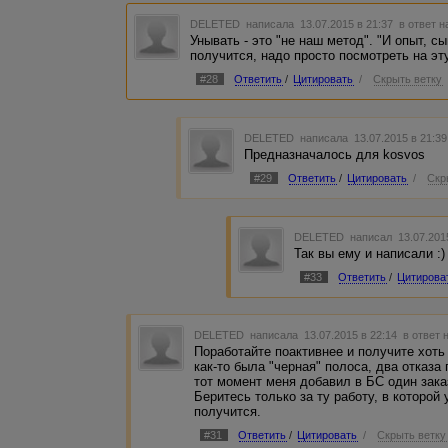
DELETED
написала 13.07.2015 в 21:37
в ответ н
Унывать - это "не наш метод". "И опыт, с
получится, надо просто посмотреть на эту
#28
Ответить
/
Цитировать
/
Скрыть ветку
DELETED
написала 13.07.2015 в 21:3
Предназначалось для kosvos
#29
Ответить
/
Цитировать
/
Скр
DELETED
написал 13.07.201
Так вы ему и написали :)
#33
Ответить
/
Цитирова
DELETED
написала 13.07.2015 в 22:14
в ответ 
Поработайте поактивнее и получите хоть
как-то была "черная" полоса, два отказа
тот момент меня добавил в БС один зака
Беритесь только за ту работу, в которой
получится.
#31
Ответить
/
Цитировать
/
Скрыть ветку