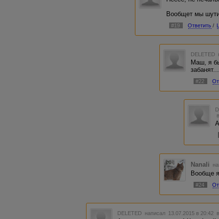
Вообщет мы шути
#19
Ответить
/
DELETED
Маш, я б
забанят..
#22
От
А
Nanali
на
Вообще я
#24
От
DELETED
написал 13.07.2015 в 20:42