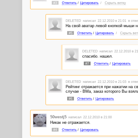
#3
Ответить
/
Цитировать
/
Скрыть ветку
DELETED
написал 22.12.2010 в 21:01
в отве
На свой аватар левой кнопкой мыши 
#5
Ответить
/
Цитировать
/
Скрыть вет
DELETED
написал 22.12.2010 в 2
спасибо. нашел.
#7
Ответить
/
Цитировать
DELETED
написал 22.12.2010 в 21:03
в отве
Рейтинг отражается при нажатии на с
случае - ВМа, заказ которого Вы взял
#6
Ответить
/
Цитировать
50westj5
написал 22.12.2010 в 21:00
Никак не отражается.
#4
Ответить
/
Цитировать