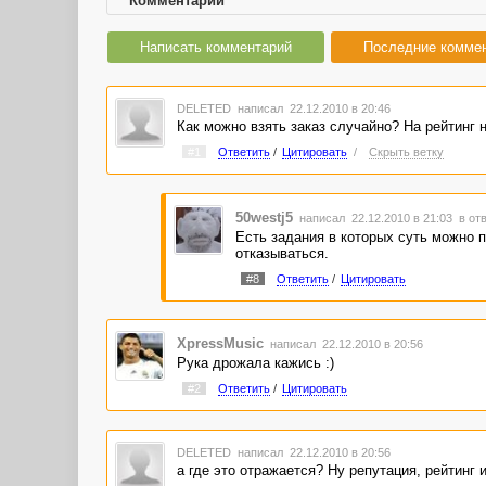
Комментарии
Написать комментарий
Последние комме
DELETED
написал 22.12.2010 в 20:46
Как можно взять заказ случайно? На рейтинг н
#1
Ответить
/
Цитировать
/
Скрыть ветку
50westj5
написал 22.12.2010 в 21:03
в от
Есть задания в которых суть можно п
отказываться.
#8
Ответить
/
Цитировать
XpressMusic
написал 22.12.2010 в 20:56
Рука дрожала кажись :)
#2
Ответить
/
Цитировать
DELETED
написал 22.12.2010 в 20:56
а где это отражается? Ну репутация, рейтинг и