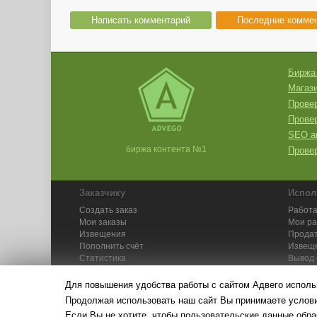
Написать комментарий
Последние комме
Биржа
Магази
Провер
Прове
SEO а
биржа контента №1
Провер
Заказчику
Испол
Создать заказ
Работа
Мои заказы
Мои р
Извещения
Продат
Пополнить счёт
Извещ
Статистика
Вывод 
API
Инстру
Для повышения удобства работы с сайтом Адвего исполь
Продолжая использовать наш сайт Вы принимаете усло
Если Вы не хотите, чтобы пользовательские данные обра