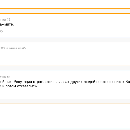
т на #3
нажмите.
ку
1:03
в ответ на #5
т на #3
вой ник. Репутация отражается в глазах других людей по отношению к В
и и потом отказались.