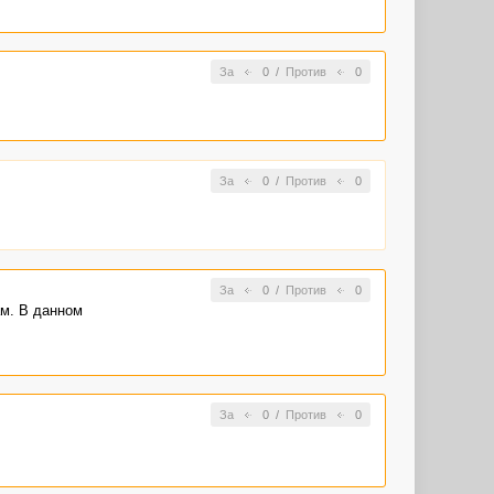
За
0
/
Против
0
За
0
/
Против
0
За
0
/
Против
0
ам. В данном
За
0
/
Против
0