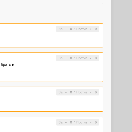
За
0
/
Против
0
За
0
/
Против
0
 брать и
За
0
/
Против
0
За
0
/
Против
0