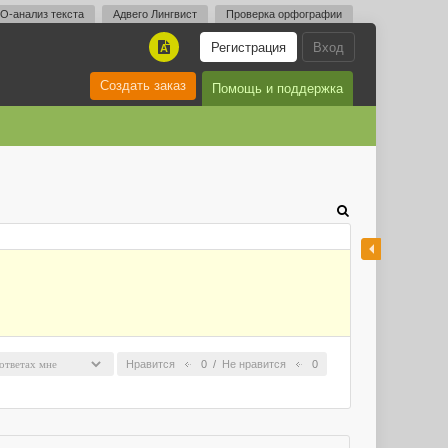
O-анализ текста
Адвего Лингвист
Проверка орфографии
Регистрация
Вход
A
Создать заказ
Помощь и поддержка
Нравится
0
/
Не нравится
0