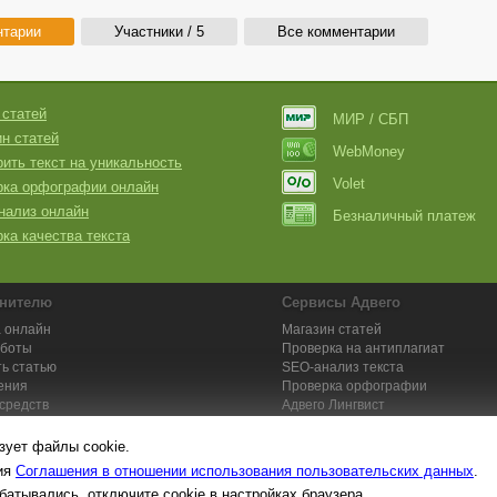
нтарии
Участники / 5
Все комментарии
 статей
МИР / СБП
н статей
WebMoney
ить текст на уникальность
Volet
рка орфографии онлайн
нализ онлайн
Безналичный платеж
ка качества текста
нителю
Сервисы Адвего
 онлайн
Магазин статей
аботы
Проверка на антиплагиат
ь статью
SEO-анализ текста
ения
Проверка орфографии
средств
Адвего
Лингвист
кции для исполнителей
Заказ контента и услуг
зует файлы cookie.
вия
Соглашения в отношении использования пользовательских данных
.
батывались, отключите cookie в настройках браузера.