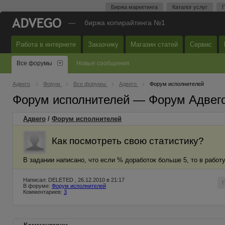
Биржа маркетинга
Каталог услуг
П
—
биржа копирайтинга №1
Работа в интернете
Заказчику
Магазин статей
Сервис
Все форумы
Новые сообщения
Адвего
Форум
Все форумы
Адвего
Форум исполнителей
Форум исполнителей — Форум Адвег
Адвего
/
Форум исполнителей
Как посмотреть свою статистику?
В задании написано, что если % доработок больше 5, то в работу
Написал: DELETED , 26.12.2010 в 21:17
В форуме:
Форум исполнителей
Комментариев:
3