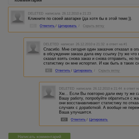
Комментарии
DELETED
написала 26.12.2010 в 21:23
Кликните по своей аватарке (да хотя бы в этой теме:)).
#1
Ответить
/
Цитировать
/
Скрыть ветку
DELETED
написал 26.12.2010 в 21:32
в ответ на #1
Спасибо. Мне сегодня один заказчик отказал в оп
в обсуждении заказа дала ему ссылку (ту же что 
сказал взять снова заказ и снова отправить, но п
статистику он мне испортил. И как быть в таких с
#2
Ответить
/
Цитировать
/
Скрыть ветку
DELETED
написала 26.12.2010 в 21:44
в ответ н
Хм... Если Вы повторно дали ему ту же с
Вашу работу, попробуйте обратиться с ж
они восстанавливают статистику по отказ
случаях с доработкой. А вообще не переж
Ваша улучшится.
#3
Ответить
/
Цитировать
Написать комментарий