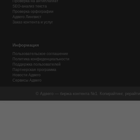
Проверка на антиплагиат
SEO-анализ текста
Проверка орфографии
Адвего
Лингвист
Заказ контента и услуг
Информация
Пользовательское соглашение
Политика конфиденциальности
Поддержка пользователей
Партнерская программа
Новости Адвего
Сервисы Адвего
© Адвего — биржа контента №1. Копирайтинг, рерайти