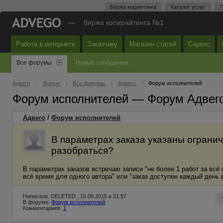
Биржа маркетинга
Каталог услуг
П
—
биржа копирайтинга №1
Работа в интернете
Заказчику
Магазин статей
Сервис
Все форумы
Новые сообщения
Адвего
Форум
Все форумы
Адвего
Форум исполнителей
Форум исполнителей — Форум Адвег
Адвего
/
Форум исполнителей
В параметрах заказа указаны огранич
разобраться?
В параметрах заказов встречаю записи "не более 1 работ за всё 
всё время для одного автора" или "заказ доступен каждый день 
Написала: DELETED , 15.09.2015 в 21:57
В форуме:
Форум исполнителей
Комментариев:
1