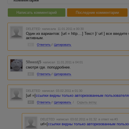
Комментарии
Написать комментарий
Последние комментарии
DELETED
написала 11.01.2011 в 00:30
Один из вариантов: [url = http....] Текст [/ url ] все введи
активным.
#1
Ответить
/
Цитировать
50westj5
написал 11.01.2011 в 04:01
смотря где. поподробнее.
#2
Ответить
/
Цитировать
DELETED
написал 03.02.2011 в 01:30
[url =[
ссылки видны только авторизованным пользовател
#3
Ответить
/
Цитировать
/
Скрыть ветку
DELETED
написал 03.02.2011 в 01:32
в ответ на #3
url=[
ссылки видны только авторизованным польз