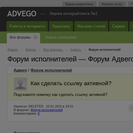
Биржа маркетинга
Каталог услуг
П
—
биржа копирайтинга №1
Работа в интернете
Заказчику
Магазин статей
Сервис
Все форумы
Новые сообщения
Адвего
Форум
Все форумы
Адвего
Форум исполнителей
Форум исполнителей — Форум Адвег
Адвего
/
Форум исполнителей
Как сделать ссылку активной?
Подскажите новичку как сделать ссылку активной?
Написал: DELETED , 10.01.2011 в 19:51
В форуме:
Форум исполнителей
Комментариев:
9