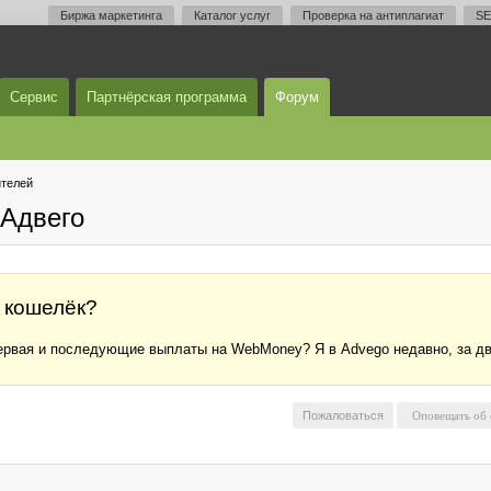
Биржа маркетинга
Каталог услуг
Проверка на антиплагиат
SE
Сервис
Партнёрская программа
Форум
телей
Адвего
а кошелёк?
первая и последующие выплаты на WebMoney? Я в Advego недавно, за д
Пожаловаться