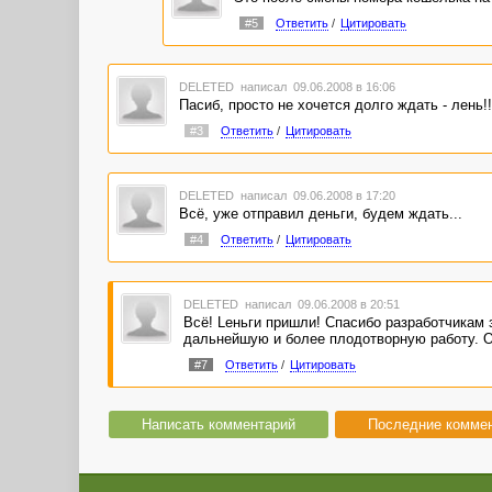
#5
Ответить
/
Цитировать
DELETED
написал 09.06.2008 в 16:06
Пасиб, просто не хочется долго ждать - лень!!
#3
Ответить
/
Цитировать
DELETED
написал 09.06.2008 в 17:20
Всё, уже отправил деньги, будем ждать...
#4
Ответить
/
Цитировать
DELETED
написал 09.06.2008 в 20:51
Всё! Lеньги пришли! Cпасибо разработчикам з
дальнейшую и более плодотворную работу. О
#7
Ответить
/
Цитировать
Написать комментарий
Последние комме