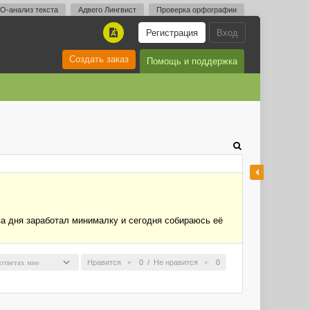
O-анализ текста
Адвего Лингвист
Проверка орфографии
Регистрация
Вход
A
Создать заказ
Помощь и поддержка
ва дня заработал минималку и сегодня собираюсь её
Нравится
0
/
Не нравится
0