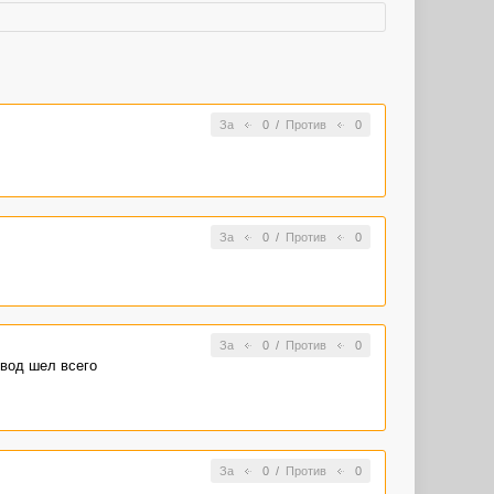
За
0
/
Против
0
За
0
/
Против
0
За
0
/
Против
0
ывод шел всего
За
0
/
Против
0