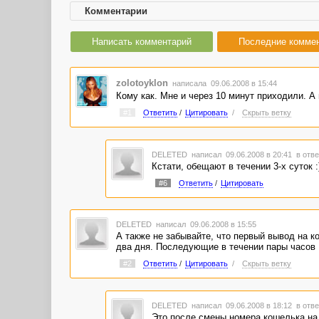
Комментарии
Написать комментарий
Последние комме
zolotoyklon
написала 09.06.2008 в 15:44
Кому как. Мне и через 10 минут приходили. А
#1
Ответить
/
Цитировать
/
Скрыть ветку
DELETED
написал 09.06.2008 в 20:41
в отве
Кстати, обещают в течении 3-х суток :
#6
Ответить
/
Цитировать
DELETED
написал 09.06.2008 в 15:55
А также не забывайте, что первый вывод на к
два дня. Последующие в течении пары часов
#2
Ответить
/
Цитировать
/
Скрыть ветку
DELETED
написал 09.06.2008 в 18:12
в отве
Это после смены номера кошелька на д