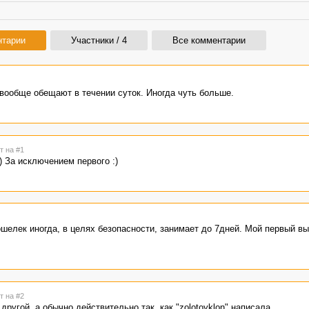
нтарии
Участники / 4
Все комментарии
 вообще обещают в течении суток. Иногда чуть больше.
т на #1
) За исключением первого :)
ошелек иногда, в целях безопасности, занимает до 7дней. Мой первый в
т на #2
ругой, а обычно действительно так, как "zolotoyklon" написала.