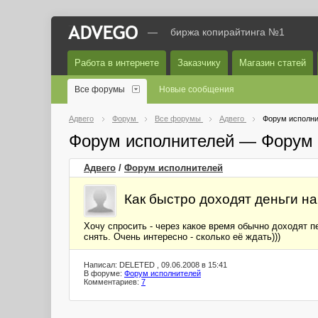
—
биржа копирайтинга №1
Работа в интернете
Заказчику
Магазин статей
Все форумы
Новые сообщения
Адвего
Форум
Все форумы
Адвего
Форум исполни
Форум исполнителей — Форум 
Адвего
/
Форум исполнителей
Как быстро доходят деньги н
Хочу спросить - через какое время обычно доходят 
снять. Очень интересно - сколько её ждать)))
Написал: DELETED , 09.06.2008 в 15:41
В форуме:
Форум исполнителей
Комментариев:
7