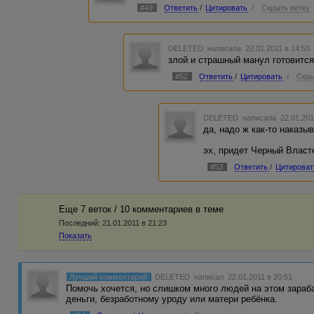
#49
Ответить
/
Цитировать
/
Скрыть ветку
DELETED
написала 22.01.2011 в 14:5
злой и страшный манул готовится
#52
Ответить
/
Цитировать
/
Скры
DELETED
написала 22.01.201
да, надо ж как-то наказыв
эх, придет Черный Власте
#53
Ответить
/
Цитироват
Еще 7 веток / 10 комментариев в темe
Последний:
21.01.2011 в 21:23
Показать
Лучший комментарий
DELETED
написал 22.01.2011 в 20:51
Помочь хочется, но слишком много людей на этом зараб
деньги, безработному уроду или матери ребёнка.