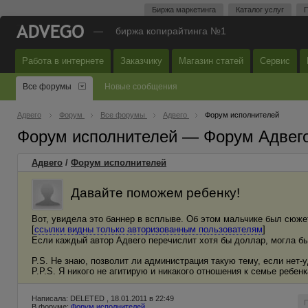
Биржа маркетинга
Каталог услуг
П
—
биржа копирайтинга №1
Работа в интернете
Заказчику
Магазин статей
Сервис
Все форумы
Новые сообщения
Адвего
Форум
Все форумы
Адвего
Форум исполнителей
Форум исполнителей — Форум Адвег
Адвего
/
Форум исполнителей
Давайте поможем ребенку!
Вот, увидела это баннер в всплыве. Об этом мальчике был сюжет
[
ссылки видны только авторизованным пользователям
]
Если каждый автор Адвего перечислит хотя бы доллар, могла б
P.S. Не знаю, позволит ли администрация такую тему, если нет-
P.P.S. Я никого не агитирую и никакого отношения к семье ребен
Написала: DELETED , 18.01.2011 в 22:49
В форуме:
Форум исполнителей