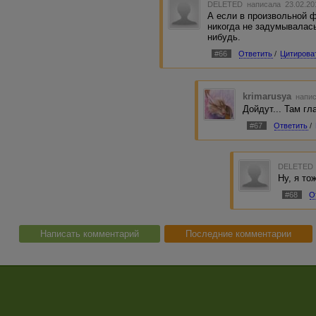
DELETED
написала 23.02.20
А если в произвольной ф
никогда не задумывалась
нибудь.
#66
Ответить
/
Цитирова
krimarusya
напис
Дойдут... Там гл
#67
Ответить
/
DELETED
Ну, я то
#68
О
Написать комментарий
Последние комментарии