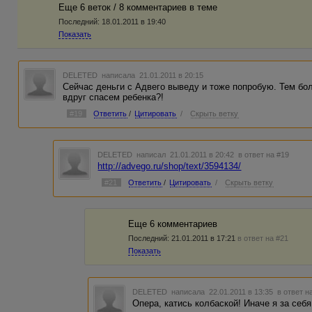
Еще 6 веток / 8 комментариев в темe
Последний:
18.01.2011 в 19:40
Показать
DELETED
написала 21.01.2011 в 20:15
Сейчас деньги с Адвего выведу и тоже попробую. Тем бол
вдруг спасем ребенка?!
#19
Ответить
/
Цитировать
/
Скрыть ветку
DELETED
написал 21.01.2011 в 20:42
в ответ на #19
http://advego.ru/shop/text/3594134/
#21
Ответить
/
Цитировать
/
Скрыть ветку
Еще 6 комментариев
Последний:
21.01.2011 в 17:21
в ответ на #21
Показать
DELETED
написала 22.01.2011 в 13:35
в ответ н
Опера, катись колбаской! Иначе я за себя