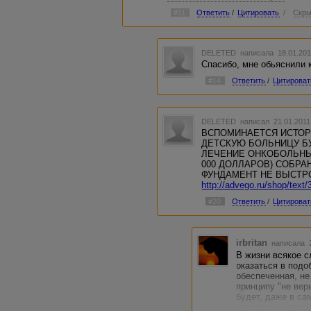
выписывались из клиники с боль
#11
Ответить
/
Цитировать
/
Скры
На Ванино лечение срочно нужно 
Счет из клиники
DELETED
написала 18.01.201
Отчеты о поступлениях и расход
Спасибо, мне обьяснили к
Очень больно за Ваню. Все надея
#14
Ответить
/
Цитироват
Ванюша прошел трехнедельный ку
оплаченной немецким фондом. Ре
пневмонии, ребенка привезли наз
и время контрольной проверки п
DELETED
написал 21.01.2011
обнаруженный метастаз – это то,
ВСПОМИНАЕТСЯ ИСТОР
лечения и не было видно (в клин
ДЕТСКУЮ БОЛЬНИЦУ БУ
мощные). А оказалось – рециди
ЛЕЧЕНИЕ ОНКОБОЛЬНЫХ 
Унывать нельзя, и останавливать
000 ДОЛЛАРОВ) СОБРАН
все вместе, будем очень-очень м
ФУНДАМЕНТ НЕ ВЫСТР
умничка у нас. Он из таких перед
http://advego.ru/shop/text
в этот раз. Но без вашей помощи
#20
Ответить
/
Цитироват
Деньги нужны СЕЙЧАС. Сумма бо
сейчас, но этого не будут делать
Умоляем вас всех о помощи!
irbritan
написала 2
В жизни всякое с
оказаться в подо
обеспеченная, не
принципу "не верь
будет, даже в са
алкашам не пода