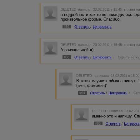
DELETED
написал 23.02.2011 в 15:45
в ответ н
в подробности как-то не приходилось вда
произвольное форме. Спасибо.
#59
Ответить
/
Цитировать
DELETED
написал 23.02.2011 в 15:45
в ответ н
*произвольной =)
#60
Ответить
/
Цитировать
/
Скрыть ветку
DELETED
написала 23.02.2011 в 16:0
В таких случаях обычно пишут: "
(имя, фамилия)"
#64
Ответить
/
Цитировать
/
Скр
DELETED
написал 23.02.201
именно это и напишу. Сп
#65
Ответить
/
Цитирова