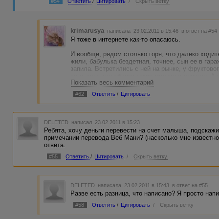
#54
Ответить
/
Цитировать
/
Скрыть ветку
krimarusya
написала 23.02.2011 в 15:46
в ответ на #54
Я тоже в интернете как-то опасаюсь.
И вообще, рядом столько горя, что далеко ходить
жили, бабулька бездетная, точнее, сын ее в гара
запила. Встретились с ней на рынке, у фруктово
чего, мол, это яблоки такие мелкие и дорогие. А
Показать весь комментарий
рассматривает дальше, а я купила ей черешни не
она от меня, как от чумной, руками машет, пятит
#62
Ответить
/
Цитировать
возмите, дескать, девушка Вам купила", а она ни 
я расстроилась, и она, а нищие бы взяли.
Но я не уверена, что права, насчет сети, ведь в
DELETED
написал 23.02.2011 в 15:23
на дорогие операции, а так бы и не нашли, и люди
Ребята, хочу деньги перевести на счет малыша, подскажи
примечании перевода Веб Мани? (насколько мне известно
Как-то, по-моему, я "чё попало" написала...
ответа.
#55
Ответить
/
Цитировать
/
Скрыть ветку
DELETED
написала 23.02.2011 в 15:43
в ответ на #55
Разве есть разница, что написано? Я просто нап
#58
Ответить
/
Цитировать
/
Скрыть ветку