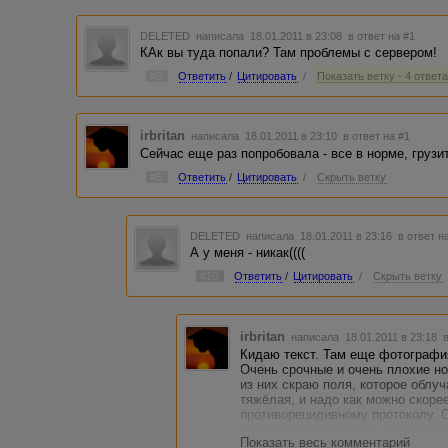
DELETED
написала 18.01.2011 в 23:08
в ответ на #1
КАк вы туда попали? Там проблемы с сервером!
#3
Ответить
/
Цитировать
/
Показать ветку - 4 ответ
irbritan
написала 18.01.2011 в 23:10
в ответ на #1
Сейчас еще раз попробовала - все в норме, грузи
#5
Ответить
/
Цитировать
/
Скрыть ветку
DELETED
написала 18.01.2011 в 23:16
в ответ н
А у меня - никак((((
#10
Ответить
/
Цитировать
/
Скрыть ветку
irbritan
написала 18.01.2011 в 23:18
Кидаю текст. Там еще фотография
Очень срочные и очень плохие но
из них скраю поля, которое облуч
тяжёлая, и надо как можно скоре
противорецидивному протоколу. 
отказывается начинать лечение. 
Показать весь комментарий
клиники с украинскими семьями, 