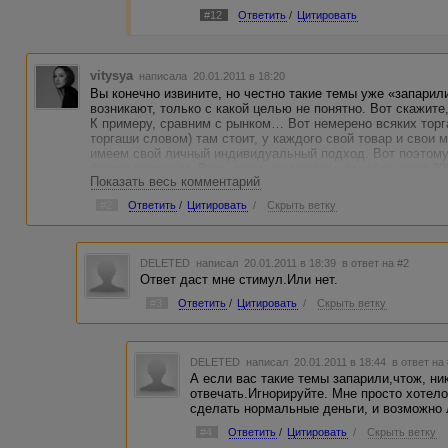
#12
Ответить
/
Цитировать
vitysya
написала 20.01.2011 в 18:20
Вы конечно извините, но честно такие темы уже «запарил
возникают, только с какой целью не понятно. Вот скажите,
К примеру, сравним с рынком… Вот немерено всяких торг
торгаши словом) там стоит, у каждого свой товар и свои м
имеем свой личный индивидуальный подход. Вот поэтому
бессмысленным. Ведь если кто-то здесь зарабатывает 300-
Показать весь комментарий
любой другой так может, так как может кто-то сможет и 
зарплату?
#2
Ответить
/
Цитировать
/
Скрыть ветку
DELETED
написал 20.01.2011 в 18:39
в ответ на #2
Ответ даст мне стимул.Или нет.
#3
Ответить
/
Цитировать
/
Скрыть ветку
DELETED
написал 20.01.2011 в 18:44
в ответ на
А если вас такие темы запарили,чтож, ни
отвечать.Игнорируйте. Мне просто хотело
сделать нормальные деньги, и возможно 
#4
Ответить
/
Цитировать
/
Скрыть ветку