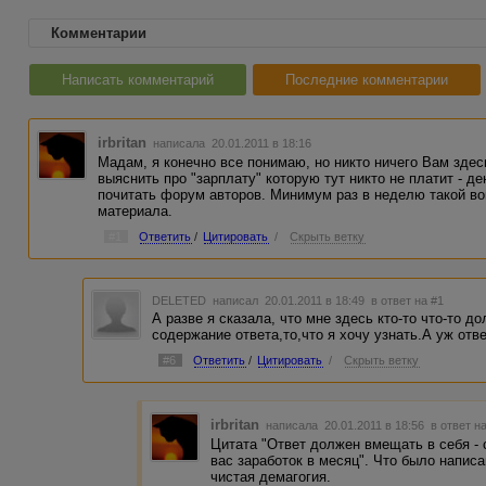
Комментарии
Написать комментарий
Последние комментарии
irbritan
написала 20.01.2011 в 18:16
Мадам, я конечно все понимаю, но никто ничего Вам здес
выяснить про "зарплату" которую тут никто не платит - д
почитать форум авторов. Минимум раз в неделю такой во
материала.
#1
Ответить
/
Цитировать
/
Скрыть ветку
DELETED
написал 20.01.2011 в 18:49
в ответ на #1
А разве я сказала, что мне здесь кто-то что-то 
содержание ответа,то,что я хочу узнать.А уж отв
#6
Ответить
/
Цитировать
/
Скрыть ветку
irbritan
написала 20.01.2011 в 18:56
в ответ н
Цитата "Ответ должен вмещать в себя - 
вас заработок в месяц". Что было написа
чистая демагогия.