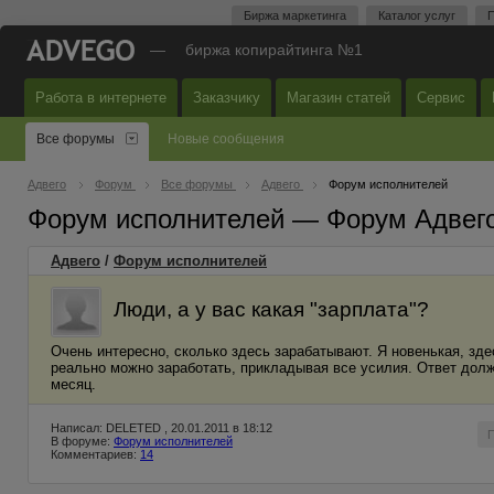
Биржа маркетинга
Каталог услуг
П
—
биржа копирайтинга №1
Работа в интернете
Заказчику
Магазин статей
Сервис
Все форумы
Новые сообщения
Адвего
Форум
Все форумы
Адвего
Форум исполнителей
Форум исполнителей — Форум Адвег
Адвего
/
Форум исполнителей
Люди, а у вас какая "зарплата"?
Очень интересно, сколько здесь зарабатывают. Я новенькая, здес
реально можно заработать, прикладывая все усилия. Ответ долже
месяц.
Написал: DELETED , 20.01.2011 в 18:12
В форуме:
Форум исполнителей
Комментариев:
14