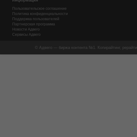
Информация
Пользовательское соглашение
Политика конфиденциальности
Поддержка пользователей
Партнерская программа
Новости Адвего
Сервисы Адвего
© Адвего — биржа контента №1. Копирайтинг, рерайти