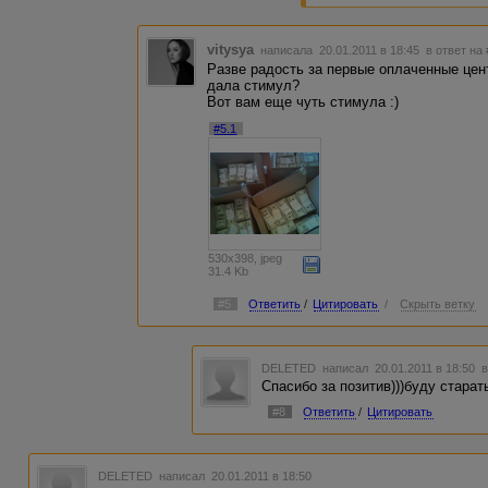
vitysya
написала 20.01.2011 в 18:45
в ответ на
Разве радость за первые оплаченные цен
дала стимул?
Вот вам еще чуть стимула :)
#5.1
530x398, jpeg
31.4 Kb
#5
Ответить
/
Цитировать
/
Скрыть ветку
DELETED
написал 20.01.2011 в 18:50
в
Спасибо за позитив)))буду старать
#8
Ответить
/
Цитировать
DELETED
написал 20.01.2011 в 18:50