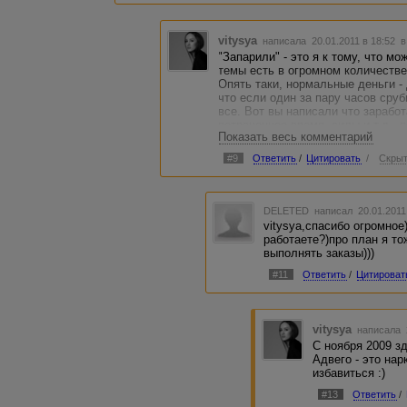
vitysya
написала 20.01.2011 в 18:52
в
"Запарили" - это я к тому, что м
темы есть в огромном количестве.
Опять таки, нормальные деньги - 
что если один за пару часов сруб
все. Вот вы написали что заработ
потраченное время, силы и т.д.,
Показать весь комментарий
заработать в 2 раза больше. Или 
примеру, сначала в 2 доллара в 
#9
Ответить
/
Цитировать
/
Скрыт
поднимайте. Или еще лучше сраз
например, 500 вмз, тогда в день п
отклоняться от плана, но без вых
DELETED
написал 20.01.2011
vitysya,спасибо огромное
работаете?)про план я то
выполнять заказы)))
#11
Ответить
/
Цитироват
vitysya
написала 2
С ноября 2009 з
Адвего - это нар
избавиться :)
#13
Ответить
/