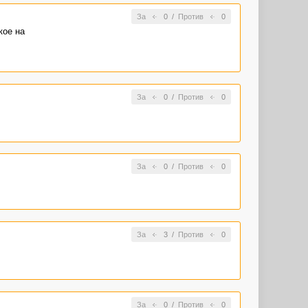
За
0
/
Против
0
кое на
За
0
/
Против
0
За
0
/
Против
0
За
3
/
Против
0
За
0
/
Против
0