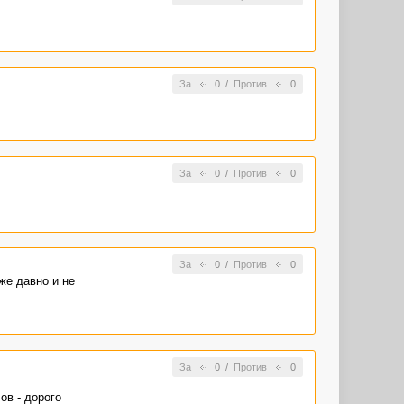
За
0
/
Против
0
За
0
/
Против
0
За
0
/
Против
0
же давно и не
За
0
/
Против
0
ов - дорого