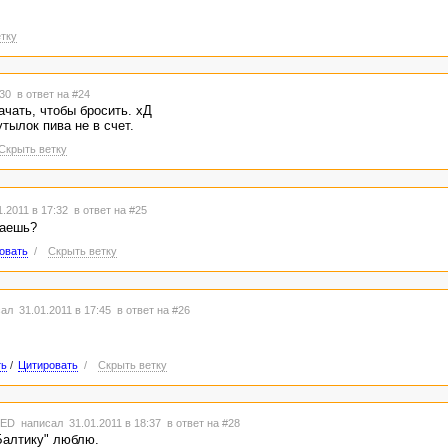
тку
:30
в ответ на #24
ачать, чтобы бросить. хД
утылок пива не в счет.
Скрыть ветку
.2011 в 17:32
в ответ на #25
таешь?
овать
/
Скрыть ветку
ал 31.01.2011 в 17:45
в ответ на #26
ть
/
Цитировать
/
Скрыть ветку
TED
написал 31.01.2011 в 18:37
в ответ на #28
Балтику" люблю.