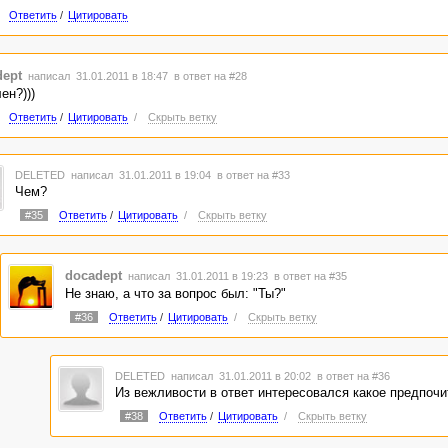
Ответить
/
Цитировать
dept
написал 31.01.2011 в 18:47
в ответ на #28
ен?)))
Ответить
/
Цитировать
/
Скрыть ветку
DELETED
написал 31.01.2011 в 19:04
в ответ на #33
Чем?
#35
Ответить
/
Цитировать
/
Скрыть ветку
docadept
написал 31.01.2011 в 19:23
в ответ на #35
Не знаю, а что за вопрос был: "Ты?"
#36
Ответить
/
Цитировать
/
Скрыть ветку
DELETED
написал 31.01.2011 в 20:02
в ответ на #36
Из вежливости в ответ интересовался какое предпочи
#38
Ответить
/
Цитировать
/
Скрыть ветку