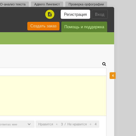
O-анализ текста
Адвего Лингвист
Проверка орфографии
Регистрация
Вход
A
Создать заказ
Помощь и поддержка
Нравится
3
/
Не нравится
4