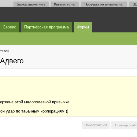
Биржа маркетинга
Каталог услуг
Проверка на антиплагиат
SE
Сервис
Партнёрская программа
Форум
телей
Адвего
вержена этой малополезной привычке.
кой удар по табачным корпорациям ))
Пожаловаться