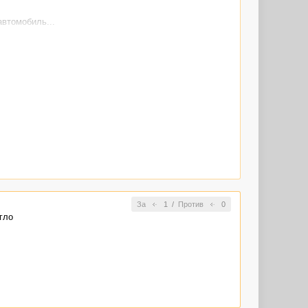
автомобиль...
За
1
/
Против
0
гло
курить вообще.