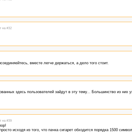
т на #32
соединяейтесь, вместе легче держаться, а дело того стоит.
ованных здесь пользователей зайдут в эту тему... Большинство из них у
т на #39
пор!
просто исходя из того, что пачка сигарет обходится порядка 1500 символ