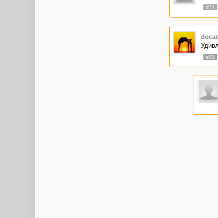
#31
doca
Удивл
#33