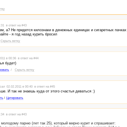
тку
0:31
в ответ на #43
м, а? Не придется килознаки в денежных единицах и сигаретных пачках 
айте - я год назад курить бросил
Скрыть ветку
011 в 00:36
в ответ на #44
ья будет)
ровать
/
Скрыть ветку
сал 02.02.2011 в 00:40
в ответ на #45
ше. И так не знаешь куда от этого счастья деваться :)
ть
/
Цитировать
6:34
в ответ на #43
молодому парню (лет так 25), который мирно курит и спрашивает: