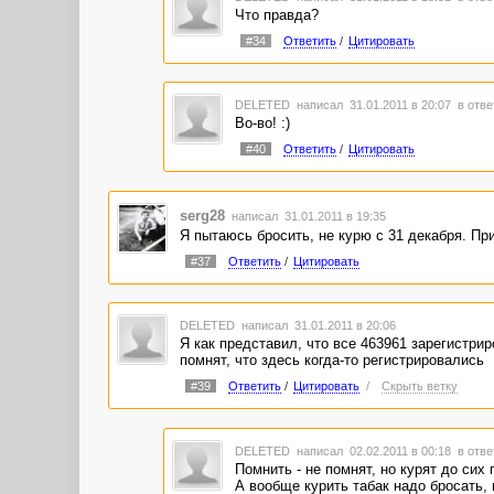
Что правда?
#34
Ответить
/
Цитировать
DELETED
написал 31.01.2011 в 20:07
в отве
Во-во! :)
#40
Ответить
/
Цитировать
serg28
написал 31.01.2011 в 19:35
Я пытаюсь бросить, не курю с 31 декабря. При
#37
Ответить
/
Цитировать
DELETED
написал 31.01.2011 в 20:06
Я как представил, что все 463961 зарегистрир
помнят, что здесь когда-то регистрировались
#39
Ответить
/
Цитировать
/
Скрыть ветку
DELETED
написал 02.02.2011 в 00:18
в отве
Помнить - не помнят, но курят до сих 
А вообще курить табак надо бросать, 