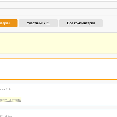
нтарии
Участники / 21
Все комментарии
т на #19
етку - 3 ответа
ет на #19