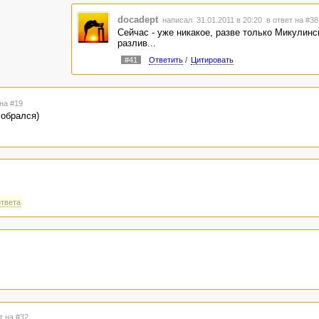
docadept
написал 31.01.2011 в 20:20
в ответ на #38
Сейчас - уже никакое, разве только Микулинс
разлив...
#41
Ответить
/
Цитировать
 на #19
собрался)
ответа
т на #32