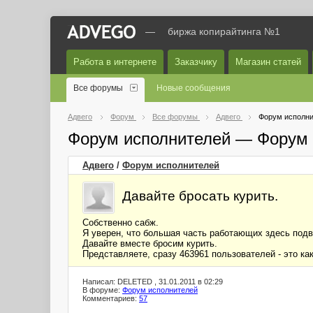
—
биржа копирайтинга №1
Работа в интернете
Заказчику
Магазин статей
Все форумы
Новые сообщения
Адвего
Форум
Все форумы
Адвего
Форум исполни
Форум исполнителей — Форум 
Адвего
/
Форум исполнителей
Давайте бросать курить.
Собственно сабж.
Я уверен, что большая часть работающих здесь под
Давайте вместе бросим курить.
Представляете, сразу 463961 пользователей - это ка
Написал: DELETED , 31.01.2011 в 02:29
В форуме:
Форум исполнителей
Комментариев:
57