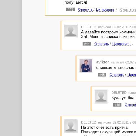
получается!
#43
Ответить
/
Цитировать
/
Скрыть ве
DELETED
написал 02.02.2011 в 0
А давайте построим коммуниз
ЗЫ: Меня из списка вычеркив
#44
Ответить
/
Цитировать
/
aviktor
написал 02.02.2
слишком много счаст
#45
Ответить
/
Цити
DELETED
напи
Куда уж боль
#46
Ответи
DELETED
написал 02.02.2011 в 0
На этот счёт есть притча.
Подходит некурящий мужик к 