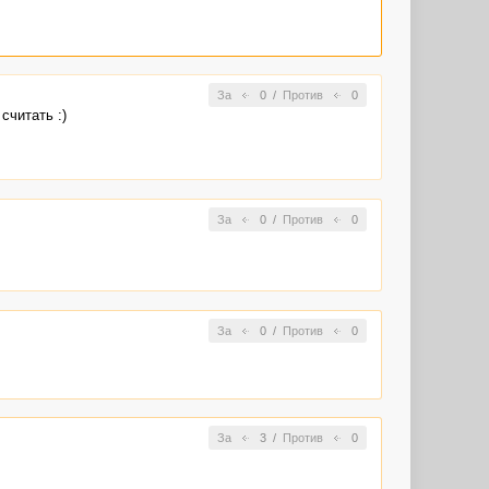
За
0
/
Против
0
считать :)
За
0
/
Против
0
За
0
/
Против
0
За
3
/
Против
0