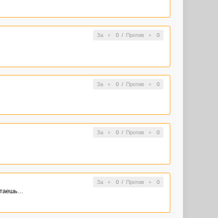
За
0
/
Против
0
За
0
/
Против
0
За
0
/
Против
0
За
0
/
Против
0
таешь...