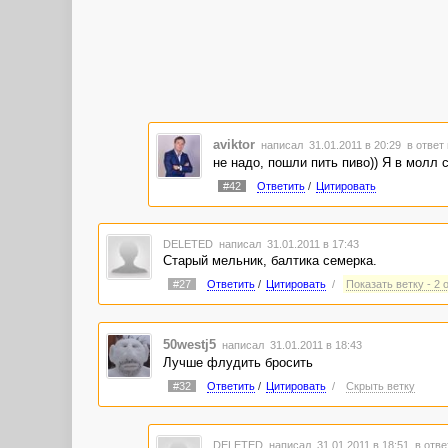
aviktor
написал 31.01.2011 в 20:29
в ответ
не надо, пошли пить пиво)) Я в молл 
#42
Ответить
/
Цитировать
DELETED
написал 31.01.2011 в 17:43
Старый мельник, балтика семерка.
#27
Ответить
/
Цитировать
/
Показать ветку - 2 
50westj5
написал 31.01.2011 в 18:43
Лучше флудить бросить
#32
Ответить
/
Цитировать
/
Скрыть ветку
DELETED
написал 31.01.2011 в 18:51
в отве