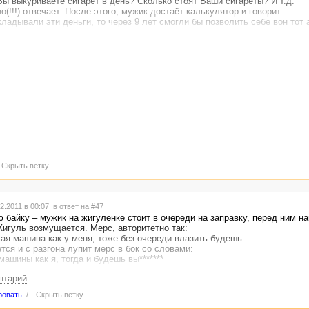
Вы выкуриваете сигарет в день? Сколько стоят Ваши сигареты? И т.д.
о(!!!) отвечает. После этого, мужик достаёт калькулятор и говорит:
кладывали эти деньги, то через 9 лет смогли бы позволить себе вон тот 
рашивает:
снимает с сигнализации автомобиль, на который указывал мужик.
не з****й людей.
абсолютно бесплатно!!!!
Скрыть ветку
2.2011 в 00:07
в ответ на #47
 байку – мужик на жигуленке стоит в очереди на заправку, перед ним на
игуль возмущается. Мерс, авторитетно так:
акая машина как у меня, тоже без очереди влазить будешь.
ся и с разгона лупит мерс в бок со словами:
машины как я, тогда и будешь вы*******
нтарий
о - от постоянства. Бросать курить веселее, чем просто курить или не 
, но в борьбе с курением - без перекуров - никак!
ровать
/
Скрыть ветку