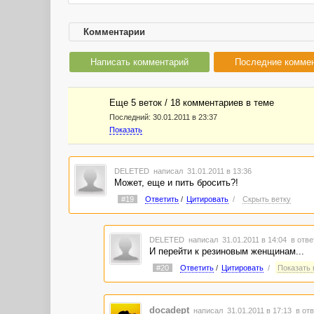
Комментарии
Написать комментарий
Последние комме
Еще 5 веток / 18 комментариев в темe
Последний:
30.01.2011 в 23:37
Показать
DELETED
написал 31.01.2011 в 13:36
Может, еще и пить бросить?!
#19
Ответить
/
Цитировать
/
Скрыть ветку
DELETED
написал 31.01.2011 в 14:04
в отве
И перейти к резиновым женщинам...
#20
Ответить
/
Цитировать
/
Показать в
docadept
написал 31.01.2011 в 17:13
в отв