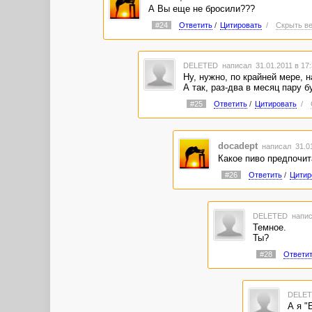
А Вы еще не бросили???
#24
Ответить
/
Цитировать
/
Скрыть ве
DELETED
написал 31.01.2011 в 17
Ну, нужно, по крайней мере, н
А так, раз-два в месяц пару б
#25
Ответить
/
Цитировать
/
docadept
написал 31.01
Какое пиво предпочи
#26
Ответить
/
Цитир
DELETED
напис
Темное.
Ты?
#28
Ответи
DELE
А я "