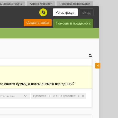
O-анализ текста
Адвего Лингвист
Проверка орфографии
Регистрация
Вход
A
Создать заказ
Помощь и поддержка
о снятия сумму, а потом снимаю все деньги?
Нравится
0
/
Не нравится
0