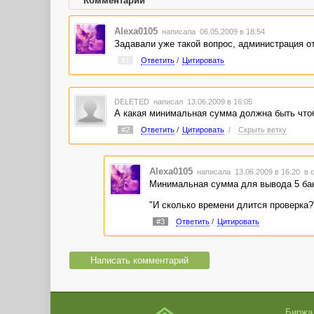
Комментарии
Alexa0105
написала 06.05.2009 в 18:54
Задавали уже такой вопрос, администрация от
#1
Ответить
/
Цитировать
DELETED
написал 13.06.2009 в 16:05
А какая минимальная сумма должна быть чтоб
#2
Ответить
/
Цитировать
/
Скрыть ветку
Alexa0105
написала 13.06.2009 в 16:20
в 
Минимальная сумма для вывода 5 бак
"И сколько времени длится проверка?"
#3
Ответить
/
Цитировать
Написать комментарий
Биржа