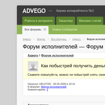
—
биржа копирайтинга №1
Работа в интернете
Заказчику
Магазин статей
Все форумы
Новые сообщения
Адвего
Форум
Все форумы
Адвего
Форум исполни
Форум исполнителей — Форум 
Адвего
/
Форум исполнителей
Как побыстрей получить день
Скажите пожалуйста, можно ли побыстрей снять сво
Написал: DELETED , 06.05.2009 в 18:15
В форуме:
Форум исполнителей
Комментариев:
3