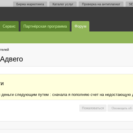
Биржа маркетинга
Каталог услуг
Проверка на антиплагиат
SE
Сервис
Партнёрская программа
Форум
телей
Адвего
ги
и деньги следующим путем : сначала я пополняю счет на недостающую д
Пожаловаться