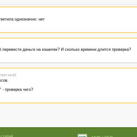
ветила однозначно: нет
 перевести деньги на кошелек? И сколько времени длится проверка?
ответ на #2
сов.
 - проверка чего?
 статей