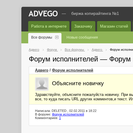
—
биржа копирайтинга №1
Работа в интернете
Заказчику
Магазин статей
Все форумы
Новые сообщения
Адвего
Форум
Все форумы
Адвего
Форум исполни
Форум исполнителей — Форум 
Адвего
/
Форум исполнителей
Объясните новичку
Здравствуйте, объясните пожалуйста новичку. При в
все, то куда писать URL других комментов,и текст. 
Написала: DELETED , 02.02.2011 в 18:22
В форуме:
Форум исполнителей
Комментариев:
1