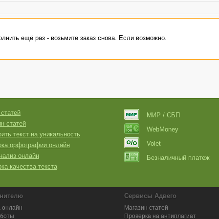
лнить ещё раз - возьмите заказ снова. Если возможно.
 статей
МИР / СБП
н статей
WebMoney
ить текст на уникальность
Volet
рка орфографии онлайн
нализ онлайн
Безналичный платеж
ка качества текста
нителю
Сервисы Адвего
 онлайн
Магазин статей
аботы
Проверка на антиплагиат