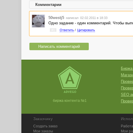
Комментарии
50westj5
написал 02.02.2011 в 18:33
Одно задание - один комментарий. Чтобы выпо
#1
Ответить
/
Цитировать
Написать комментарий
Биржа
Магази
Провер
Прове
SEO а
биржа контента №1
Провер
Заказчику
Испол
Создать заказ
Работа
Мои заказы
Мои р