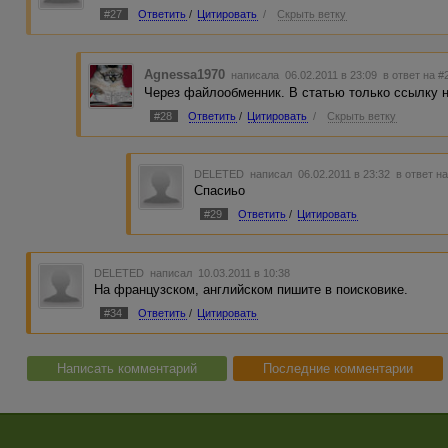
#27
Ответить
/
Цитировать
/
Скрыть ветку
Agnessa1970
написала 06.02.2011 в 23:09
в ответ на #
Через файлообменник. В статью только ссылку 
#28
Ответить
/
Цитировать
/
Скрыть ветку
DELETED
написал 06.02.2011 в 23:32
в ответ н
Спасиьо
#29
Ответить
/
Цитировать
DELETED
написал 10.03.2011 в 10:38
На французском, английском пишите в поисковике.
#34
Ответить
/
Цитировать
Написать комментарий
Последние комментарии