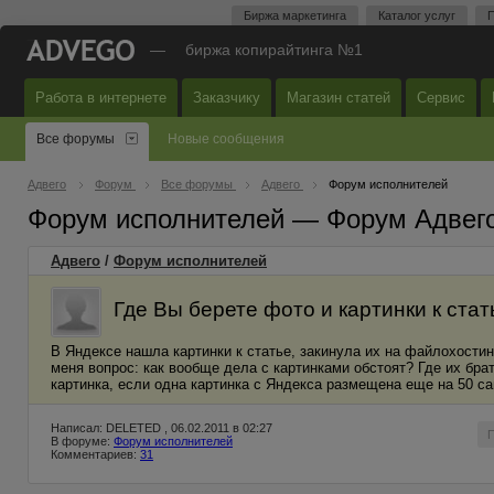
Биржа маркетинга
Каталог услуг
П
—
биржа копирайтинга №1
Работа в интернете
Заказчику
Магазин статей
Сервис
Все форумы
Новые сообщения
Адвего
Форум
Все форумы
Адвего
Форум исполнителей
Форум исполнителей — Форум Адвег
Адвего
/
Форум исполнителей
Где Вы берете фото и картинки к ста
В Яндексе нашла картинки к статье, закинула их на файлохостин
меня вопрос: как вообще дела с картинками обстоят? Где их бра
картинка, если одна картинка с Яндекса размещена еще на 50 са
Написал: DELETED , 06.02.2011 в 02:27
В форуме:
Форум исполнителей
Комментариев:
31