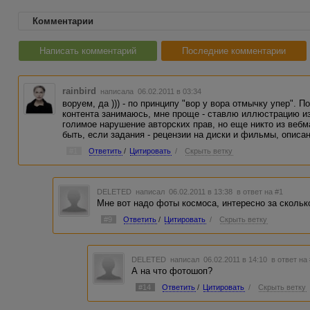
Комментарии
Написать комментарий
Последние комментарии
rainbird
написала 06.02.2011 в 03:34
воруем, да ))) - по принципу "вор у вора отмычку упер". 
контента занимаюсь, мне проще - ставлю иллюстрацию из
голимое нарушение авторских прав, но еще никто из вебм
быть, если задания - рецензии на диски и фильмы, описан
#1
Ответить
/
Цитировать
/
Скрыть ветку
DELETED
написал 06.02.2011 в 13:38
в ответ на #1
Мне вот надо фоты космоса, интересно за скольк
#9
Ответить
/
Цитировать
/
Скрыть ветку
DELETED
написал 06.02.2011 в 14:10
в ответ на
А на что фотошоп?
#14
Ответить
/
Цитировать
/
Скрыть ветку