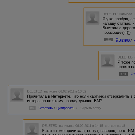
DELETED
написал 0
Я уже пробую, се
напишу статью, к
Выставлю дорого,
произойдет)=)))
#21
Ответить
/
DELETED
Я тоже п
просто на
#24
От
DELETED
написал 06.02.2011 в 13:32
Прочитала в Интернете, что если картинки отзеркалить в
интересно по этому поводу думают BM?
#8
Ответить
/
Цитировать
/
Скрыть ветку
DELETED
написала 06.02.2011 в 14:15
в ответ на #8
Кстати тоже прочитала, но тут, наверно, не от ВМ