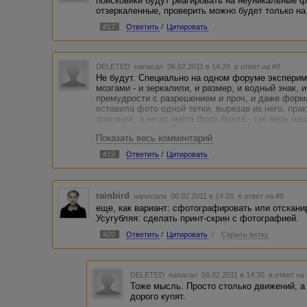
поисковики будут реагировать на неуникальные фо
отзеркаленные, проверить можно будет только на 
#17
Ответить
/
Цитировать
DELETED
написал 06.02.2011 в 14:20
в ответ на #8
Не будут. Специально на одном форуме эксперим
мозгами - и зеркалили, и размер, и водный знак, и
премудрости с разрешением и проч, и даже форм
вставила фото одной тетки, вырезав из него, пра
оригинал, а не из инета фото брала - так верь н
уник не принял )) Я даже и не знала, что она уже
Показать весь комментарий
случаях были не по одной ее фото, а сразу две р
#19
Ответить
/
Цитировать
rainbird
написала 06.02.2011 в 14:26
в ответ на #8
еще, как вариант: сфотографировать или отскани
Усугубляя: сделать принт-скрин с фотографией.
#20
Ответить
/
Цитировать
/
Скрыть ветку
DELETED
написал 06.02.2011 в 14:30
в ответ на
Тоже мысль. Просто столько движений, а
дорого купят.