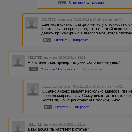
#23
Ответить
/
Цитировать
DELETED
написала 06.02.2011 в 14:29
в ответ на #8
Еще как вариант, правда я не могу с точностью ск
уникальны, не проверяла, т.к. нет такой возможн
делать принт-скрин с видеороликов, когда сложн
#22
Ответить
/
Цитировать
DELETED
написал 06.02.2011 в 14:39
А кто знает, как проверить, уник фото или не уник?
#25
Ответить
/
Цитировать
/
Скрыть ветку
DELETED
написал 06.02.2011 в 15:00
в ответ на #25
Обычно яндекс выдает несколько адресов, где на
проиндексировалась. Сразу никак, хотя есть сер
картинки, но не работают они толком, имхо
#26
Ответить
/
Цитировать
DELETED
написал 06.02.2011 в 22:59
а как добавить картинку к статье?