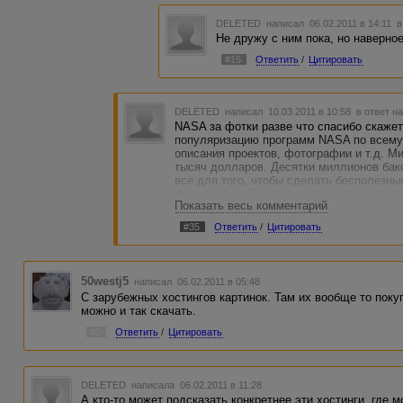
DELETED
написал 06.02.2011 в 14:11
в
Не дружу с ним пока, но наверное
#15
Ответить
/
Цитировать
DELETED
написал 10.03.2011 в 10:58
в ответ н
NASA за фотки разве что спасибо скаже
популяризацию программ NASA по всему
описания проектов, фотографии и т.д. М
тысяч долларов. Десятки миллионов бак
все для того, чтобы сделать бесполезны
фотографии. Заказал у них как-то набо
Показать весь комментарий
видами, в графе "организация" забил "ср
бесплатно, через несколько месяцев, пр
#35
Ответить
/
Цитировать
ЗЫ: А за фотографии в сети пасть порву
50westj5
написал 06.02.2011 в 05:48
C зарубежных хостингов картинок. Там их вообще то поку
можно и так скачать.
#2
Ответить
/
Цитировать
DELETED
написала 06.02.2011 в 11:28
А кто-то может подсказать конкретнее эти хостинги, где 