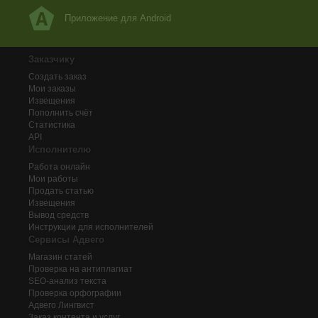
Приложение для Android
Заказчику
Создать заказ
Мои заказы
Извещения
Пополнить счёт
Статистика
API
Исполнителю
Работа онлайн
Мои работы
Продать статью
Извещения
Вывод средств
Инструкции для исполнителей
Сервисы Адвего
Магазин статей
Проверка на антиплагиат
SEO-анализ текста
Проверка орфографии
Адвего
Лингвист
Заказ контента и услуг