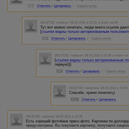
#3
Ответить
/
Цитировать
/
Скрыть ветку
DELETED
написал 06.02.2011 в 13:25
в ответ на #3
Тут вот можно почитать, люди много ссылок дают
[
ссылки видны только авторизованным пользова
#6
Ответить
/
Цитировать
/
Скрыть ветку
DELETED
написал 06.02.2011 в 13:28
в ответ на
[
ссылки видны только авторизованным п
первую)))
#7
Ответить
/
Цитировать
/
Скрыть ветку
DELETED
написала 06.02.2011 в 13:4
Спасибо, нужно почитать)
#10
Ответить
/
Цитировать
DELETED
написал 06.02.2011 в 12:38
Есть хороший фотобанк пресс-фото. Картинки по доллару
предусмотрена. Вы покупаете картинку, получаете лиценз