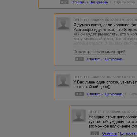
#12
Ответить
/
Цитировать
/
Скрыть ветку
DELETED
написал 06.02.2011 в 14:07
в
Я думаю купят, если хорошие фот
Разговоры идут о том, что Яндекс
как он будет вычислять, кто у ко
как уникальный текст, так что де
копейки отдают. В заказах свои ф
0.5 у.е заказчик просит не меньше
Показать весь комментарий
интерьере). Легче наверное в Ин
выйдет.
#13
Ответить
/
Цитировать
DELETED
написала 06.02.2011 в 14:1
У Вас лишь один способ узнать) 
по достойной цене))
#16
Ответить
/
Цитировать
/
Скры
DELETED
написала 06.02.201
Наверно стоит попробова
тут нет обсуждения стат
возможное включение фот
#18
Ответить
/
Цитироват