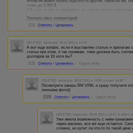
потом её может купить ещё кто-то другой. Написал им, он
стоит до 3 000 $.
P.S.: вот кстати и подумайте, за сколько нужно статьи вы
навсегда со всем пакетом прав.
Показать весь комментарий
#4
Ответить
/
Цитировать
DELETED
написала 06.02.2011 в 12:44
А вот еще вопрос, если я выставляю статью и прилагаю с
статьи при этом, я так понимаю, тоже должна быть соотве
долларов за 10 хотя бы?
#5
Ответить
/
Цитировать
/
Скрыть ветку
DELETED
написала 06.02.2011 в 13:49
в ответ на #5
Посмотрите заказы BM VINIL и сразу получите от
личными фото))
#11
Ответить
/
Цитировать
/
Скрыть ветку
DELETED
написала 06.02.2011 в 13:51
в ответ н
Уже имела возможность с ними ознакомить
через магазин, все же еще остается. Сво
сложно, но купит ли кто-то по такой цене 