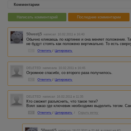
Комментарии
Написать комментарий
Последние комментарии
50westj5
написал 10.02.2011 в 16:40
Обычно кликаешь по картинке и она меняет положение. Та
не будут стоять как положено вертикально. То есть сверху 
#1
Ответить
/
Цитировать
DELETED
написала 10.02.2011 в 16:45
Огромное спасибо, со второго раза получилось.
#2
Ответить
/
Цитировать
DELETED
написал 16.02.2011 в 11:35
Кто сможет разъяснить, что такое теги?
Взял заказ где ключевик необходимо выделить тегом. Сам
#3
Ответить
/
Цитировать
/
Скрыть ветку
50westj5
написал 16.02.2011 в 21:44
в ответ на #3