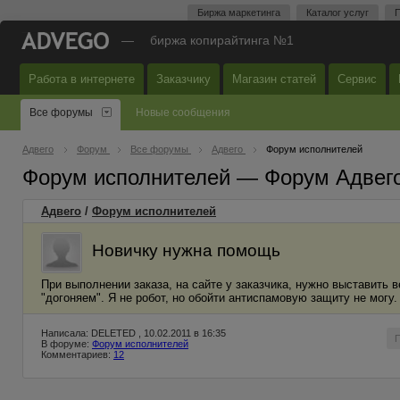
Биржа маркетинга
Каталог услуг
П
—
биржа копирайтинга №1
Работа в интернете
Заказчику
Магазин статей
Сервис
Все форумы
Новые сообщения
Адвего
Форум
Все форумы
Адвего
Форум исполнителей
Форум исполнителей — Форум Адвег
Адвего
/
Форум исполнителей
Новичку нужна помощь
При выполнении заказа, на сайте у заказчика, нужно выставить 
"догоняем". Я не робот, но обойти антиспамовую защиту не могу.
Написала: DELETED , 10.02.2011 в 16:35
В форуме:
Форум исполнителей
Комментариев:
12