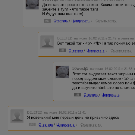
Да вставьте просто тэг в текст. Каким тэгом то 
забейте в гугл - что такое тэги
И будут вам щастье=)
#6
Ответить
/
Цитировать
/
Скрыть ветку
DELETED
написал 16.02.2011 в 21:49
в ответ на
Вот такой тэг - <b> </b>! я так понимаю э
#8
Ответить
/
Цитировать
/
Скрыть ветку
50westj5
написал 16.02.2011 в 21:53
Этот тэг выделяет текст жирным 
перед выделямым словом <b> а п
текст<b>выделяемое слово или 
да и выучите html. это не сложн
#9
Ответить
/
Цитировать
DELETED
написал 16.02.2011 в 11:41
Я новенький! мне первый день не привычно здесь
#4
Ответить
/
Цитировать
/
Скрыть ветку