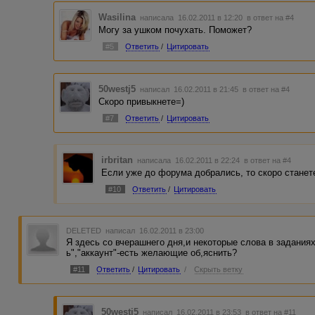
Wasilina
написала 16.02.2011 в 12:20
в ответ на #4
Могу за ушком почухать. Поможет?
#5
Ответить
/
Цитировать
50westj5
написал 16.02.2011 в 21:45
в ответ на #4
Скоро привыкнете=)
#7
Ответить
/
Цитировать
irbritan
написала 16.02.2011 в 22:24
в ответ на #4
Если уже до форума добрались, то скоро станет
#10
Ответить
/
Цитировать
DELETED
написал 16.02.2011 в 23:00
Я здесь со вчерашнего дня,и некоторые слова в заданиях
ь","аккаунт"-есть желающие об,яснить?
#11
Ответить
/
Цитировать
/
Скрыть ветку
50westj5
написал 16.02.2011 в 23:53
в ответ на #11