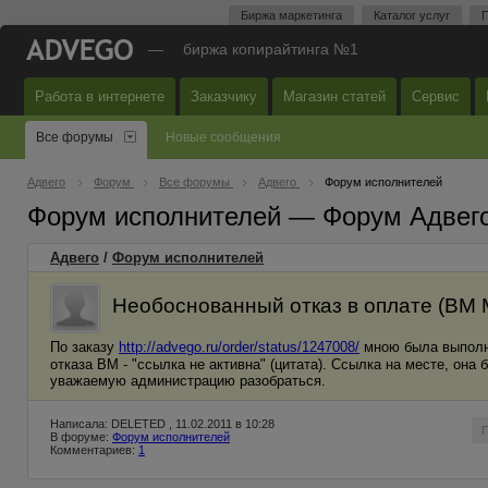
Биржа маркетинга
Каталог услуг
П
—
биржа копирайтинга №1
Работа в интернете
Заказчику
Магазин статей
Сервис
Все форумы
Новые сообщения
Адвего
Форум
Все форумы
Адвего
Форум исполнителей
Форум исполнителей — Форум Адвег
Адвего
/
Форум исполнителей
Необоснованный отказ в оплате (ВМ M
По заказу
http://advego.ru/order/status/1247008/
мною была выполн
отказа ВМ - "ссылка не активна" (цитата). Ссылка на месте, она
уважаемую администрацию разобраться.
Написала: DELETED , 11.02.2011 в 10:28
В форуме:
Форум исполнителей
Комментариев:
1