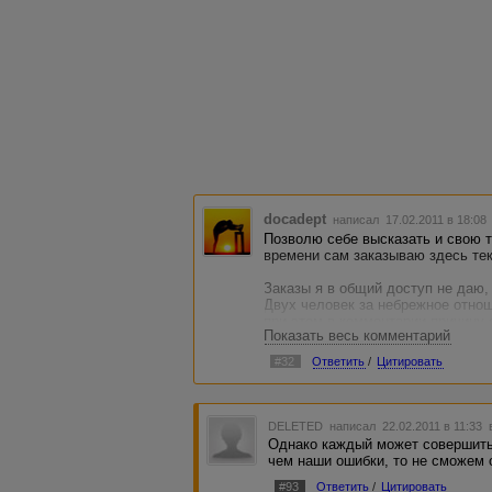
docadept
написал 17.02.2011 в 18:0
Позволю себе высказать и свою т
времени сам заказываю здесь те
Заказы я в общий доступ не даю,
Двух человек за небрежное отнош
при этом в комментарии причину 
Показать весь комментарий
не будут))) Я на них тоже, прост
раза хватило, но это не было слу
#32
Ответить
/
Цитировать
продавцом.
Да и не буду я избегать продавца
это глупо. Другое дело, если эт
DELETED
написал 22.02.2011 в 11:33
встрече - тогда такие ошибки не 
Однако каждый может совершить
это произошло или нет, почти не
чем наши ошибки, то не сможем 
Да, у некоторых вебмастеров зна
#93
Ответить
/
Цитировать