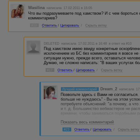
Wasilina
написала 17.02.2011 в 15:05
Что вы подразумеваете под хамством? И с чем бороться 
комментариев?
#10
Ответить
/
Цитировать
/
Скрыть ветку
DELETED
написала 17.02.2011 в 16:48
в ответ на #10
Под хамством имею ввиду конкретные оскорблени
исключением из БС без комментариев я вовсе не 
ситуации нужно, прежде всего, оставаться челове
Думаю, не сложно написать: "В ваших услугах б
#17
Ответить
/
Цитировать
/
Скрыть ветку
Dream_2
Лучший комментарий
написала 17.
Позвольте здесь с Вами не согласиться
больше не нуждаюсь" - Вы на этом успок
потребуете объяснений: "а почему, а что
и т. д. Большинство вебмастеров не ра
времени, чтобы заниматься подобными ра
считаю, что если молча удалю автора из
Показать весь комментарий
"громить" его работу. И ещё маленький 
однажды понравилось, как Вас обслужил
#23
Ответить
/
Цитировать
/
Скрыть ветку
постоянно стали покупать нужный товар т
вот однажды он случайно неправильно д