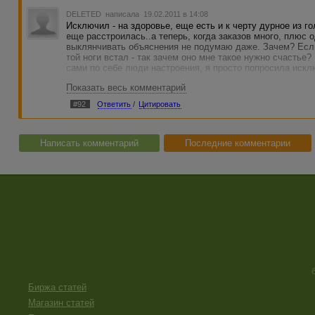
DELETED
написала 19.02.2011 в 14:08
Исключил - на здоровье, еще есть и к черту дурное из г
еще расстроилась..а теперь, когда заказов много, плюс 
выклянчивать объяснения не подумаю даже. Зачем? Если
той ноги встал - так зачем оно мне такое нужно счастье? 
сами по себе люди настроения, я просто попросила искл
Показать весь комментарий
#92
Ответить
/
Цитировать
Написать комментарий
Последние комментарии
Биржа статей
Магазин статей