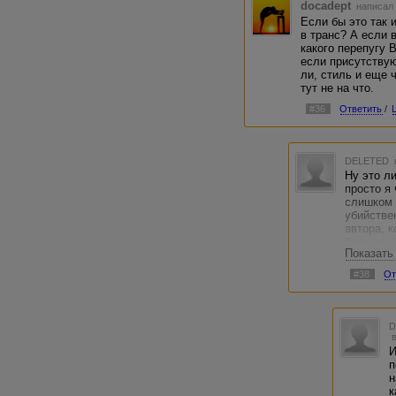
docadept
написал 
Если бы это так 
в транс? А если 
какого перепугу 
если присутствую
ли, стиль и еще ч
тут не на что.
#36
Ответить
/
DELETED
Ну это л
просто я
слишком 
убийстве
автора, 
больше н
Показать
обойтись 
заказчик
#38
От
подобног
это все т
И
п
н
к