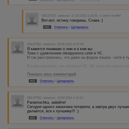
DELETED
написал 17.02.2011 в 23:01
в ответ на #84
Вот-вот, истину говоришь, Слава :)
#85
Ответить
/
Цитировать
DELETED
написал 18.02.2011 в 07:49
Я кажется понимаю о чем и о ком вы.
Тоже с удивлением обнаружила себя в ЧС.
И так расстроилась, что даже на форум пошла - хотя я т
Я сама виновата, что попала в ЧС. Не туда поставила с
комментариях. Человеческий язык я понимаю, поэтому ж
Показать весь комментарий
в которой бы я эту ошибку уже не совершила - нет.
#88
Ответить
/
Цитировать
DELETED
написал 18.02.2011 в 11:21
Panamochka, забейте!
Сегодня одного заказчика потеряли, а завтра двух лучши
делается, все к лучшему!!! :)
#89
Ответить
/
Цитировать