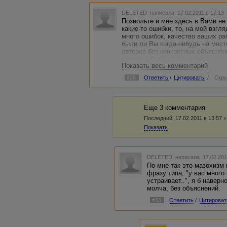
неприятно, и Вы к нему больше ни ногой.
раз, увидев Вас, он выскакивает из-за п
DELETED
написала 17.02.2011 в 17:1
"Ну почему Вы не хотите больше пользо
Позвольте и мне здесь в Вами не
со мной? Ну объяснииииите, будьте чело
какие-то ошибки, то, на мой взгл
Любой ВМ имеет право брать Вас в БС, у
много ошибок, качество ваших раб
Причем он не обязан это комментировать
были ли Вы когда-нибудь на мест
авторов без конкретных объяснен
грамотный автор, если ему укажут
Показать весь комментарий
не обижаться.
#26
Ответить
/
Цитировать
/
Скры
Еще 3 комментария
Последний:
17.02.2011 в 13:57
в
Показать
DELETED
написала 17.02.201
По мне так это мазохизм 
фразу типа, "у вас много
устраивает..", я б навер
молча, без объяснений.
#33
Ответить
/
Цитироват