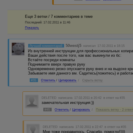
им может просто некогда отписы
сотрудничества. Этот момент пок
всегда некрасиво.
Еще 3 ветки / 7 комментариев в темe
Последний:
17.02.2011 в 11:46
Показать
50westj5
Лучший комментарий
написал 17.02.2011 в 18:15
Из внутренней инструкции для профессиональных копира
Ваши действия после того, как вас выкинули из бс:
Встаёте посреди комнаты
Поднимаете вверх правую руку
Одновременно резко опускаете руку вниз и на выдохе кри
Забываете имя данного вм. Садитесь(ложитесь) и работа
#35
Ответить
/
Цитировать
/
Скрыть ветку
DELETED
написала 17.02.2011 в 20:42
в ответ на #35
замечательная инструкция:))
#45
Ответить
/
Цитировать
/
Показать ветку - 2 отве
DELETED
написала 17.02.2011 в 22:47
в ответ на #35
Мне тоже понравилось. Спасибо, помогло!))))