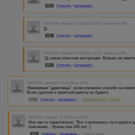
#81
Ответить
/
Цитировать
DELETED
написал 18.02.2011 в 05:02
в ответ на #35
)))
#86
Ответить
/
Цитировать
DELETED
написал 18.02.2011 в 11:21
в ответ на #35
:))) самая классная инструкция. Возьму на заметк
#90
Ответить
/
Цитировать
DELETED
написала 17.02.2011 в 19:05
Уважаемые "адвеговцы", всем огромное спасибо за комме
Всем удачной и приятной работы на Адвего.
#37
Ответить
/
Цитировать
/
Показать ветку - 1 ответ
DELETED
написал 17.02.2011 в 22:54
Мне как-то параллельно. "Вот и разошлись пути-дороги вд
пояснения... Нужны они 200 лет :)
#84
Ответить
/
Цитировать
/
Скрыть ветку