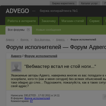
Биржа маркетинга
Каталог услуг
П
—
биржа копирайтинга №1
Работа в интернете
Заказчику
Магазин статей
Сервис
Все форумы
Новые сообщения
Адвего
Форум
Все форумы
Адвего
Форум исполнителей
Форум исполнителей — Форум Адвег
Адвего
/
Форум исполнителей
"Вебмастер встал не стой ноги..."
Уважаемые авторы Адвего, наверняка многие из вас попадали в н
оскорбили, кого-то (как и меня сегодня) без всяких объяснений 
таки обидно до слез... Подскажите, пожалуйста, как в таких си
свой адрес?
Написала: DELETED , 17.02.2011 в 14:11
В форуме:
Форум исполнителей
Комментариев:
87