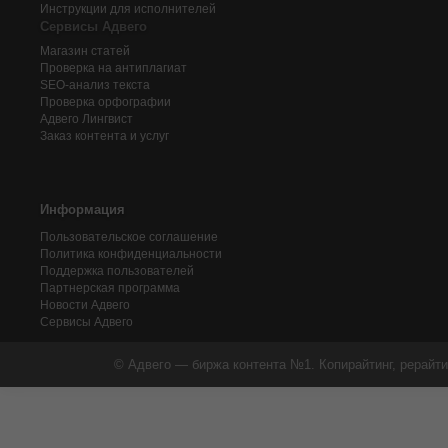
Инструкции для исполнителей
Сервисы Адвего
Магазин статей
Проверка на антиплагиат
SEO-анализ текста
Проверка орфографии
Адвего
Лингвист
Заказ контента и услуг
Информация
Пользовательское соглашение
Политика конфиденциальности
Поддержка пользователей
Партнерская программа
Новости Адвего
Сервисы Адвего
© Адвего — биржа контента №1. Копирайтинг, рерайти