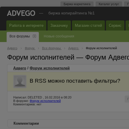
Биржа маркетинга
Каталог услуг
П
—
биржа копирайтинга №1
Работа в интернете
Заказчику
Магазин статей
Сервис
Все форумы
Новые сообщения
Адвего
Форум
Все форумы
Адвего
Форум исполнителей
Форум исполнителей — Форум Адвег
Адвего
/
Форум исполнителей
В RSS можно поставить фильтры?
Написал: DELETED , 16.02.2016 в 08:20
В форуме:
Форум исполнителей
Комментариев: нет
Комментарии